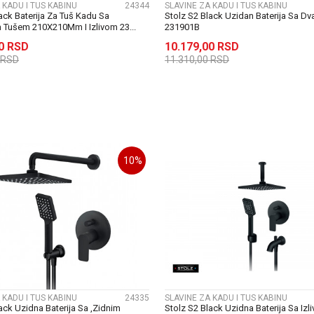
 KADU I TUS KABINU
24344
SLAVINE ZA KADU I TUS KABINU
ack Baterija Za Tuš Kadu Sa
Stolz S2 Black Uzidan Baterija Sa Dva
Tušem 210X210Mm I Izlivom 23...
231901B
00
RSD
10.179,00
RSD
RSD
11.310,00
RSD
DODAJ U KORPU
DODAJ U KORP
10
%
UPOREDI
UPOREDI
 KADU I TUS KABINU
24335
SLAVINE ZA KADU I TUS KABINU
ack Uzidna Baterija Sa ,Zidnim
Stolz S2 Black Uzidna Baterija Sa Izl