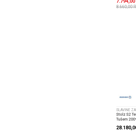
7.794,0
8.660,00
SLAVINE ZA
Stolz S2 T
Tušem 200
28.180,