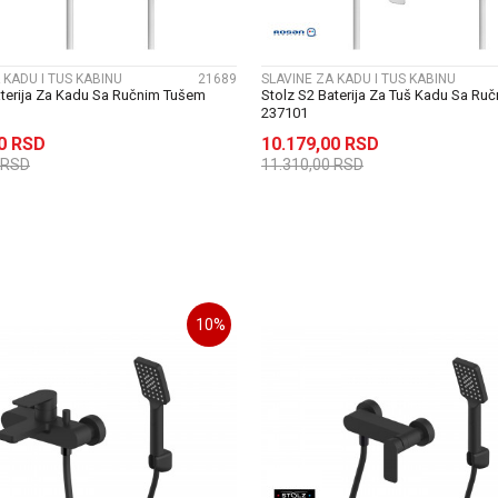
 KADU I TUS KABINU
21689
SLAVINE ZA KADU I TUS KABINU
aterija Za Kadu Sa Ručnim Tušem
Stolz S2 Baterija Za Tuš Kadu Sa Ru
237101
00
RSD
10.179,00
RSD
RSD
11.310,00
RSD
DODAJ U KORPU
DODAJ U KORP
10
%
UPOREDI
UPOREDI