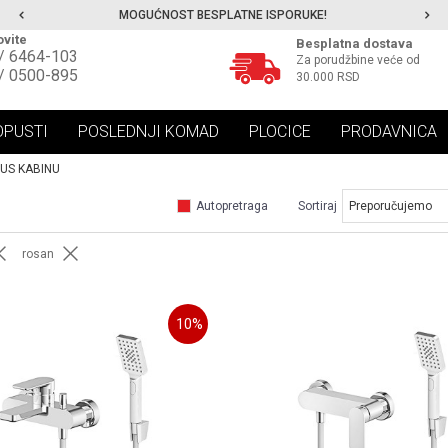
MOGUĆNOST BESPLATNE ISPORUKE!
vite
Besplatna dostava
/ 6464-103
Za porudžbine veće od
/ 0500-895
30.000 RSD
OPUSTI
POSLEDNJI KOMAD
PLOCICE
PRODAVNICA
TUS KABINU
Autopretraga
Sortiraj
rosan
10
%
UPOREDI
UPOREDI