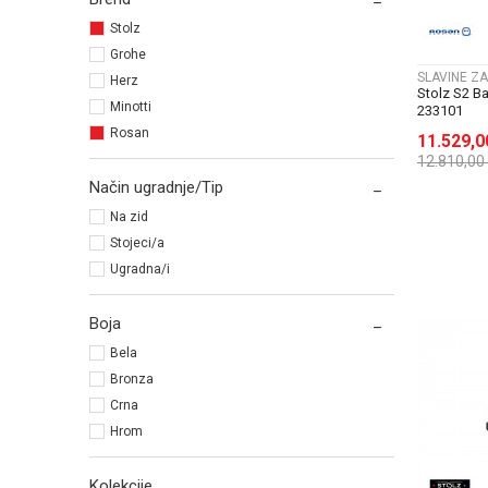
Stolz
Grohe
SLAVINE ZA
Herz
Stolz S2 B
Minotti
233101
Rosan
11.529,
12.810,00
Način ugradnje/Tip
Na zid
Stojeci/a
Ugradna/i
Boja
Bela
Bronza
Crna
Hrom
Kolekcije