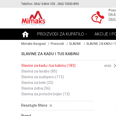
Telefon: 064/ 6464-103 , 060/ 0500-895
KE!
MOGUCNOST MONTAŽE PROIZVODA
Pozo
064
060
PROIZVODI ZA KUPATILO
AKCIJE I P
Mimaks Beograd
Proizvodi
SLAVINE
SLAVINE ZA KADU I 
SLAVINE ZA KADU I TUS KABINU
slavine za kadu i tus kabinu
(183)
stolz
slavina za lavabo
(85)
slavina za sudoperu
(115)
slavina za bide
(25)
slavina zidna
(56)
slavina za protočni bojler
(13)
Resetujte filtere
Brend