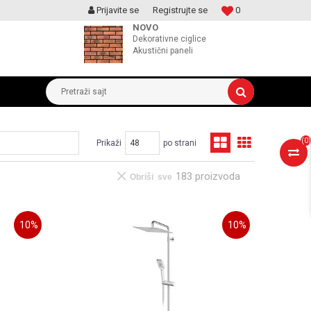
Prijavite se
Registrujte se
0
MOGUCNOST MONTAŽE PROIZVODA
NOVO
Dekorativne ciglice
Akustični paneli
Pretraži sajt
(
0
)
Prikaži
po strani
183 proizvoda
Obriši sve
10
%
10
%
UPOREDI