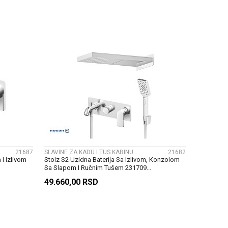
U
DODAJ U KORPU
UPOREDI
21687
SLAVINE ZA KADU I TUS KABINU
21682
 I Izlivom
Stolz S2 Uzidna Baterija Sa Izlivom, Konzolom
Sa Slapom I Ručnim Tušem 231709...
49.660,00
RSD