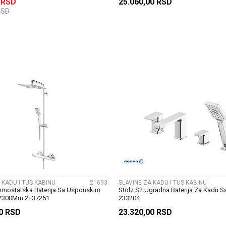
0
RSD
25.060,00
RSD
RSD
DODAJ U KORPU
DODAJ U KORP
UPOREDI
UPOREDI
 KADU I TUS KABINU
21693
SLAVINE ZA KADU I TUS KABINU
ermostatska Baterija Sa Usponskim
Stolz S2 Ugradna Baterija Za Kadu S
*300Mm 2T37251
233204
00
RSD
23.320,00
RSD