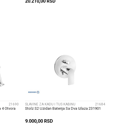
20.210,00
RSD
U
DODAJ U KORPU
UPOREDI
21690
SLAVINE ZA KADU I TUS KABINU
21684
a 4 Otvora
Stolz S2 Uzidan Baterija Sa Dva Izlaza 231901
9.000,00
RSD