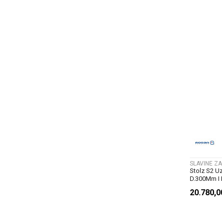
SLAVINE ZA
Stolz S2 U
D.300Mm I
20.780,