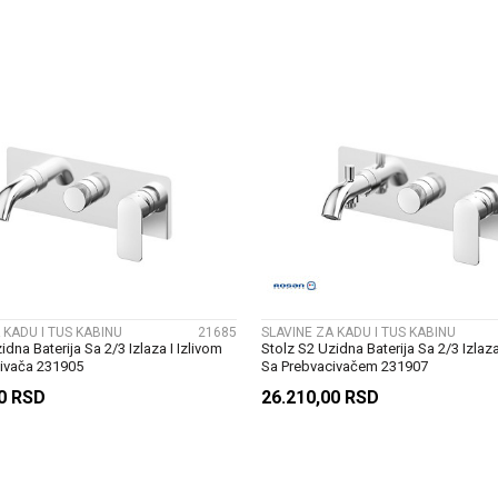
DODAJ U KORPU
DODAJ U KORP
UPOREDI
UPOREDI
 KADU I TUS KABINU
21685
SLAVINE ZA KADU I TUS KABINU
idna Baterija Sa 2/3 Izlaza I Izlivom
Stolz S2 Uzidna Baterija Sa 2/3 Izlaza
ivača 231905
Sa Prebvacivačem 231907
00
RSD
26.210,00
RSD