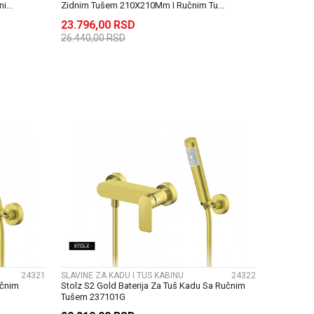
...
Zidnim Tušem 210X210Mm I Ručnim Tu...
23.796,00
RSD
26.440,00
RSD
U
DODAJ U KORPU
UPOREDI
24321
SLAVINE ZA KADU I TUS KABINU
24322
učnim
Stolz S2 Gold Baterija Za Tuš Kadu Sa Ručnim
Tušem 237101G