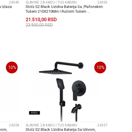
24340
SLAVINE ZA KADU I TUS KABINU
24336
 Izlaza
Stolz S2 Black Uzidna Baterija Sa ,Plafonskim
Tušem 210X210Mm I Ručnim Tušem ...
21.510,00
RSD
23.900,00
RSD
U
DODAJ U KORPU
10
%
10
%
UPOREDI
24338
SLAVINE ZA KADU I TUS KABINU
24337
ivom,
Stolz S2 Black Uzidna Baterija Sa Izlivom,