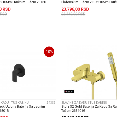
210Mm I Ručnim Tušem 23160...
Plafonskim Tušem 210X210Mm I Ručni
00
RSD
23.796,00
RSD
RSD
26.440,00
RSD
DODAJ U KORPU
DODAJ U KORP
10
%
UPOREDI
UPOREDI
 KADU I TUS KABINU
24339
SLAVINE ZA KADU I TUS KABINU
lack Uzidna Baterija Sa Jednim
Stolz S2 Gold Baterija Za Kadu Sa R
31801B
Tušem 233101G