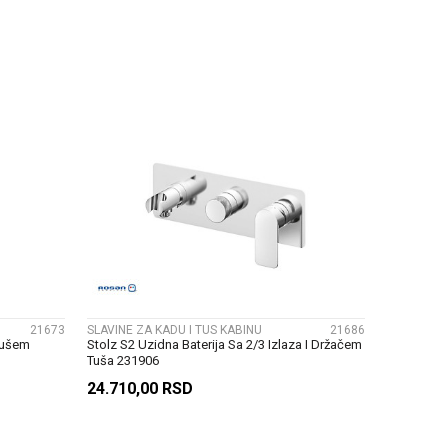
U
DODAJ U KORPU
UPOREDI
21673
SLAVINE ZA KADU I TUS KABINU
21686
 Tušem
Stolz S2 Uzidna Baterija Sa 2/3 Izlaza I Držačem
Tuša 231906
24.710,00
RSD