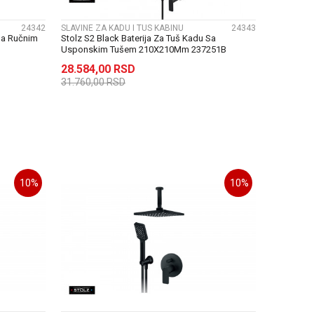
24342
SLAVINE ZA KADU I TUS KABINU
24343
 Sa Ručnim
Stolz S2 Black Baterija Za Tuš Kadu Sa
Usponskim Tušem 210X210Mm 237251B
28.584,00
RSD
31.760,00
RSD
U
DODAJ U KORPU
10
%
10
%
UPOREDI