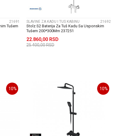
21691
SLAVINE ZA KADU I TUS KABINU
21692
čnim Tušem
Stolz S2 Baterija Za Tuš Kadu Sa Usponskim
Tušem 200*300Mm 237251
22.860,00
RSD
25.400,00
RSD
U
DODAJ U KORPU
10
%
10
%
UPOREDI