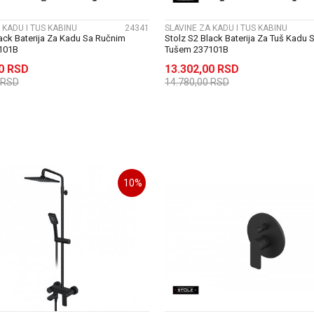
 KADU I TUS KABINU
24341
SLAVINE ZA KADU I TUS KABINU
lack Baterija Za Kadu Sa Ručnim
Stolz S2 Black Baterija Za Tuš Kadu
101B
Tušem 237101B
00
RSD
13.302,00
RSD
RSD
14.780,00
RSD
DODAJ U KORPU
DODAJ U KORP
10
%
UPOREDI
UPOREDI