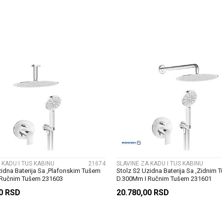
DODAJ U KORPU
DODAJ U KORP
UPOREDI
UPOREDI
 KADU I TUS KABINU
21674
SLAVINE ZA KADU I TUS KABINU
zidna Baterija Sa ,Plafonskim Tušem
Stolz S2 Uzidna Baterija Sa ,Zidnim
 Ručnim Tušem 231603
D.300Mm I Ručnim Tušem 231601
00
RSD
20.780,00
RSD