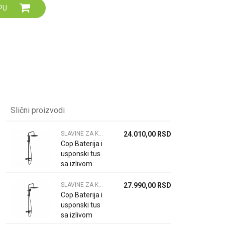
PU
Za više informacija,
pomoć i porudžbine
064 64 64 103
060 0500 895
Slični proizvodi
SLAVINE ZA KADU I TUS KABINU
24.010,00
RSD
Cop Baterija i
usponski tus
sa izlivom
COPEN NOOK
mat crna
SLAVINE ZA KADU I TUS KABINU
27.990,00
RSD
okrugli set C-
Cop Baterija i
01-110M...
usponski tus
sa izlivom