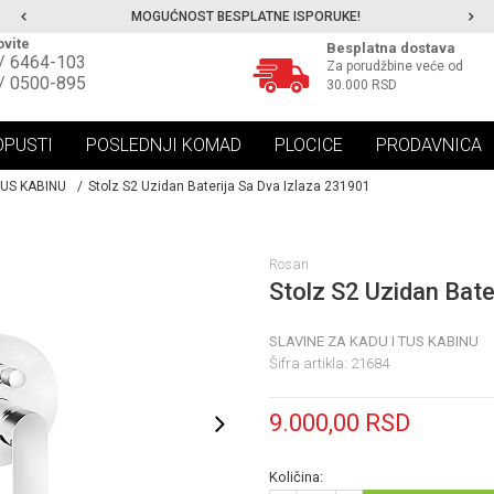
MOGUĆNOST BESPLATNE ISPORUKE!
vite
Besplatna dostava
/ 6464-103
Za porudžbine veće od
/ 0500-895
30.000 RSD
OPUSTI
POSLEDNJI KOMAD
PLOCICE
PRODAVNICA
TUS KABINU
Stolz S2 Uzidan Baterija Sa Dva Izlaza 231901
Rosan
Stolz S2 Uzidan Bate
SLAVINE ZA KADU I TUS KABINU
Šifra artikla:
21684
9.000,00
RSD
Količina: