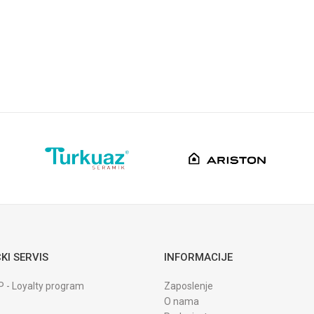
DODAJ U KORPU
KI SERVIS
INFORMACIJE
P - Loyalty program
Zaposlenje
O nama