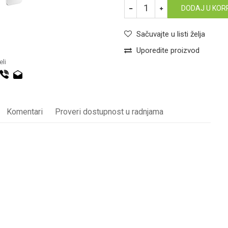
DODAJ U KOR
Sačuvajte u listi želja
Uporedite proizvod
li
Komentari
Proveri dostupnost u radnjama