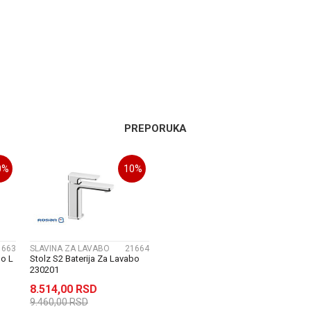
NE ZA KADU I TUS KABINU
Email
PREPORUKA
0
%
10
%
 doo
1663
SLAVINA ZA LAVABO
21664
bo L
Stolz S2 Baterija Za Lavabo
230201
8.514,00
RSD
9.460,00
RSD