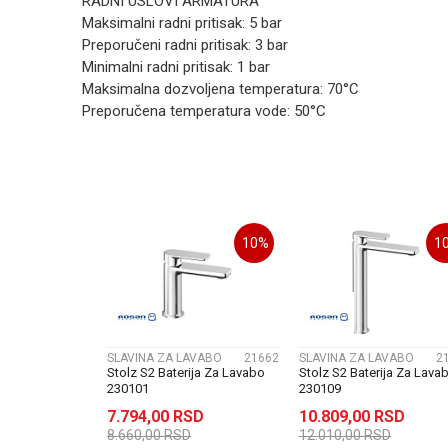
RADNI USLOVI ARMATURA
Maksimalni radni pritisak: 5 bar
Preporučeni radni pritisak: 3 bar
Minimalni radni pritisak: 1 bar
Maksimalna dozvoljena temperatura: 70°C
Preporučena temperatura vode: 50°C
Kategorija
SLAVI
Ime/Nadimak
Brend
Rosan
Boja
Poruka
Hrom
10
%
1
Zemlja proizvodnje
Srbija
Uvoznik / proizvodjač
Rosan
SLAVINA ZA LAVABO
21662
SLAVINA ZA LAVABO
2
POŠALJI
Stolz S2 Baterija Za Lavabo
Stolz S2 Baterija Za Lava
230101
230109
7.794,00
RSD
10.809,00
RSD
8.660,00
RSD
12.010,00
RSD