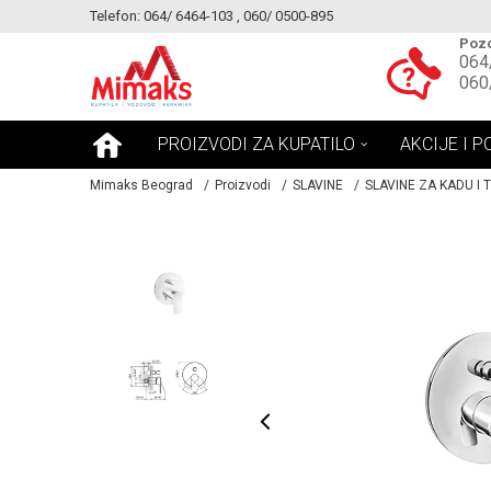
Telefon: 064/ 6464-103 , 060/ 0500-895
KE!
MOGUCNOST MONTAŽE PROIZVODA
Pozo
064
060
PROIZVODI ZA KUPATILO
AKCIJE I P
Mimaks Beograd
Proizvodi
SLAVINE
SLAVINE ZA KADU I 