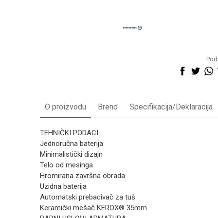
Pode
O proizvodu
Brend
Specifikacija/Deklaracija
TEHNIČKI PODACI
Jednoručna baterija
Minimalistički dizajn
Telo od mesinga
Hromirana završna obrada
Uzidna baterija
Automatski prebacivač za tuš
Keramički mešač KEROX® 35mm