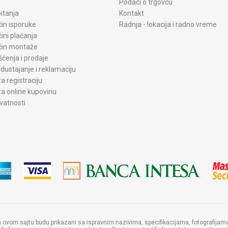
Podaci o trgovcu
itanja
Kontakt
čin isporuke
Radnja - lokacija i radno vreme
čini plaćanja
ačin montaže
šćenja i prodaje
dustajanje i reklamaciju
a registraciju
a online kupovinu
ivatnosti
a ovom sajtu budu prikazani sa ispravnim nazivima, specifikacijama, fotografij