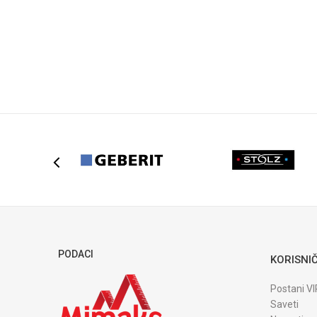
DODAJ U KORPU
DODAJ U KORPU
PODACI
KORISNIČ
Postani VI
Saveti