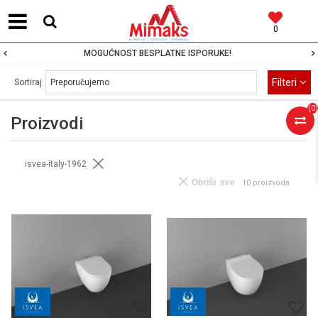
0
MOGUĆNOST BESPLATNE ISPORUKE!
Filteri
Sortiraj
(
0
)
Proizvodi
isvea-italy-1962
Obriši sve
10 proizvoda