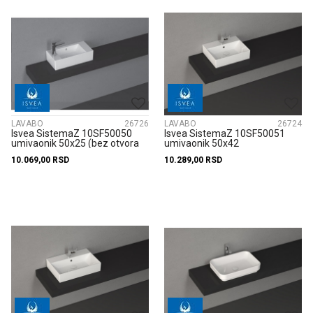
LAVABO
26726
LAVABO
26724
Isvea SistemaZ 10SF50050
Isvea SistemaZ 10SF50051
umivaonik 50x25 (bez otvora
umivaonik 50x42
za slavinu - sa opcijom le...
10.069,00
RSD
10.289,00
RSD