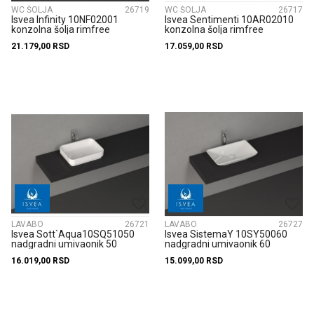
WC ŠOLJA
26719
WC ŠOLJA
26717
Isvea Infinity 10NF02001
Isvea Sentimenti 10AR02010
konzolna šolja rimfree
konzolna šolja rimfree
21.179,00
RSD
17.059,00
RSD
LAVABO
26721
LAVABO
26727
Isvea Sott`Aqua10SQ51050
Isvea SistemaY 10SY50060
nadgradni umivaonik 50
nadgradni umivaonik 60
16.019,00
RSD
15.099,00
RSD