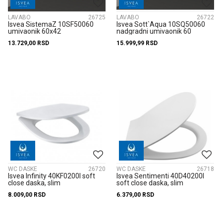
LAVABO
26725
LAVABO
26722
Isvea SistemaZ 10SF50060
Isvea Sott`Aqua 10SQ50060
umivaonik 60x42
nadgradni umivaonik 60
13.729,00
RSD
15.999,99
RSD
WC DASKE
26720
WC DASKE
26718
Isvea Infinity 40KF0200I soft
Isvea Sentimenti 40D40200I
close daska, slim
soft close daska, slim
8.009,00
RSD
6.379,00
RSD