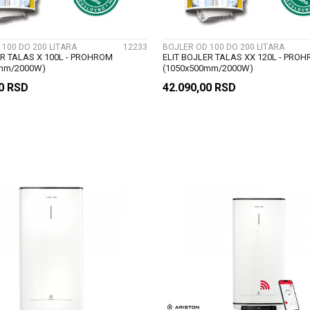
 100 DO 200 LITARA
12233
BOJLER OD 100 DO 200 LITARA
ER TALAS X 100L - PROHROM
ELIT BOJLER TALAS XX 120L - PRO
0mm/2000W)
(1050x500mm/2000W)
00
RSD
42.090,00
RSD
DODAJ U KORPU
DODAJ U KORP
UPOREDI
UPOREDI