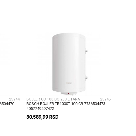
U
DODAJ U KORPU
UPOREDI
25944
BOJLER OD 100 DO 200 LITARA
25945
6504470
BOSCH BOJLER TR1000T 100 CB 7736504473
4057749597472
30.589,99
RSD