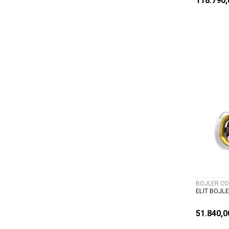
118.790
BOJLER OD
ELIT BOJL
51.840,