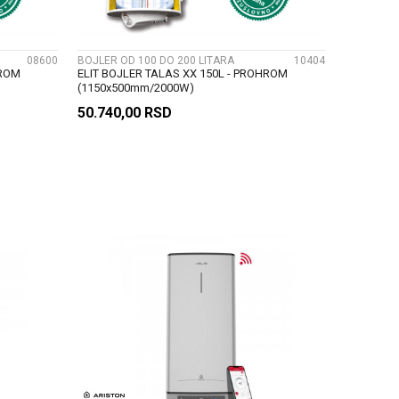
08600
BOJLER OD 100 DO 200 LITARA
10404
HROM
ELIT BOJLER TALAS XX 150L - PROHROM
(1150x500mm/2000W)
50.740,00
RSD
U
DODAJ U KORPU
UPOREDI