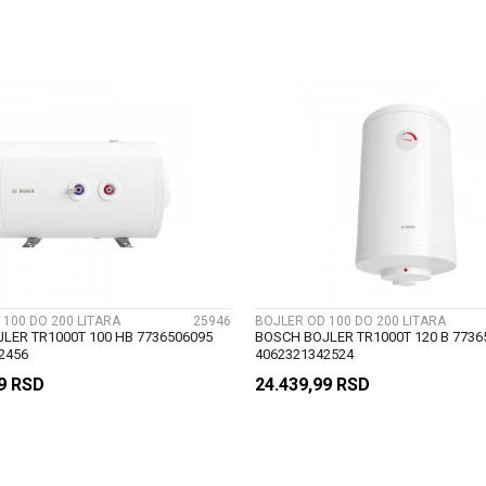
DODAJ U KORPU
DODAJ U KORP
UPOREDI
UPOREDI
 100 DO 200 LITARA
25946
BOJLER OD 100 DO 200 LITARA
LER TR1000T 100 HB 7736506095
BOSCH BOJLER TR1000T 120 B 7736
2456
4062321342524
99
RSD
24.439,99
RSD