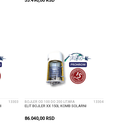
33.490,00
RSD
U
DODAJ U KORPU
UPOREDI
13303
BOJLER OD 100 DO 200 LITARA
13304
I
ELIT BOJLER XX 150L KOMB SOLARNI
86.040,00
RSD