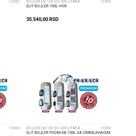
13302
BOJLER OD 100 DO 200 LITARA
13300
ELIT BOJLER 100L HOR
35.540,00
RSD
U
DODAJ U KORPU
UPOREDI
13306
BOJLER OD 100 DO 200 LITARA
13309
ELIT BOJLER PODNI KB 150L SA IZMENJIVACEM