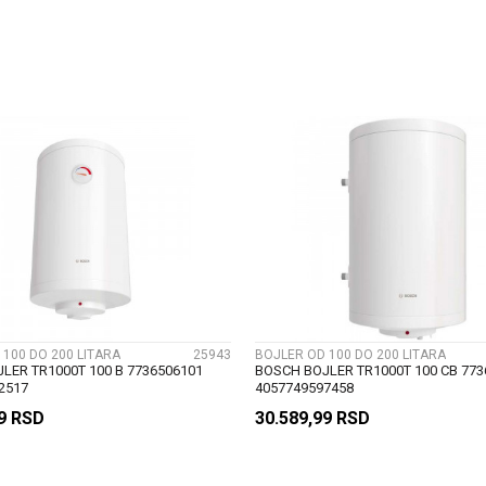
DODAJ U KORPU
DODAJ U KORP
UPOREDI
UPOREDI
 100 DO 200 LITARA
25943
BOJLER OD 100 DO 200 LITARA
LER TR1000T 100 B 7736506101
BOSCH BOJLER TR1000T 100 CB 773
2517
4057749597458
99
RSD
30.589,99
RSD