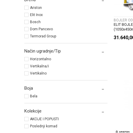
Ariston
Elit Inox
BOJLER OD
Bosch
ELIT BOJL
Dom Pancevo
(1050x45
Termorad Group
31.640,
Način ugradnje/Tip
Horizontalno
Vertikalna/i
Vertikalno
Boja
Bela
Kolekcije
AKCIJE I POPUSTI
Poslednji komad