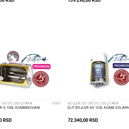
,00
RSD
139.290,00
RSD
DODAJ U KORPU
DODAJ U KORP
UPOREDI
UPOREDI
 100 DO 200 LITARA
13301
BOJLER OD 100 DO 200 LITARA
ER X 100L KOMBINOVANI
ELIT BOJLER XX 120L KOMB SOLARN
00
RSD
72.340,00
RSD