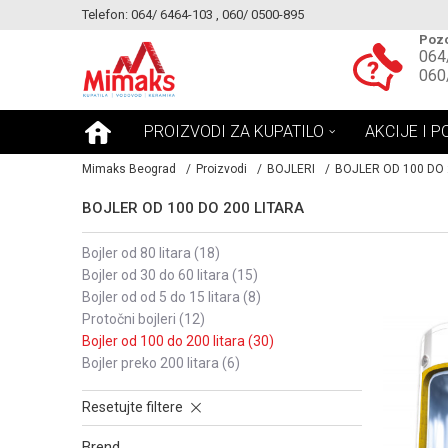
Telefon: 064/ 6464-103 , 060/ 0500-895
KE!
MOGUCNOST MONTAŽE PROIZVODA
Pozo
064
060
PROIZVODI ZA KUPATILO
AKCIJE I P
Mimaks Beograd
Proizvodi
BOJLERI
BOJLER OD 100 DO 
BOJLER OD 100 DO 200 LITARA
bojler od 80 litara
(18)
bojler od 30 do 60 litara
(15)
bojler od od 5 do 15 litara
(8)
protočni bojleri
(12)
bojler od 100 do 200 litara
(30)
bojler preko 200 litara
(6)
Resetujte filtere
Brend