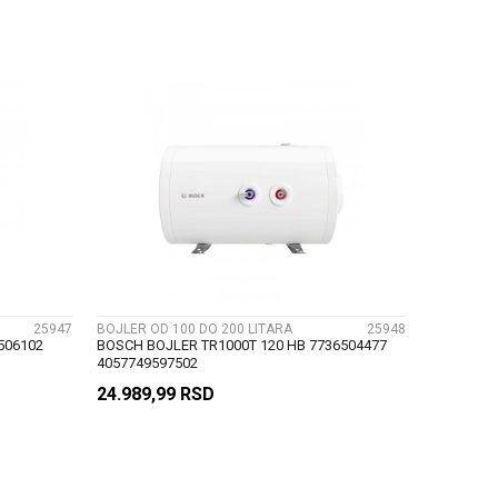
U
DODAJ U KORPU
UPOREDI
25947
BOJLER OD 100 DO 200 LITARA
25948
506102
BOSCH BOJLER TR1000T 120 HB 7736504477
4057749597502
24.989,99
RSD