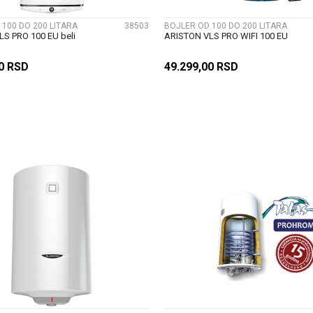
 100 DO 200 LITARA
38503
BOJLER OD 100 DO 200 LITARA
S PRO 100 EU beli
ARISTON VLS PRO WIFI 100 EU
00
RSD
49.299,00
RSD
DODAJ U KORPU
DODAJ U KORP
UPOREDI
UPOREDI