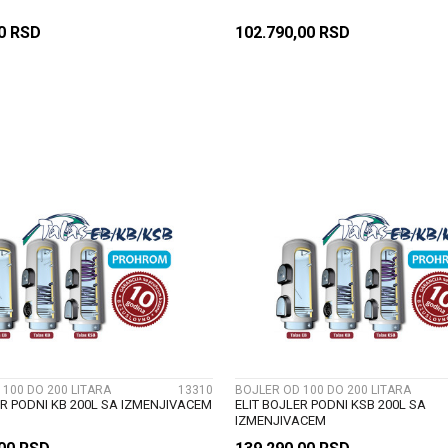
00
RSD
102.790,00
RSD
DODAJ U KORPU
DODAJ U KORP
UPOREDI
UPOREDI
 100 DO 200 LITARA
13310
BOJLER OD 100 DO 200 LITARA
ER PODNI KB 200L SA IZMENJIVACEM
ELIT BOJLER PODNI KSB 200L SA
IZMENJIVACEM