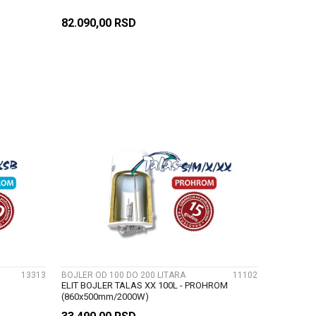
82.090,00
RSD
U
DODAJ U KORPU
UPOREDI
13313
BOJLER OD 100 DO 200 LITARA
11102
ELIT BOJLER TALAS XX 100L - PROHROM
(860x500mm/2000W)