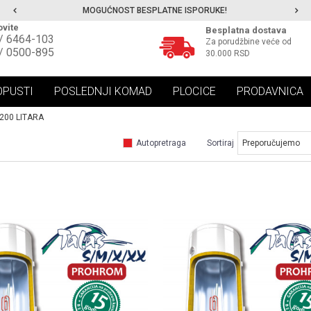
MOGUĆNOST BESPLATNE ISPORUKE!
vite
Besplatna dostava
/ 6464-103
Za porudžbine veće od
/ 0500-895
30.000 RSD
OPUSTI
POSLEDNJI KOMAD
PLOCICE
PRODAVNICA
200 LITARA
Autopretraga
Sortiraj
UPOREDI
UPOREDI