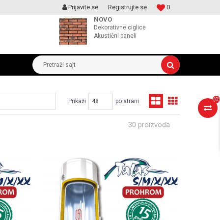
Prijavite se
Registrujte se
0
MOGUCNOST MONTAŽE PROIZVODA
NOVO
Dekorativne ciglice
Akustični paneli
Pretraži sajt
(
0
)
Prikaži
po strani
30 proizvoda
UPOREDI