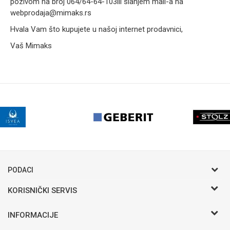
pozivom na broj 064/64-64-103ili slanjem mail-a na
webprodaja@mimaks.rs
Hvala Vam što kupujete u našoj internet prodavnici,
Vaš Mimaks
PODACI
KORISNIČKI SERVIS
Postani VIP - Loyalty program
INFORMACIJE
Saveti