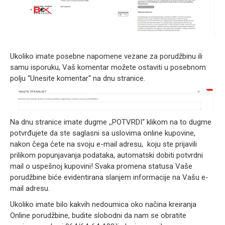
Ukoliko imate posebne napomene vezane za porudžbinu ili
samu isporuku, Vaš komentar možete ostaviti u posebnom
polju “Unesite komentar“ na dnu stranice.
Na dnu stranice imate dugme ,,POTVRDI“ klikom na to dugme
potvrđujete da ste saglasni sa uslovima online kupovine,
nakon čega ćete na svoju e-mail adresu, koju ste prijavili
prilikom popunjavanja podataka, automatski dobiti potvrdni
mail o uspešnoj kupovini! Svaka promena statusa Vaše
porudžbine biće evidentirana slanjem informacije na Vašu e-
mail adresu.
Ukoliko imate bilo kakvih nedoumica oko načina kreiranja
Online porudžbine, budite slobodni da nam se obratite