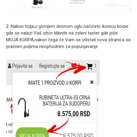
2. Nakon toga,u gornjem desnom uglu naćićete ikonicu korpe
gde se nalazi Vaš izbor kliknite na zeleni taster gde piše
MOJA KORPA,nakon čega će Vam se izlistati nova stranica sa
praznim poljima neophodnim za popunjavanje.