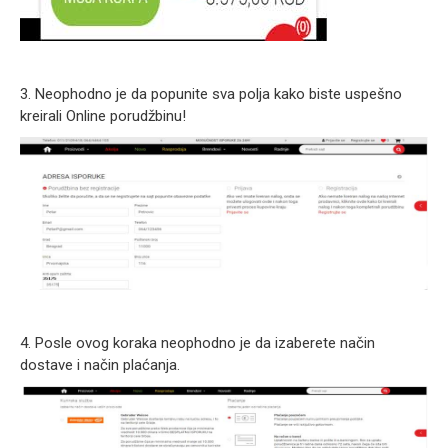
3. Neophodno je da popunite sva polja kako biste uspešno
kreirali Online porudžbinu!
4. Posle ovog koraka neophodno je da izaberete način
dostave i način plaćanja.