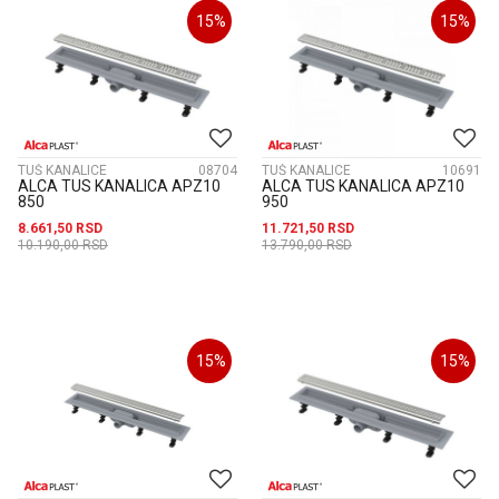
15
%
15
%
TUŠ KANALICE
08704
TUŠ KANALICE
10691
ALCA TUS KANALICA APZ10
ALCA TUS KANALICA APZ10
850
950
8.661,50
RSD
11.721,50
RSD
10.190,00
RSD
13.790,00
RSD
15
%
15
%