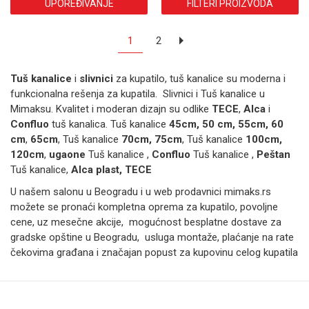
UPOREĐIVANJE
FILTERI PROIZVODA
1
2
Tuš kanalice
i
slivnici
za kupatilo, tuš kanalice su moderna i
funkcionalna rešenja za kupatila. Slivnici i Tuš kanalice u
Mimaksu. Kvalitet i moderan dizajn su odlike
TECE
,
Alca
i
Confluo
tuš kanalica. Tuš kanalice
45cm, 50 cm, 55cm, 60
cm
,
65cm
, Tuš kanalice
70cm, 75cm
, Tuš kanalice
100cm,
120cm
,
ugaone
Tuš kanalice ,
Confluo
Tuš kanalice ,
Peštan
Tuš kanalice,
Alca plast, TECE
U našem salonu u Beogradu i u web prodavnici mimaks.rs
možete se pronaći kompletna oprema za kupatilo, povoljne
cene, uz mesečne akcije, mogućnost besplatne dostave za
gradske opštine u Beogradu, usluga montaže, plaćanje na rate
čekovima građana i značajan popust za kupovinu celog kupatila