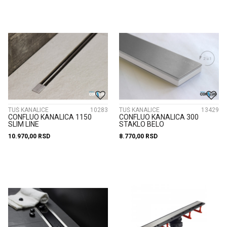
TUŠ KANALICE
10283
TUŠ KANALICE
13429
CONFLUO KANALICA 1150
CONFLUO KANALICA 300
SLIM LINE
STAKLO BELO
10.970,00
RSD
8.770,00
RSD