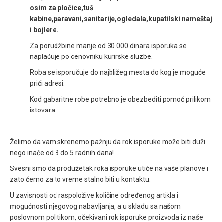
osim za pločice,tuš
kabine,paravani,sanitarije,ogledala,kupatilski nameštaj
i bojlere.
Za porudžbine manje od 30.000 dinara isporuka se
naplaćuje po cenovniku kurirske sluzbe.
Roba se isporučuje do najbližeg mesta do kog je moguće
prići adresi.
Kod gabaritne robe potrebno je obezbediti pomoć prilikom
istovara.
Želimo da vam skrenemo pažnju da rok isporuke može biti duži
nego inače od 3 do 5 radnih dana!
Svesni smo da produžetak roka isporuke utiče na vaše planove i
zato ćemo za to vreme stalno biti u kontaktu.
U zavisnosti od raspoložive količine određenog artikla i
mogućnosti njegovog nabavljanja, a u skladu sa našom
poslovnom politikom, očekivani rok isporuke proizvoda iz naše