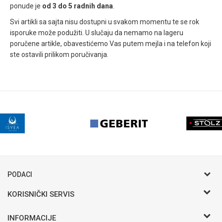
ponude je
od 3 do 5 radnih dana
.
Svi artikli sa sajta nisu dostupni u svakom momentu te se rok
isporuke može podužiti. U slučaju da nemamo na lageru
poručene artikle, obavestićemo Vas putem mejla i na telefon koji
ste ostavili prilikom poručivanja.
PODACI
KORISNIČKI SERVIS
Postani VIP - Loyalty program
INFORMACIJE