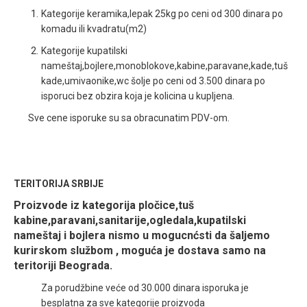
Kategorije keramika,lepak 25kg po ceni od 300 dinara po
komadu ili kvadratu(m2)
Kategorije kupatilski
nameštaj,bojlere,monoblokove,kabine,paravane,kade,tuš
kade,umivaonike,wc šolje po ceni od 3.500 dinara po
isporuci bez obzira koja je kolicina u kupljena.
Sve cene isporuke su sa obracunatim PDV-om.
TERITORIJA SRBIJE
Proizvode iz kategorija pločice,tuš
kabine,paravani,sanitarije,ogledala,kupatilski
nameštaj i bojlera nismo u mogucnćsti da šaljemo
kurirskom službom , moguća je dostava samo na
teritoriji Beograda.
Za porudžbine veće od 30.000 dinara isporuka je
besplatna za sve kategorije proizvoda