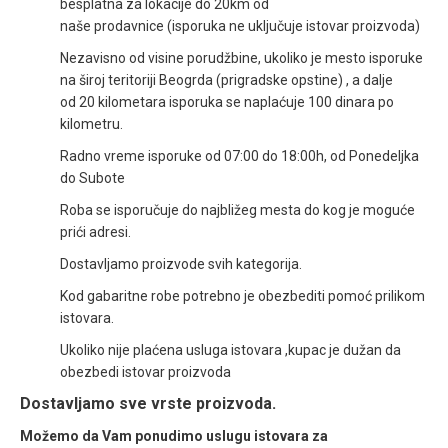
besplatna za lokacije do 20km od
naše prodavnice (isporuka ne uključuje istovar proizvoda)
Nezavisno od visine porudžbine, ukoliko je mesto isporuke
na široj teritoriji Beogrda (prigradske opstine) , a dalje
od 20 kilometara isporuka se naplaćuje 100 dinara po
kilometru.
Radno vreme isporuke od 07:00 do 18:00h, od Ponedeljka
do Subote
Roba se isporučuje do najbližeg mesta do kog je moguće
prići adresi.
Dostavljamo proizvode svih kategorija.
Kod gabaritne robe potrebno je obezbediti pomoć prilikom
istovara.
Ukoliko nije plaćena usluga istovara ,kupac je dužan da
obezbedi istovar proizvoda
Dostavljamo sve vrste proizvoda.
Možemo da Vam ponudimo uslugu istovara za