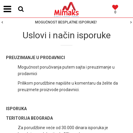
0
MOGUĆNOST BESPLATNE ISPORUKE!
Uslovi i način isporuke
PREUZIMANJE U PRODAVNICI
Mogućnost poručivanja putem sajta i preuzimanje u
prodavnici
Prilikom porudžbine napišite u komentaru da želite da
preuzmete proizvode prodavnici.
ISPORUKA
TERITORIJA BEOGRADA
Z
a porudžbine veće od 30.000 dinara isporuka je