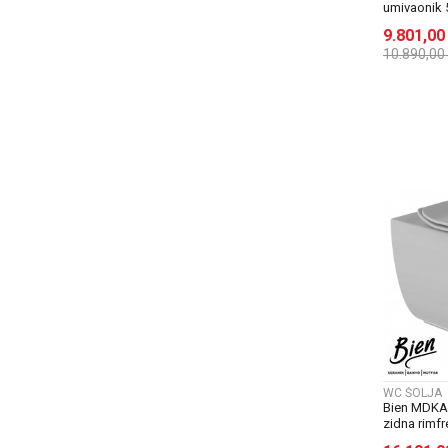
umivaonik 
9.801,0
10.890,00
WC ŠOLJA
Bien MDKA
zidna rimfr