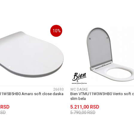
DODAJ U KORPU
DODAJ U KORP
10
%
UPOREDI
UPOREDI
26693
WC DASKE
11W5B5HB0 Amaro soft close daska
Bien VTMU11W3W3HB0 Vento soft c
slim bela
0
RSD
5.211,00
RSD
RSD
5.790,00
RSD