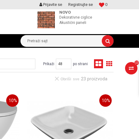
Prijavite se
Registrujte se
0
MOGUCNOST MONTAŽE PROIZVODA
NOVO
Dekorativne ciglice
Akustični paneli
Pretraži sajt
(
0
)
Prikaži
po strani
23 proizvoda
Obriši sve
10
%
10
%
UPOREDI