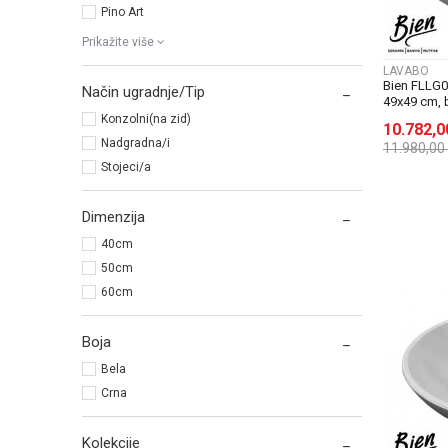
Pino Art
Prikažite više
LAVABO
Bien FLLG
Način ugradnje/Tip
49x49 cm, 
Konzolni(na zid)
10.782,
Nadgradna/i
11.980,00
Stojeci/a
Dimenzija
40cm
50cm
60cm
Boja
Bela
Crna
Kolekcije