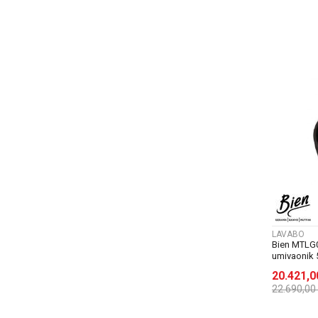
LAVABO
Bien MTLG
umivaonik 5
20.421,
22.690,00