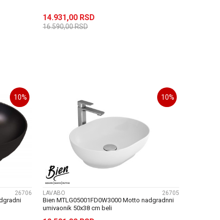
14.931,00
RSD
16.590,00
RSD
U
DODAJ U KORPU
10
%
10
%
UPOREDI
26706
LAVABO
26705
dgradni
Bien MTLG05001FD0W3000 Motto nadgradnni
umivaonik 50x38 cm beli