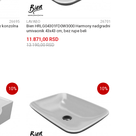
26695
LAVABO
26701
 konzolna
Bien HRLG04301FD0W3000 Harmony nadgradni
umivaonik 43x43 cm, bez rupe beli
11.871,00
RSD
13.190,00
RSD
U
DODAJ U KORPU
10
%
10
%
UPOREDI