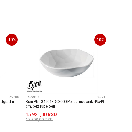
U
DODAJ U KORPU
10
%
10
%
UPOREDI
26708
LAVABO
26715
dgradni
Bien PNLG4901FD03000 Pent umivaonik 49x49
cm, bez rupe beli
15.921,00
RSD
17.690,00
RSD