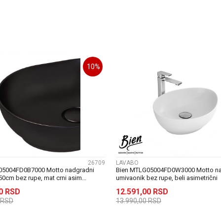
DODAJ U KORPU
DODAJ U KORP
10
%
UPOREDI
UPOREDI
26709
LAVABO
05004FD0B7000 Motto nadgradni
Bien MTLG05004FD0W3000 Motto na
0cm bez rupe, mat crni asim...
umivaonik bez rupe, beli asimetrični
00
RSD
12.591,00
RSD
RSD
13.990,00
RSD