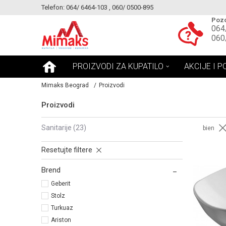
Telefon: 064/ 6464-103 , 060/ 0500-895
KE!
MOGUCNOST MONTAŽE PROIZVODA
Pozo
064
060
PROIZVODI ZA KUPATILO
AKCIJE I P
Mimaks Beograd
Proizvodi
Proizvodi
sanitarije
(23)
bien
Resetujte filtere
Brend
Geberit
Stolz
Turkuaz
Ariston