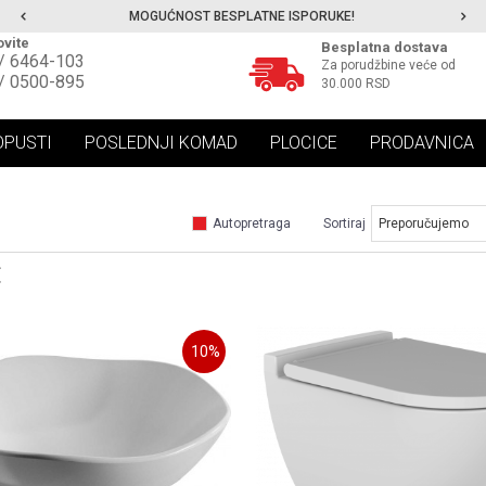
MOGUĆNOST BESPLATNE ISPORUKE!
vite
Besplatna dostava
/ 6464-103
Za porudžbine veće od
/ 0500-895
30.000 RSD
OPUSTI
POSLEDNJI KOMAD
PLOCICE
PRODAVNICA
Autopretraga
Sortiraj
10
%
UPOREDI
UPOREDI