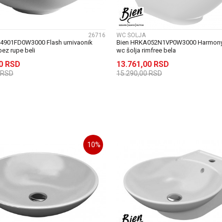
26716
WC ŠOLJA
04901FD0W3000 Flash umivaonik
Bien HRKA052N1VP0W3000 Harmony
bez rupe beli
wc šolja rimfree bela
00
RSD
13.761,00
RSD
RSD
15.290,00
RSD
DODAJ U KORPU
DODAJ U KORP
10
%
UPOREDI
UPOREDI