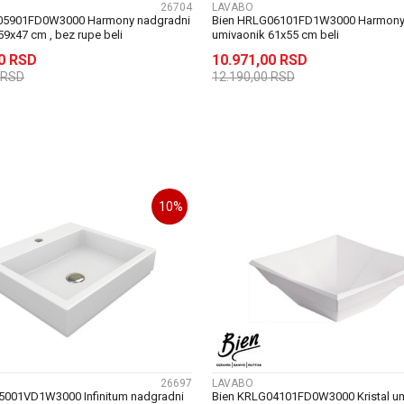
26704
LAVABO
05901FD0W3000 Harmony nadgradni
Bien HRLG06101FD1W3000 Harmony
59x47 cm , bez rupe beli
umivaonik 61x55 cm beli
00
RSD
10.971,00
RSD
RSD
12.190,00
RSD
DODAJ U KORPU
DODAJ U KORP
10
%
UPOREDI
UPOREDI
26697
LAVABO
5001VD1W3000 Infinitum nadgradni
Bien KRLG04101FD0W3000 Kristal u