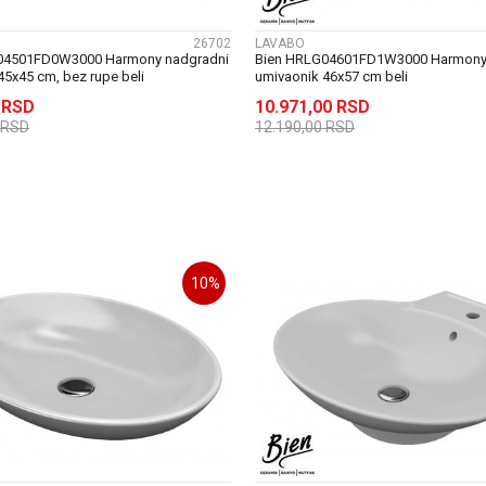
26702
LAVABO
04501FD0W3000 Harmony nadgradni
Bien HRLG04601FD1W3000 Harmony
45x45 cm, bez rupe beli
umivaonik 46x57 cm beli
0
RSD
10.971,00
RSD
RSD
12.190,00
RSD
DODAJ U KORPU
DODAJ U KORP
10
%
UPOREDI
UPOREDI