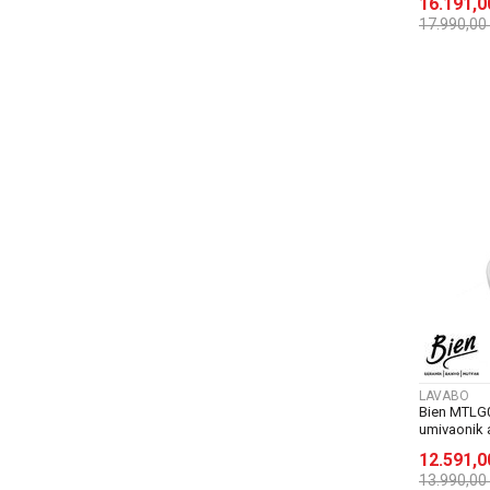
16.191,
17.990,00
LAVABO
Bien MTLG
umivaonik a
12.591,
13.990,00