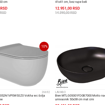
50 cm
41x41 cm, bez rupe beli
0
RSD
12.951,00
RSD
RSD
14.390,00
RSD
DODAJ U KORPU
DODAJ U KORP
10
%
UPOREDI
UPOREDI
26692
LAVABO
052N1VP0W5SZ0 Vokha wc šolja
Bien MTLG05001FD0B7000 Motto na
ee
umivaonik 50x38 cm mat crni