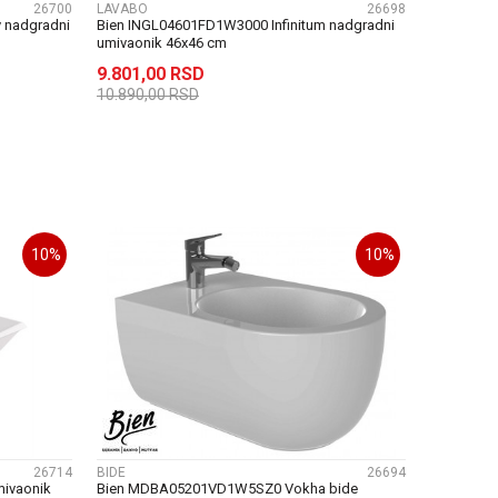
26700
LAVABO
26698
 nadgradni
Bien INGL04601FD1W3000 Infinitum nadgradni
umivaonik 46x46 cm
9.801,00
RSD
10.890,00
RSD
U
DODAJ U KORPU
10
%
10
%
UPOREDI
26714
BIDE
26694
mivaonik
Bien MDBA05201VD1W5SZ0 Vokha bide