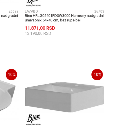
26699
LAVABO
26703
 nadgradni
Bien HRLG05401FD0W3000 Harmony nadgradni
umivaonik 54x40 cm, bez rupe beli
11.871,00
RSD
13.190,00
RSD
U
DODAJ U KORPU
10
%
10
%
UPOREDI