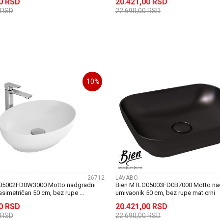
00
RSD
20.421,00
RSD
RSD
22.690,00
RSD
DODAJ U KORPU
DODAJ U KORP
10
%
UPOREDI
UPOREDI
26712
LAVABO
05002FD0W3000 Motto nadgradni
Bien MTLG05003FD0B7000 Motto na
simetričan 50 cm, bez rupe ...
umivaonik 50 cm, bez rupe mat crni
00
RSD
20.421,00
RSD
RSD
22.690,00
RSD