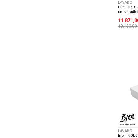
LAVABO
Bien HRLG
umivaonik 
11.871,
13.190,00
LAVABO
Bien INGL0