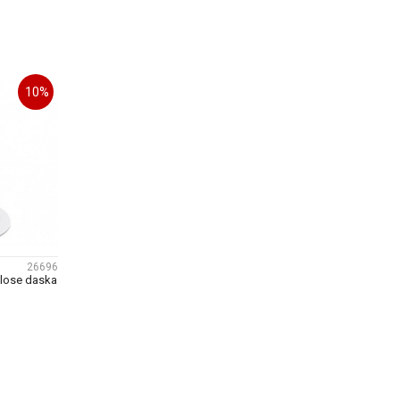
U
DODAJ U KORPU
10
%
26696
lose daska