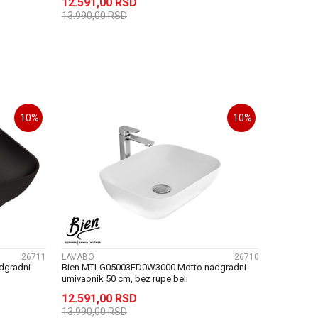
12.591,00
RSD
13.990,00
RSD
U
DODAJ U KORPU
10
%
10
%
UPOREDI
26711
LAVABO
26710
dgradni
Bien MTLG05003FD0W3000 Motto nadgradni
umivaonik 50 cm, bez rupe beli
12.591,00
RSD
13.990,00
RSD