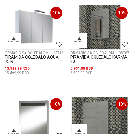
10
%
10
%
ORMARIC SA OGLEDALOM
08718
ORMARIC SA OGLEDALOM
08767
PIRAMIDA OGLEDALO AQUA
PIRAMIDA OGLEDALO KARMA
75 R
40
13.949,99
RSD
5.931,00
RSD
15.499,99
RSD
6.590,00
RSD
10
%
10
%