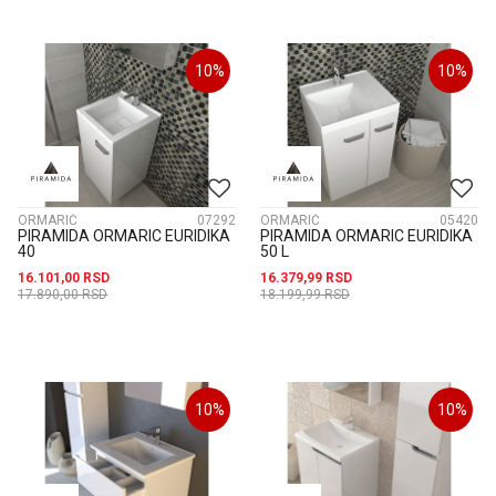
10
%
10
%
ORMARIĆ
07292
ORMARIĆ
05420
PIRAMIDA ORMARIC EURIDIKA
PIRAMIDA ORMARIC EURIDIKA
40
50 L
16.101,00
RSD
16.379,99
RSD
17.890,00
RSD
18.199,99
RSD
10
%
10
%