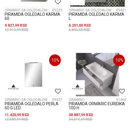
ORMARIC SA OGLEDALOM
05229
ORMARIC SA OGLEDALOM
05421
PIRAMIDA OGLEDALO KARMA
PIRAMIDA OGLEDALO KARMA
60
L
9.827,99
RSD
6.201,00
RSD
10.919,99
RSD
6.890,00
RSD
10
%
10
%
ORMARIC SA OGLEDALOM
09337
ORMARIĆ
01468
PIRAMIDA OGLEDALO PERLA
PIRAMIDA ORMARIC EURIDIKA
60 G LED
100 H
11.420,99
RSD
30.887,99
RSD
12.689,99
RSD
34.319,99
RSD