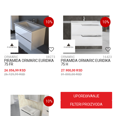
10
%
10
%
ORMARIĆ
08273
ORMARIĆ
16423
PIRAMIDA ORMARIC EURIDIKA
PIRAMIDA ORMARIC EURIDIKA
75 FR
75 H
24.056,99
RSD
27.900,00
RSD
26.729,99
RSD
31.000,00
RSD
UPOREĐIVANJE
10
%
FILTERI PROIZVODA