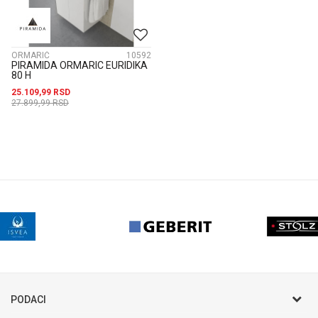
ORMARIĆ
10592
PIRAMIDA ORMARIC EURIDIKA
80 H
25.109,99
RSD
27.899,99
RSD
PODACI