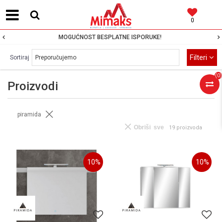
0
MOGUĆNOST BESPLATNE ISPORUKE!
Filteri
Sortiraj
(
0
)
Proizvodi
piramida
Obriši sve
19 proizvoda
10
%
10
%