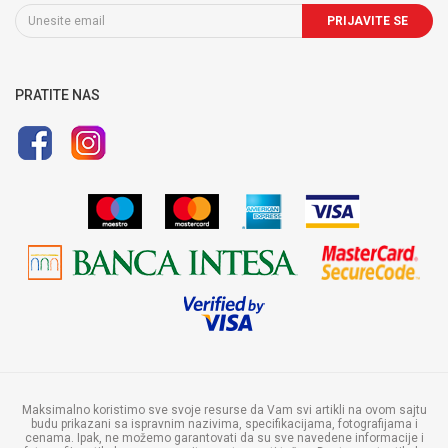
Uslovi i način montaže
Radnja - lokacija i radno vreme
064/64-64-103
Uslovi korišćenja i prodaje
PRIJAVITE SE
Pravo na odustajanje i reklamaciju
Uputstvo za registraciju
Uputstvo za online kupovinu
PRATITE NAS
Politika privatnosti
Maksimalno koristimo sve svoje resurse da Vam svi artikli na ovom sajtu
budu prikazani sa ispravnim nazivima, specifikacijama, fotografijama i
cenama. Ipak, ne možemo garantovati da su sve navedene informacije i