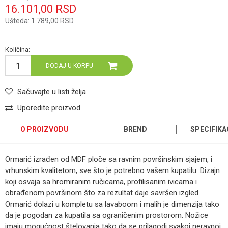
16.101,00
RSD
Ušteda:
1.789,00
RSD
Količina:
DODAJ U KORPU
Sačuvajte u listi želja
Uporedite proizvod
O PROIZVODU
BREND
SPECIFIKA
Ormarić izrađen od MDF ploče sa ravnim površinskim sjajem, i
vrhunskim kvalitetom, sve što je potrebno vašem kupatilu. Dizajn
koji osvaja sa hromiranim ručicama, profilisanim ivicama i
obrađenom površinom što za rezultat daje savršen izgled.
Ormarić dolazi u kompletu sa lavaboom i malih je dimenzija tako
da je pogodan za kupatila sa ograničenim prostorom. Nožice
imaju mogućnost štelovanja tako da se prilagodi svakoj neravnoj