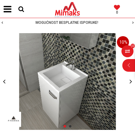
0
MOGUĆNOST BESPLATNE ISPORUKE!
10
%
(
0
)
POMOĆ PRI
KUPOVINI
Za više informacija,
pomoć i porudžbine
1
2
064 64 64 103