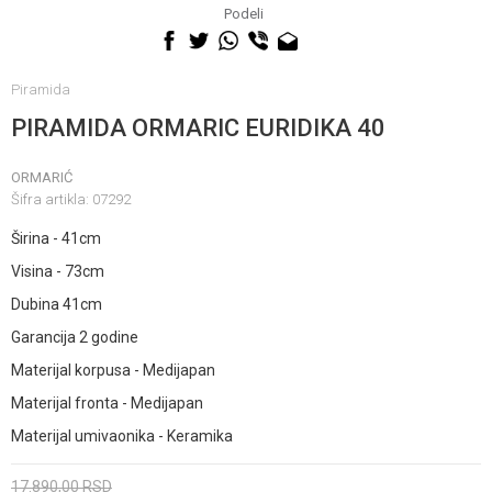
060 0500 895
Podeli
Piramida
PIRAMIDA ORMARIC EURIDIKA 40
ORMARIĆ
Šifra artikla:
07292
Širina - 41cm
Visina - 73cm
Dubina 41cm
Garancija 2 godine
Materijal korpusa - Medijapan
Materijal fronta - Medijapan
Materijal umivaonika - Keramika
17.890,00
RSD