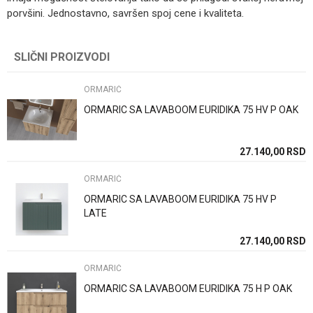
porvšini. Jednostavno, savršen spoj cene i kvaliteta.
Kategorija
ORMARIĆ
SLIČNI PROIZVODI
Ime/Nadimak
Brend
Piramida
ORMARIĆ
Email
Način ugradnje/Tip
Konzolni(na zid)
ORMARIC SA LAVABOOM EURIDIKA 75 HV P OAK
Boja
Bela
27.140,00
RSD
Poruka
Zemlja proizvodnje
Srbija
ORMARIĆ
ORMARIC SA LAVABOOM EURIDIKA 75 HV P
LATE
27.140,00
RSD
POŠALJI
ORMARIĆ
ORMARIC SA LAVABOOM EURIDIKA 75 H P OAK