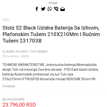
060 0500 895
Podeli
Stolz
Stolz S2 Black Uzidna Baterija Sa Izlivom,
Plafonskim Tušem 210X210Mm I Ručnim
Tušem 231703B
SLAVINE ZA KADU I TUS KABINU
Šifra artikla:
24338
TEHNIČKE KARAKTERISTIKE Jednoručna baterija Minimalistički
dizajn Telo od mesinga Završna obrada - PVD Dark black Uzidna
baterija Automatski prebacivač za tuš Tuš ruža
210x210mm PTRUSP5D Keramički mešač KEROX® 35mm PK
...
Detaljnije
26.440,00
RSD
23.796,00
RSD