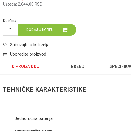
Ušteda:
2.644,00
RSD
Količina:
DODAJ U KORPU
Sačuvajte u listi želja
Uporedite proizvod
O PROIZVODU
BREND
SPECIFIKA
TEHNIČKE KARAKTERISTIKE
Jednoručna baterija