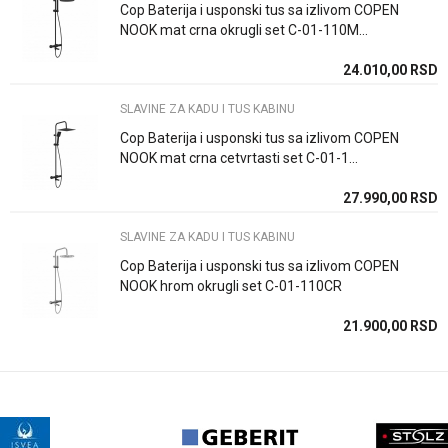
Email
Način ugradnje/Tip
Ugradna/i
Cop Baterija i usponski tus sa izlivom COPEN
NOOK mat crna okrugli set C-01-110M...
Boja
Crna
24.010,00
RSD
Poruka
Zemlja proizvodnje
Srbija
SLAVINE ZA KADU I TUS KABINU
Uvoznik / proizvodjač
Rosan doo
Cop Baterija i usponski tus sa izlivom COPEN
NOOK mat crna cetvrtasti set C-01-1...
27.990,00
RSD
POŠALJI
SLAVINE ZA KADU I TUS KABINU
Cop Baterija i usponski tus sa izlivom COPEN
NOOK hrom okrugli set C-01-110CR
21.900,00
RSD