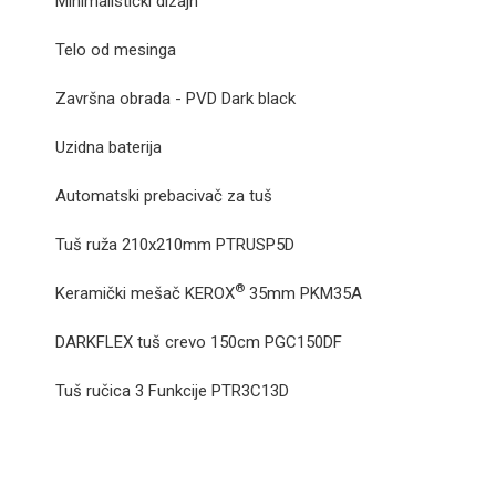
Minimalistički dizajn
Telo od mesinga
Završna obrada - PVD Dark black
Uzidna baterija
Automatski prebacivač za tuš
Tuš ruža 210x210mm PTRUSP5D
®
Keramički mešač KEROX
35mm
PKM35A
DARKFLEX tuš crevo 150cm PGC150DF
Tuš ručica 3 Funkcije PTR3C13D