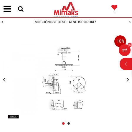
0
MOGUĆNOST BESPLATNE ISPORUKE!
10
%
(
0
)
POMOĆ PRI
KUPOVINI
Za više informacija,
pomoć i porudžbine
1
2
064 64 64 103