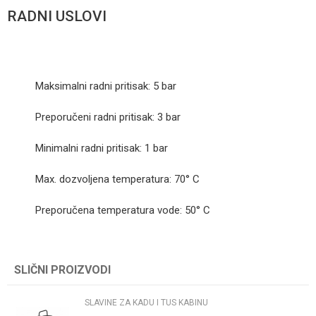
RADNI USLOVI
Maksimalni radni pritisak: 5 bar
Preporučeni radni pritisak: 3 bar
Minimalni radni pritisak: 1 bar
Max. dozvoljena temperatura: 70° C
Preporučena temperatura vode: 50° C
Kategorija
SLAVINE ZA KADU I TUS KABINU
SLIČNI PROIZVODI
Ime/Nadimak
Brend
Stolz
SLAVINE ZA KADU I TUS KABINU