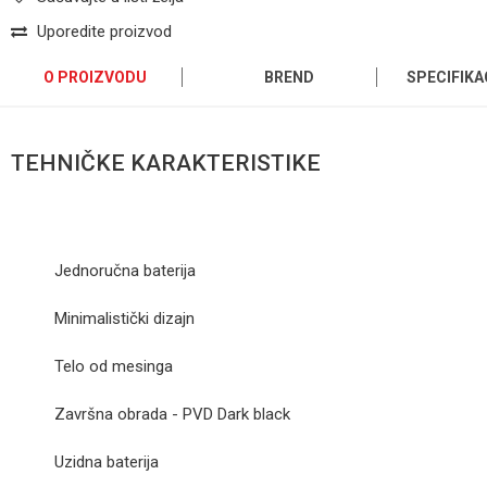
Uporedite proizvod
O PROIZVODU
BREND
SPECIFIKA
TEHNIČKE KARAKTERISTIKE
Jednoručna baterija
Minimalistički dizajn
Telo od mesinga
Završna obrada - PVD Dark black
Uzidna baterija