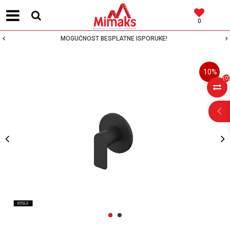
0
MOGUĆNOST BESPLATNE ISPORUKE!
10
%
(
0
)
POMOĆ PRI
KUPOVINI
Za više informacija,
pomoć i porudžbine
1
2
064 64 64 103