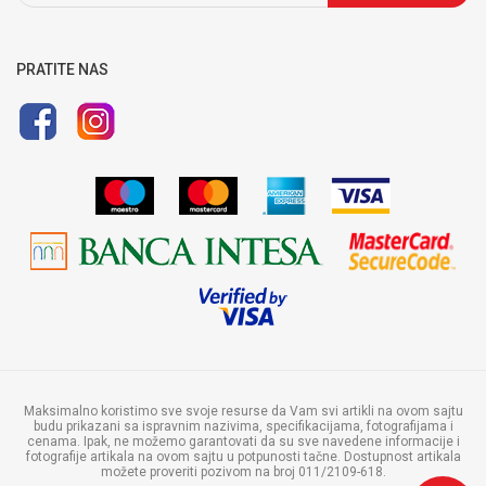
Pravo na odustajanje i reklamaciju
Uputstvo za registraciju
Uputstvo za online kupovinu
PRATITE NAS
Politika privatnosti
Maksimalno koristimo sve svoje resurse da Vam svi artikli na ovom sajtu
budu prikazani sa ispravnim nazivima, specifikacijama, fotografijama i
cenama. Ipak, ne možemo garantovati da su sve navedene informacije i
fotografije artikala na ovom sajtu u potpunosti tačne. Dostupnost artikala
možete proveriti pozivom na broj 011/2109-618.