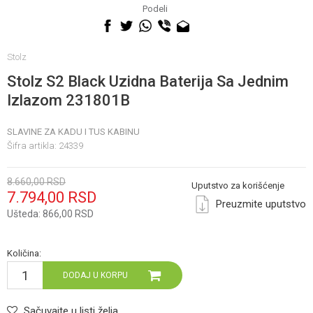
060 0500 895
Podeli
Stolz
Stolz S2 Black Uzidna Baterija Sa Jednim
Izlazom 231801B
SLAVINE ZA KADU I TUS KABINU
Šifra artikla:
24339
8.660,00
RSD
Uputstvo za korišćenje
7.794,00
RSD
Preuzmite uputstvo
Ušteda:
866,00
RSD
Količina:
DODAJ U KORPU
Sačuvajte u listi želja