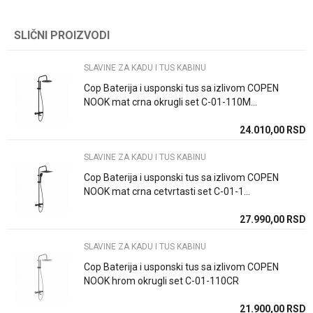
Kategorija
SLAVINE ZA KADU I TUS KABINU
SLIČNI PROIZVODI
Ime/Nadimak
Brend
Stolz
SLAVINE ZA KADU I TUS KABINU
Email
Način ugradnje/Tip
Ugradna/i
Cop Baterija i usponski tus sa izlivom COPEN
NOOK mat crna okrugli set C-01-110M...
Boja
Crna
24.010,00
RSD
Poruka
Zemlja proizvodnje
Srbija
SLAVINE ZA KADU I TUS KABINU
Uvoznik / proizvodjač
Rosan doo
Cop Baterija i usponski tus sa izlivom COPEN
NOOK mat crna cetvrtasti set C-01-1...
27.990,00
RSD
POŠALJI
SLAVINE ZA KADU I TUS KABINU
Cop Baterija i usponski tus sa izlivom COPEN
NOOK hrom okrugli set C-01-110CR
21.900,00
RSD