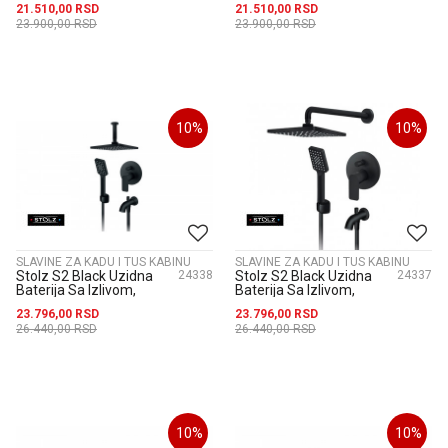
21.510,00
RSD
21.510,00
RSD
Ručnim Tušem ...
Ručnim Tušem 23160...
23.900,00
RSD
23.900,00
RSD
10
%
10
%
SLAVINE ZA KADU I TUS KABINU
SLAVINE ZA KADU I TUS KABINU
Stolz S2 Black Uzidna
24338
Stolz S2 Black Uzidna
24337
Baterija Sa Izlivom,
Baterija Sa Izlivom,
Plafonskim Tušem
Zidnim Tušem
23.796,00
RSD
23.796,00
RSD
210X210Mm I Ručni...
210X210Mm I Ručnim
26.440,00
RSD
26.440,00
RSD
Tu...
10
%
10
%