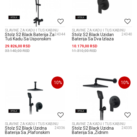
SLAVINE ZA KADU I TUS KABINU
SLAVINE ZA KADU I TUS KABINU
Stolz S2 Black Baterija Za
24344
Stolz S2 Black Uzidan
24340
Tuš Kadu Sa Usponskim
Baterija Sa Dva Izlaza
Tušem 210X210Mm I
231901B
29.826,00
RSD
10.179,00
RSD
Izlivom 23...
33.140,00
RSD
11.310,00
RSD
10
%
10
%
SLAVINE ZA KADU I TUS KABINU
SLAVINE ZA KADU I TUS KABINU
Stolz S2 Black Uzidna
24336
Stolz S2 Black Uzidna
24335
Baterija Sa ,Plafonskim
Baterija Sa ,Zidnim
Tušem 210X210Mm I
Tušem210X210Mm I