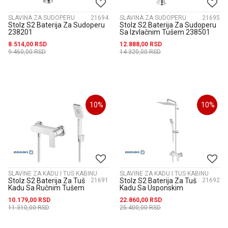
SLAVINA ZA SUDOPERU
21694
SLAVINA ZA SUDOPERU
21695
Stolz S2 Baterija Za Sudoperu
Stolz S2 Baterija Za Sudoperu
238201
Sa Izvlačnim Tušem 238501
8.514,00
RSD
12.888,00
RSD
9.460,00
RSD
14.320,00
RSD
10
%
10
%
SLAVINE ZA KADU I TUS KABINU
SLAVINE ZA KADU I TUS KABINU
Stolz S2 Baterija Za Tuš
21691
Stolz S2 Baterija Za Tuš
21692
Kadu Sa Ručnim Tušem
Kadu Sa Usponskim
237101
Tušem 200*300Mm
10.179,00
RSD
22.860,00
RSD
237251
11.310,00
RSD
25.400,00
RSD