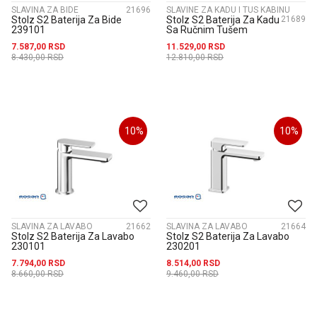
SLAVINA ZA BIDE
21696
SLAVINE ZA KADU I TUS KABINU
Stolz S2 Baterija Za Bide
Stolz S2 Baterija Za Kadu
21689
239101
Sa Ručnim Tušem
233101
7.587,00
RSD
11.529,00
RSD
8.430,00
RSD
12.810,00
RSD
10
%
10
%
SLAVINA ZA LAVABO
21662
SLAVINA ZA LAVABO
21664
Stolz S2 Baterija Za Lavabo
Stolz S2 Baterija Za Lavabo
230101
230201
7.794,00
RSD
8.514,00
RSD
8.660,00
RSD
9.460,00
RSD