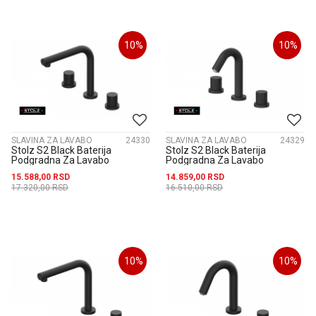
10
%
10
%
SLAVINA ZA LAVABO
24330
SLAVINA ZA LAVABO
24329
Stolz S2 Black Baterija
Stolz S2 Black Baterija
Podgradna Za Lavabo
Podgradna Za Lavabo
Dvoručna - Visoka 230309B
Dvoručna 230301B
15.588,00
RSD
14.859,00
RSD
17.320,00
RSD
16.510,00
RSD
10
%
10
%