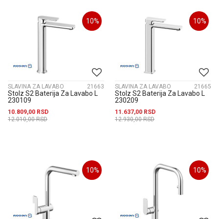
10
%
10
%
SLAVINA ZA LAVABO
21663
SLAVINA ZA LAVABO
21665
Stolz S2 Baterija Za Lavabo L
Stolz S2 Baterija Za Lavabo L
230109
230209
10.809,00
RSD
11.637,00
RSD
12.010,00
RSD
12.930,00
RSD
10
%
10
%