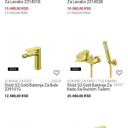
Za Lavabo 231401B
Za Lavabo 231402B
15.480,00
RSD
10.080,00
RSD
17.200,00
RSD
11.200,00
RSD
SLAVINA ZA BIDE
24324
SLAVINE ZA KADU I TUS KABINU
Stolz S2 Gold Baterija Za Bide
Stolz S2 Gold Baterija Za
24321
239101G
Kadu Sa Ručnim Tušem
233101G
12.580,00
RSD
25.060,00
RSD