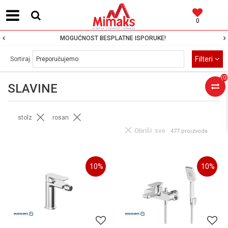
0
MOGUĆNOST BESPLATNE ISPORUKE!
Filteri
Sortiraj
(
0
)
SLAVINE
stolz
rosan
Obriši sve
477 proizvoda
10
%
10
%