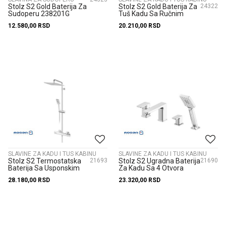
Stolz S2 Gold Baterija Za
Stolz S2 Gold Baterija Za
24322
Sudoperu 238201G
Tuš Kadu Sa Ručnim
Tušem 237101G
12.580,00
RSD
20.210,00
RSD
SLAVINE ZA KADU I TUS KABINU
SLAVINE ZA KADU I TUS KABINU
Stolz S2 Termostatska
21693
Stolz S2 Ugradna Baterija
21690
Baterija Sa Usponskim
Za Kadu Sa 4 Otvora
Tušem 200*300Mm
233204
28.180,00
RSD
23.320,00
RSD
2T37251