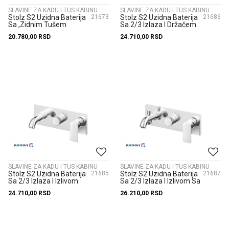
SLAVINE ZA KADU I TUS KABINU
SLAVINE ZA KADU I TUS KABINU
Stolz S2 Uzidna Baterija
21673
Stolz S2 Uzidna Baterija
21686
Sa ,Zidnim Tušem
Sa 2/3 Izlaza I Držačem
D.300Mm I Ručnim
Tuša 231906
20.780,00
RSD
24.710,00
RSD
Tušem 231601
SLAVINE ZA KADU I TUS KABINU
SLAVINE ZA KADU I TUS KABINU
Stolz S2 Uzidna Baterija
21685
Stolz S2 Uzidna Baterija
21687
Sa 2/3 Izlaza I Izlivom
Sa 2/3 Izlaza I Izlivom Sa
Bez Prebacivača 231905
Prebvacivačem 231907
24.710,00
RSD
26.210,00
RSD