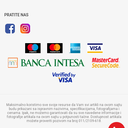
Pravo na odustajanje i reklamaciju
Uputstvo za registraciju
Uputstvo za online kupovinu
PRATITE NAS
Politika privatnosti
Maksimalno koristimo sve svoje resurse da Vam svi artikli na ovom sajtu
budu prikazani sa ispravnim nazivima, specifikacijama, fotografijama i
cenama. Ipak, ne možemo garantovati da su sve navedene informacije i
fotografije artikala na ovom sajtu u potpunosti tačne. Dostupnost artikala
možete proveriti pozivom na broj 011/2109-618.