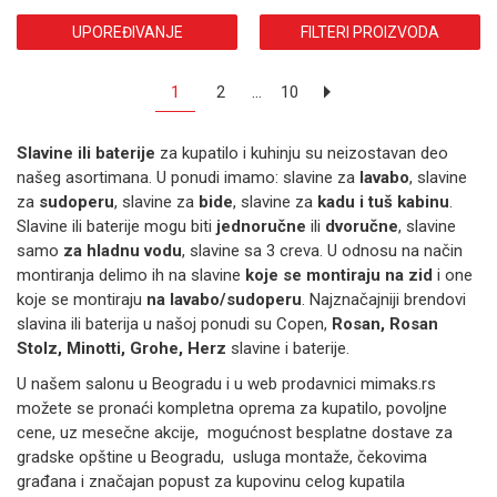
UPOREĐIVANJE
FILTERI PROIZVODA
1
2
...
10
Slavine ili baterije
za kupatilo i kuhinju su neizostavan deo
našeg asortimana. U ponudi imamo: slavine za
lavabo
, slavine
za
sudoperu
, slavine za
bide
, slavine za
kadu i tuš kabinu
.
Slavine ili baterije mogu biti
jednoručne
ili
dvoručne
, slavine
samo
za hladnu vodu
, slavine sa 3 creva. U odnosu na način
montiranja delimo ih na slavine
koje se montiraju na zid
i one
koje se montiraju
na lavabo/sudoperu
. Najznačajniji brendovi
slavina ili baterija u našoj ponudi su Copen,
Rosan, Rosan
Stolz, Minotti, Grohe, Herz
slavine i baterije.
U našem salonu u Beogradu i u web prodavnici mimaks.rs
možete se pronaći kompletna oprema za kupatilo, povoljne
cene, uz mesečne akcije, mogućnost besplatne dostave za
gradske opštine u Beogradu, usluga montaže, čekovima
građana i značajan popust za kupovinu celog kupatila