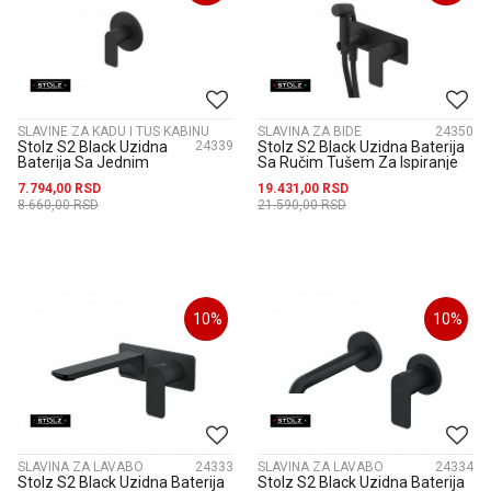
SLAVINE ZA KADU I TUS KABINU
SLAVINA ZA BIDE
24350
Stolz S2 Black Uzidna
24339
Stolz S2 Black Uzidna Baterija
Baterija Sa Jednim
Sa Ručim Tušem Za Ispiranje
Izlazom 231801B
239501B
7.794,00
RSD
19.431,00
RSD
8.660,00
RSD
21.590,00
RSD
10
%
10
%
SLAVINA ZA LAVABO
24333
SLAVINA ZA LAVABO
24334
Stolz S2 Black Uzidna Baterija
Stolz S2 Black Uzidna Baterija