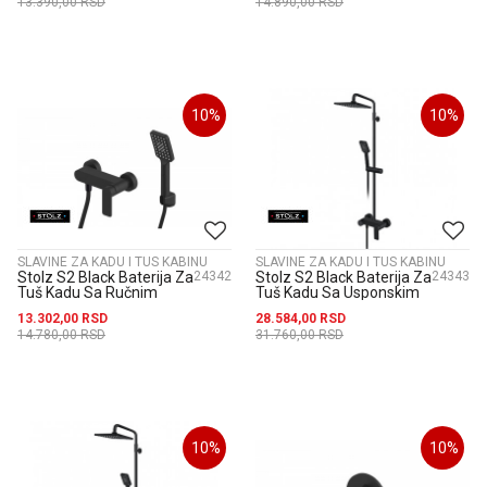
13.390,00
RSD
14.890,00
RSD
10
%
10
%
SLAVINE ZA KADU I TUS KABINU
SLAVINE ZA KADU I TUS KABINU
Stolz S2 Black Baterija Za
24342
Stolz S2 Black Baterija Za
24343
Tuš Kadu Sa Ručnim
Tuš Kadu Sa Usponskim
Tušem 237101B
Tušem 210X210Mm
13.302,00
RSD
28.584,00
RSD
237251B
14.780,00
RSD
31.760,00
RSD
10
%
10
%