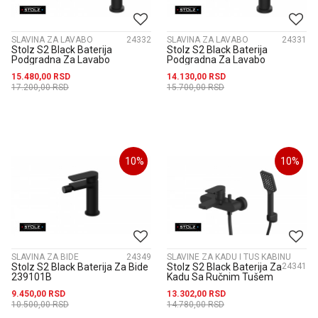
SLAVINA ZA LAVABO
24332
SLAVINA ZA LAVABO
24331
Stolz S2 Black Baterija
Stolz S2 Black Baterija
Podgradna Za Lavabo
Podgradna Za Lavabo
Jednoručna - Visoka 230409B
Jednoručna 230401B
15.480,00
RSD
14.130,00
RSD
17.200,00
RSD
15.700,00
RSD
10
%
10
%
SLAVINA ZA BIDE
24349
SLAVINE ZA KADU I TUS KABINU
Stolz S2 Black Baterija Za Bide
Stolz S2 Black Baterija Za
24341
239101B
Kadu Sa Ručnim Tušem
233101B
9.450,00
RSD
13.302,00
RSD
10.500,00
RSD
14.780,00
RSD