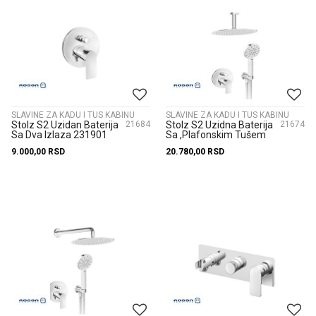
SLAVINE ZA KADU I TUS KABINU
SLAVINE ZA KADU I TUS KABINU
Stolz S2 Uzidan Baterija
21684
Stolz S2 Uzidna Baterija
21674
Sa Dva Izlaza 231901
Sa ,Plafonskim Tušem
D.300Mm I Ručnim
9.000,00
RSD
20.780,00
RSD
Tušem 231603