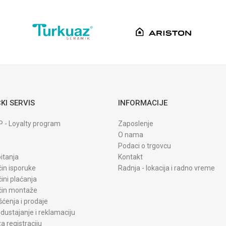
Crna
Srbija
Rosan doo
KI SERVIS
INFORMACIJE
P - Loyalty program
Zaposlenje
O nama
Podaci o trgovcu
itanja
Kontakt
čin isporuke
Radnja - lokacija i radno vreme
čini plaćanja
ačin montaže
šćenja i prodaje
dustajanje i reklamaciju
a registraciju