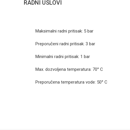
RADNI USLOVI
Maksimalni radni pritisak: 5 bar
Preporučeni radni pritisak: 3 bar
Minimalni radni pritisak: 1 bar
Max. dozvoljena temperatura: 70° C
Preporučena temperatura vode: 50° C
Kategorija
Ime/Nadimak
Brend
Način ugradnje/Tip
Poruka