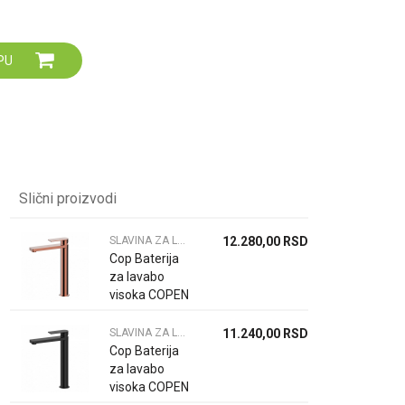
Za više informacija,
pomoć i porudžbine
064 64 64 103
PU
060 0500 895
Slični proizvodi
SLAVINA ZA LAVABO
12.280,00
RSD
Cop Baterija
za lavabo
visoka COPEN
NOOK rose
gold C-01-
SLAVINA ZA LAVABO
11.240,00
RSD
101RG
Cop Baterija
za lavabo
visoka COPEN