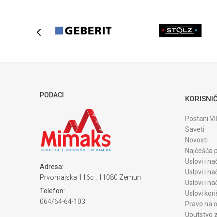
Boja
Zemlja proizvodnje
Uvoznik / proizvodjač
POŠALJI
PODACI
KORISNIČ
Postani VI
Saveti
Novosti
Najčešća p
Uslovi i na
Adresa:
Uslovi i na
Prvomajska 116c , 11080 Zemun
Uslovi i n
Telefon:
Uslovi kori
064/64-64-103
Pravo na o
Uputstvo z