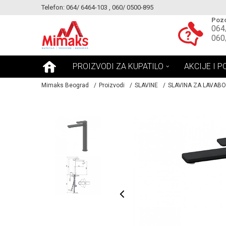
Telefon: 064/ 6464-103 , 060/ 0500-895
KE!
MOGUCNOST MONTAŽE PROIZVODA
Pozo
064
060
PROIZVODI ZA KUPATILO
AKCIJE I P
Mimaks Beograd
Proizvodi
SLAVINE
SLAVINA ZA LAVABO