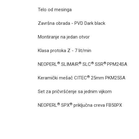
Telo od mesinga
Završna obrada - PVD Dark black
Montiranje na jedan otvor
Klasa protoka Z - 7 lit/min
®
®
®
®
NEOPERL
SLIMAIR
SLC
SSR
PPM24SA
®
Keramički mešač CITEC
25mm
PKM25SA
Set za pričvršćenje sa jednim vijkom
®
®
NEOPERL
SPX
priključna creva
FB50PX