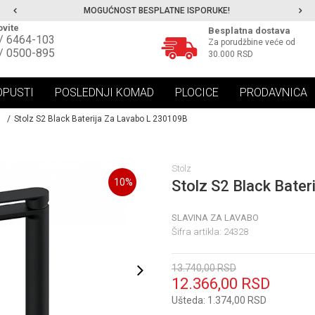
MOGUĆNOST BESPLATNE ISPORUKE!
vite
Besplatna dostava
/ 6464-103
Za porudžbine veće od
/ 0500-895
30.000 RSD
OPUSTI
POSLEDNJI KOMAD
PLOCICE
PRODAVNICA
Stolz S2 Black Baterija Za Lavabo L 230109B
Stolz
10
%
Stolz S2 Black Bate
SLAVINA ZA LAVABO
Šifra artikla:
24328
13.740,00
RSD
12.366,00
RSD
Ušteda:
1.374,00
RSD