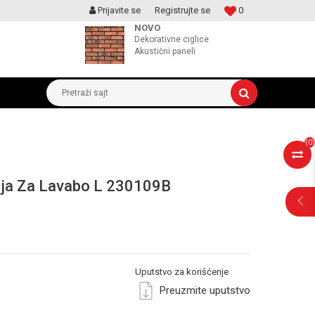
Prijavite se
Registrujte se
0
MOGUCNOST MONTAŽE PROIZVODA
NOVO
Dekorativne ciglice
Akustični paneli
Pretraži sajt
(
0
)
rija Za Lavabo L 230109B
POMOĆ PRI
KUPOVINI
Uputstvo za korišćenje
Preuzmite uputstvo