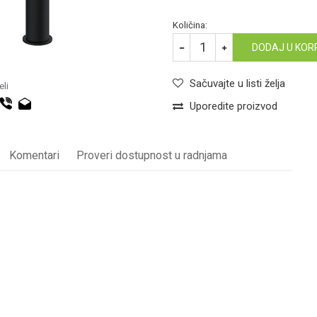
Količina:
DODAJ U KOR
Sačuvajte u listi želja
li
Uporedite proizvod
Komentari
Proveri dostupnost u radnjama