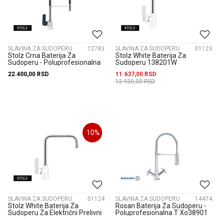
SLAVINA ZA SUDOPERU
12783
SLAVINA ZA SUDOPERU
01123
Stolz Crna Baterija Za
Stolz White Baterija Za
Sudoperu - Poluprofesionalna
Sudoperu 138201W
138701B
22.400,00
RSD
11.637,00
RSD
12.930,00
RSD
10
%
SLAVINA ZA SUDOPERU
01124
SLAVINA ZA SUDOPERU
14474
Stolz White Baterija Za
Rosan Baterija Za Sudoperu -
Sudoperu Za Električni Prelivni
Poluprofesionalna T Xo38901
Bojler 138203W