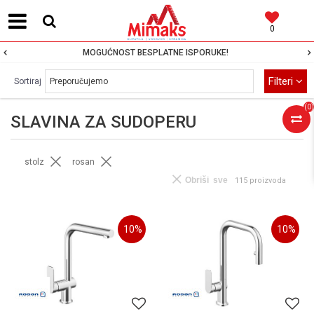
0
MOGUĆNOST BESPLATNE ISPORUKE!
Filteri
Sortiraj
(
0
)
SLAVINA ZA SUDOPERU
stolz
rosan
Obriši sve
115 proizvoda
10
%
10
%