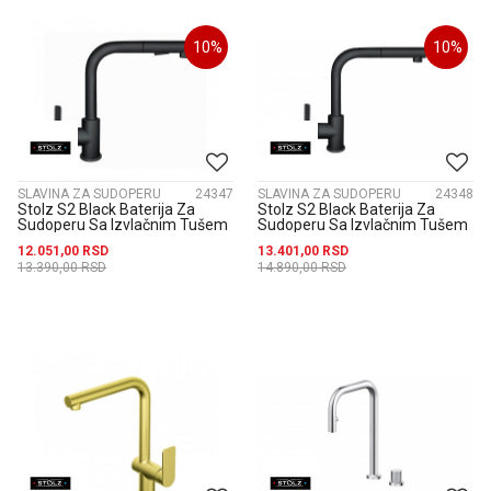
10
%
10
%
SLAVINA ZA SUDOPERU
24347
SLAVINA ZA SUDOPERU
24348
Stolz S2 Black Baterija Za
Stolz S2 Black Baterija Za
Sudoperu Sa Izvlačnim Tušem
Sudoperu Sa Izvlačnim Tušem
238601B
Za Električni Prelivni...
12.051,00
RSD
13.401,00
RSD
13.390,00
RSD
14.890,00
RSD