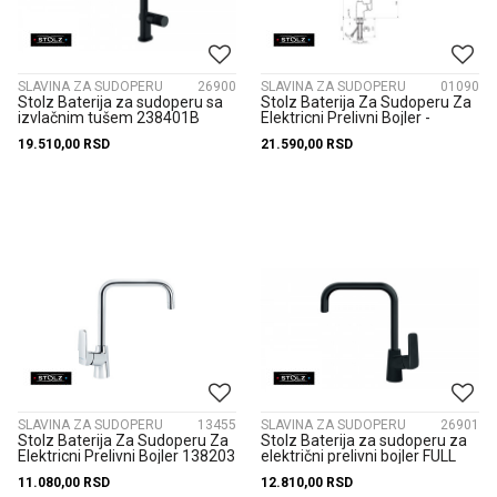
SLAVINA ZA SUDOPERU
26900
SLAVINA ZA SUDOPERU
01090
Stolz Baterija za sudoperu sa
Stolz Baterija Za Sudoperu Za
izvlačnim tušem 238401B
Elektricni Prelivni Bojler -
Poluporofesionalna 13...
19.510,00
RSD
21.590,00
RSD
SLAVINA ZA SUDOPERU
13455
SLAVINA ZA SUDOPERU
26901
Stolz Baterija Za Sudoperu Za
Stolz Baterija za sudoperu za
Elektricni Prelivni Bojler 138203
električni prelivni bojler FULL
BLACK 138203BB
11.080,00
RSD
12.810,00
RSD