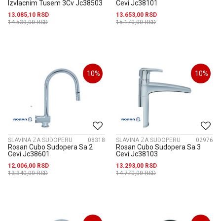
Izvlacnim Tusem 3Cv Jc38503
Cevi Jc38101
13.085,10
RSD
13.653,00
RSD
14.539,00
RSD
15.170,00
RSD
10
%
10
%
SLAVINA ZA SUDOPERU
08318
SLAVINA ZA SUDOPERU
02976
Rosan Cubo Sudopera Sa 2
Rosan Cubo Sudopera Sa 3
Cevi Jc38601
Cevi Jc38103
12.006,00
RSD
13.293,00
RSD
13.340,00
RSD
14.770,00
RSD