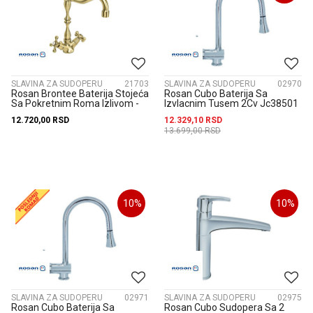
SLAVINA ZA SUDOPERU
21703
SLAVINA ZA SUDOPERU
02970
Rosan Brontee Baterija Stojeća
Rosan Cubo Baterija Sa
Sa Pokretnim Roma Izlivom -
Izvlacnim Tusem 2Cv Jc38501
Duži Nb22102
12.720,00
RSD
12.329,10
RSD
13.699,00
RSD
10
%
10
%
SLAVINA ZA SUDOPERU
02971
SLAVINA ZA SUDOPERU
02975
Rosan Cubo Baterija Sa
Rosan Cubo Sudopera Sa 2