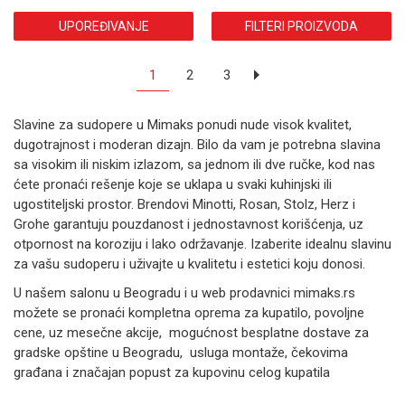
UPOREĐIVANJE
FILTERI PROIZVODA
1
2
3
Slavine za sudopere u Mimaks ponudi nude visok kvalitet,
dugotrajnost i moderan dizajn. Bilo da vam je potrebna slavina
sa visokim ili niskim izlazom, sa jednom ili dve ručke, kod nas
ćete pronaći rešenje koje se uklapa u svaki kuhinjski ili
ugostiteljski prostor. Brendovi Minotti, Rosan, Stolz, Herz i
Grohe garantuju pouzdanost i jednostavnost korišćenja, uz
otpornost na koroziju i lako održavanje. Izaberite idealnu slavinu
za vašu sudoperu i uživajte u kvalitetu i estetici koju donosi.
U našem salonu u Beogradu i u web prodavnici mimaks.rs
možete se pronaći kompletna oprema za kupatilo, povoljne
cene, uz mesečne akcije, mogućnost besplatne dostave za
gradske opštine u Beogradu, usluga montaže, čekovima
građana i značajan popust za kupovinu celog kupatila