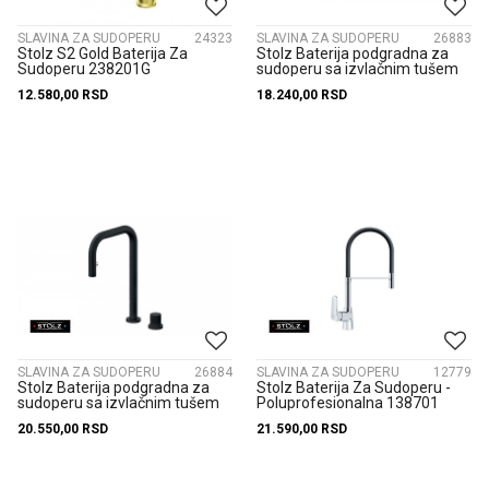
SLAVINA ZA SUDOPERU
24323
SLAVINA ZA SUDOPERU
26883
Stolz S2 Gold Baterija Za
Stolz Baterija podgradna za
Sudoperu 238201G
sudoperu sa izvlačnim tušem
238502
12.580,00
RSD
18.240,00
RSD
SLAVINA ZA SUDOPERU
26884
SLAVINA ZA SUDOPERU
12779
Stolz Baterija podgradna za
Stolz Baterija Za Sudoperu -
sudoperu sa izvlačnim tušem
Poluprofesionalna 138701
238502B
20.550,00
RSD
21.590,00
RSD