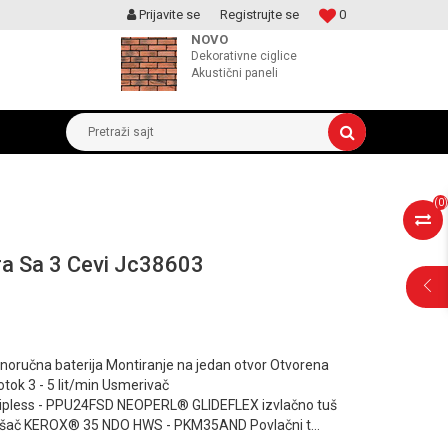
Prijavite se
Registrujte se
0
MOGUCNOST MONTAŽE PROIZVODA
NOVO
Dekorativne ciglice
Akustični paneli
Pretraži sajt
(
0
)
a Sa 3 Cevi Jc38603
POMOĆ PRI
ručna baterija Montiranje na jedan otvor Otvorena
KUPOVINI
otok 3 - 5 lit/min Usmerivač
less - PPU24FSD NEOPERL® GLIDEFLEX izvlačno tuš
ešač KEROX® 35 NDO HWS - PKM35AND Povlačni t
...