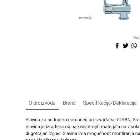
Pode
O proizvodu
Brend
Specifikacija/Deklaracija
Slavina za sudoperu domaćeg proizvođača ROSAN. Sa du
Slavina je izrađena od najkvalitetnijih materjala sa vis
dugotrajan izgled. Slavina ima mogućnost montiranja na