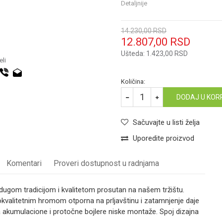
Detaljnije
14.230,00
RSD
12.807,00
RSD
Ušteda:
1.423,00
RSD
li
Količina:
DODAJ U KOR
Sačuvajte u listi želja
Uporedite proizvod
Komentari
Proveri dostupnost u radnjama
gom tradicijom i kvalitetom prosutan na našem tržištu.
okokvalitetnim hromom otporna na prljavštinu i zatamnjenje daje
 akumulacione i protočne bojlere niske montaže. Spoj dizajna