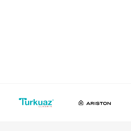
SLAVINA ZA SUDOPERU
Email
Rosan
Stojece sa 3 cevi
Hrom
Srbija
Rosan doo