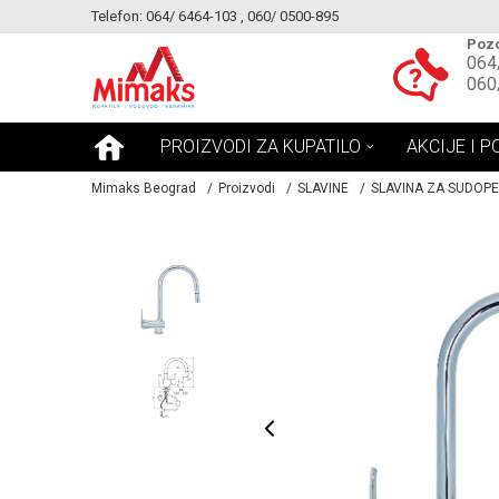
Telefon: 064/ 6464-103 , 060/ 0500-895
KE!
MOGUCNOST MONTAŽE PROIZVODA
Pozo
064
060
PROIZVODI ZA KUPATILO
AKCIJE I P
Mimaks Beograd
Proizvodi
SLAVINE
SLAVINA ZA SUDOP