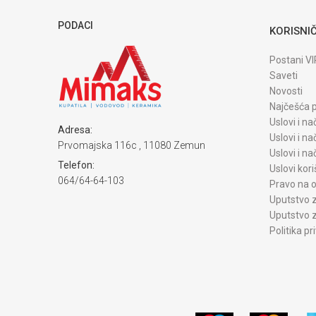
PODACI
KORISNIČ
Postani VI
Saveti
Novosti
Najčešća p
Uslovi i na
Adresa:
Uslovi i na
Prvomajska 116c , 11080 Zemun
Uslovi i n
Telefon:
Uslovi kori
064/64-64-103
Pravo na o
Uputstvo z
Uputstvo z
Politika pr