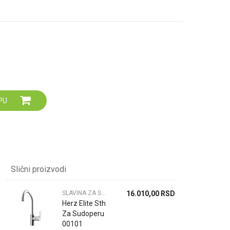
Za više informacija,
pomoć i porudžbine
064 64 64 103
060 0500 895
PU
Slični proizvodi
SLAVINA ZA SUDOPERU
16.010,00
RSD
Herz Elite Sth
Za Sudoperu
00101