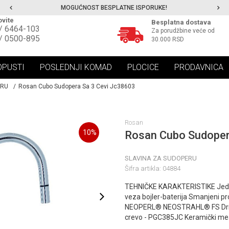
MOGUĆNOST BESPLATNE ISPORUKE!
vite
Besplatna dostava
/ 6464-103
Za porudžbine veće od
/ 0500-895
30.000 RSD
OPUSTI
POSLEDNJI KOMAD
PLOCICE
PRODAVNICA
ERU
Rosan Cubo Sudopera Sa 3 Cevi Jc38603
Rosan
10
%
Rosan Cubo Sudoper
SLAVINA ZA SUDOPERU
Šifra artikla:
04884
TEHNIČKE KARAKTERISTIKE Jedno
veza bojler-baterija Smanjeni pr
NEOPERL® NEOSTRAHL® FS Drip
crevo - PGC385JC Keramički m