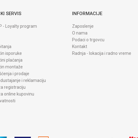
KI SERVIS
INFORMACIJE
P - Loyalty program
Zaposlenje
O nama
Podaci o trgovcu
itanja
Kontakt
čin isporuke
Radnja - lokacija i radno vreme
čini plaćanja
ačin montaže
šćenja i prodaje
dustajanje i reklamaciju
a registraciju
a online kupovinu
ivatnosti