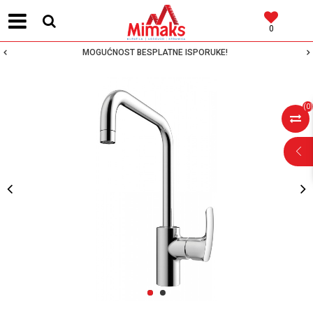
0
MOGUĆNOST BESPLATNE ISPORUKE!
(
0
)
POMOĆ PRI
KUPOVINI
Za više informacija,
pomoć i porudžbine
1
2
064 64 64 103