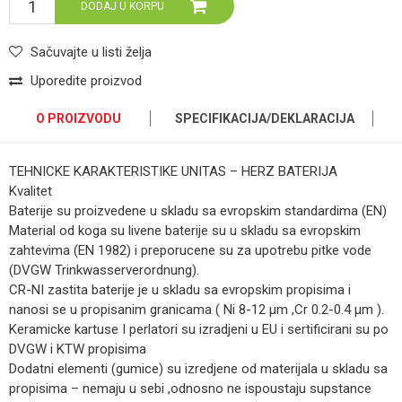
DODAJ U KORPU
Sačuvajte u listi želja
Uporedite proizvod
O PROIZVODU
SPECIFIKACIJA/DEKLARACIJA
TEHNICKE KARAKTERISTIKE UNITAS – HERZ BATERIJA
Kvalitet
Baterije su proizvedene u skladu sa evropskim standardima (EN)
Material od koga su livene baterije su u skladu sa evropskim
zahtevima (EN 1982) i preporucene su za upotrebu pitke vode
(DVGW Trinkwasserverordnung).
CR-NI zastita baterije je u skladu sa evropskim propisima i
nanosi se u propisanim granicama ( Ni 8-12 µm ,Cr 0.2-0.4 µm ).
Keramicke kartuse I perlatori su izradjeni u EU i sertificirani su po
DVGW i KTW propisima
Dodatni elementi (gumice) su izredjene od materijala u skladu sa
propisima – nemaju u sebi ,odnosno ne ispoustaju supstance