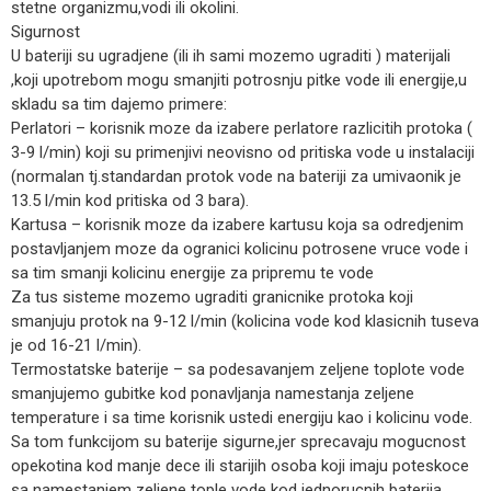
stetne organizmu,vodi ili okolini.
Sigurnost
U bateriji su ugradjene (ili ih sami mozemo ugraditi ) materijali
,koji upotrebom mogu smanjiti potrosnju pitke vode ili energije,u
skladu sa tim dajemo primere:
Perlatori – korisnik moze da izabere perlatore razlicitih protoka (
3-9 l/min) koji su primenjivi neovisno od pritiska vode u instalaciji
(normalan tj.standardan protok vode na bateriji za umivaonik je
13.5 l/min kod pritiska od 3 bara).
Kartusa – korisnik moze da izabere kartusu koja sa odredjenim
postavljanjem moze da ogranici kolicinu potrosene vruce vode i
sa tim smanji kolicinu energije za pripremu te vode
Za tus sisteme mozemo ugraditi granicnike protoka koji
smanjuju protok na 9-12 l/min (kolicina vode kod klasicnih tuseva
je od 16-21 l/min).
Termostatske baterije – sa podesavanjem zeljene toplote vode
smanjujemo gubitke kod ponavljanja namestanja zeljene
temperature i sa time korisnik ustedi energiju kao i kolicinu vode.
Sa tom funkcijom su baterije sigurne,jer sprecavaju mogucnost
opekotina kod manje dece ili starijih osoba koji imaju poteskoce
sa namestanjem zeljene tople vode kod jednorucnih baterija.