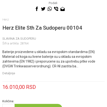
060 0500 895
Podeli
Herz
Herz Elite Sth Za Sudoperu 00104
SLAVINA ZA SUDOPERU
Šifra artikla:
28764
Baterije proizvedene u skladu sa evropskim standardima (EN)
Material od koga su livene baterije su u skladu sa evropskim
zahtevima (EN 1982) i preporucene su za upotrebu pitke vode
(DVGW Trinkwasserverordnung). CR-NI zastita ba
...
Detaljnije
16.010,00
RSD
Količina: