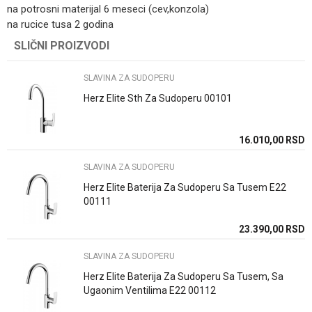
na potrosni materijal 6 meseci (cev,konzola)
na rucice tusa 2 godina
Kategorija
SLAVINA ZA SUDOPERU
SLIČNI PROIZVODI
Ime/Nadimak
Brend
Herz
SLAVINA ZA SUDOPERU
Email
Način ugradnje/Tip
Stojeci/a
Herz Elite Sth Za Sudoperu 00101
Boja
Hrom
16.010,00
RSD
Poruka
Zemlja proizvodnje
Slovenija
SLAVINA ZA SUDOPERU
Herz Elite Baterija Za Sudoperu Sa Tusem E22
00111
23.390,00
RSD
POŠALJI
SLAVINA ZA SUDOPERU
Herz Elite Baterija Za Sudoperu Sa Tusem, Sa
Ugaonim Ventilima E22 00112