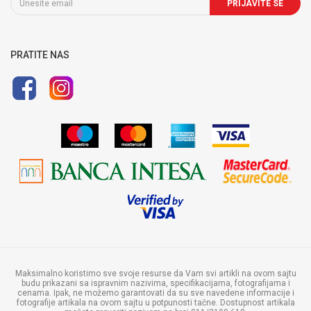
Uslovi korišćenja i prodaje
PRIJAVITE SE
Pravo na odustajanje i reklamaciju
Uputstvo za registraciju
Uputstvo za online kupovinu
PRATITE NAS
Politika privatnosti
Maksimalno koristimo sve svoje resurse da Vam svi artikli na ovom sajtu
budu prikazani sa ispravnim nazivima, specifikacijama, fotografijama i
cenama. Ipak, ne možemo garantovati da su sve navedene informacije i
fotografije artikala na ovom sajtu u potpunosti tačne. Dostupnost artikala