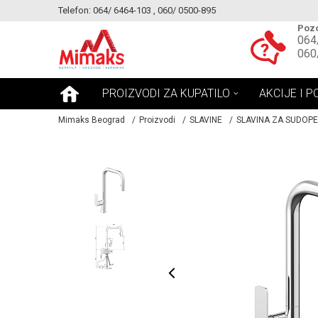
Telefon: 064/ 6464-103 , 060/ 0500-895
KE!
MOGUCNOST MONTAŽE PROIZVODA
Pozo
064
060
PROIZVODI ZA KUPATILO
AKCIJE I P
Mimaks Beograd
Proizvodi
SLAVINE
SLAVINA ZA SUDOP