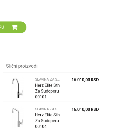
Za više informacija,
pomoć i porudžbine
064 64 64 103
060 0500 895
PU
Slični proizvodi
SLAVINA ZA SUDOPERU
16.010,00
RSD
Herz Elite Sth
Za Sudoperu
00101
SLAVINA ZA SUDOPERU
16.010,00
RSD
Herz Elite Sth
Za Sudoperu
00104