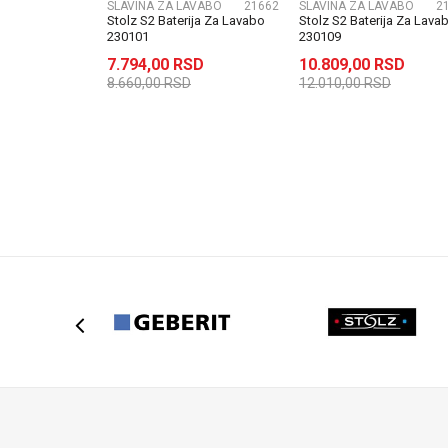
SLAVINA ZA LAVABO
21662
SLAVINA ZA LAVABO
2
POŠALJI
Stolz S2 Baterija Za Lavabo
Stolz S2 Baterija Za Lava
230101
230109
7.794,00
RSD
10.809,00
RSD
8.660,00
RSD
12.010,00
RSD
DODAJ U KORPU
DODAJ U KORPU