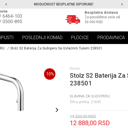
MOGUĆNOST BESPLATNE ISPORUKE!
vite
Besplatna dostava
/ 6464-103
Za porudžbine veće od
/ 0500-895
30.000 RSD
OPUSTI
POSLEDNJI KOMAD
PLOCICE
PRODAVNICA
ERU
Stolz S2 Baterija Za Sudoperu Sa Izvlačnim Tušem 238501
Rosan
10
%
Stolz S2 Baterija Z
238501
SLAVINA ZA SUDOPERU
Šifra artikla:
21695
14.320,00
RSD
12.888,00
RSD