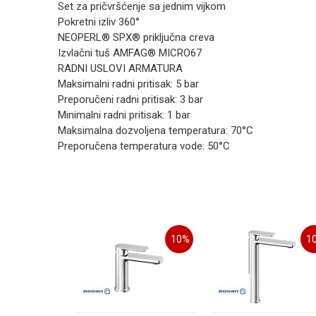
Set za pričvršćenje sa jednim vijkom
Pokretni izliv 360°
NEOPERL® SPX® priključna creva
Izvlačni tuš AMFAG® MICRO67
RADNI USLOVI ARMATURA
Maksimalni radni pritisak: 5 bar
Preporučeni radni pritisak: 3 bar
Minimalni radni pritisak: 1 bar
Maksimalna dozvoljena temperatura: 70°C
Preporučena temperatura vode: 50°C
Kategorija
Ime/Nadimak
Brend
Boja
Poruka
10
%
1
Zemlja proizvodnje
Uvoznik / proizvodjač