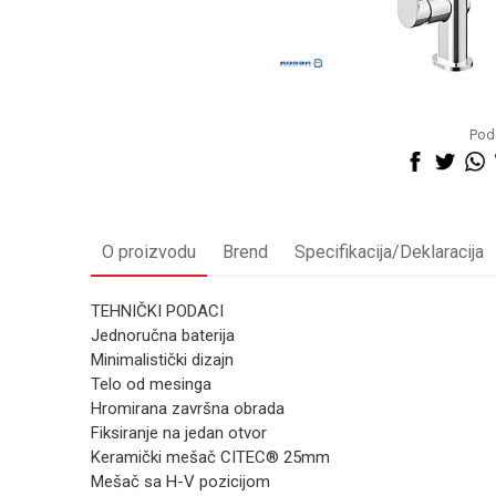
Pode
O proizvodu
Brend
Specifikacija/Deklaracija
TEHNIČKI PODACI
Jednoručna baterija
Minimalistički dizajn
Telo od mesinga
Hromirana završna obrada
Fiksiranje na jedan otvor
Keramički mešač CITEC® 25mm
Mešač sa H-V pozicijom