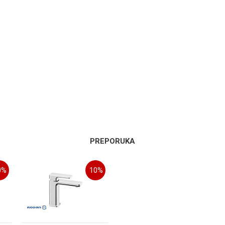
SLAVINA ZA SUDOPERU
Email
Rosan
PREPORUKA
Hrom
0
%
10
%
Srbija
Rosan doo