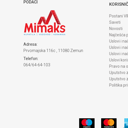
PODACI
KORISNIČ
Postani VI
Saveti
Novosti
Najčešća p
Uslovi i na
Adresa:
Uslovi i na
Prvomajska 116c , 11080 Zemun
Uslovi i n
Telefon:
Uslovi kori
064/64-64-103
Pravo na o
Uputstvo z
Uputstvo z
Politika pr