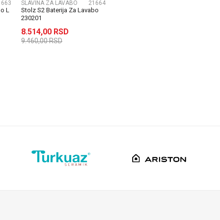
1663
SLAVINA ZA LAVABO
21664
bo L
Stolz S2 Baterija Za Lavabo
230201
8.514,00
RSD
9.460,00
RSD
DODAJ U KORPU