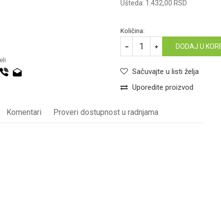
Ušteda:
1.432,00
RSD
Količina:
DODAJ U KOR
li
Sačuvajte u listi želja
Uporedite proizvod
Komentari
Proveri dostupnost u radnjama