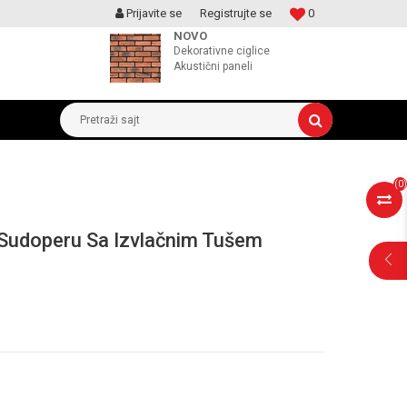
Prijavite se
Registrujte se
0
MOGUCNOST MONTAŽE PROIZVODA
NOVO
Dekorativne ciglice
Akustični paneli
Pretraži sajt
(
0
)
a Sudoperu Sa Izvlačnim Tušem
POMOĆ PRI
KUPOVINI