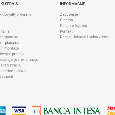
KI SERVIS
INFORMACIJE
P - Loyalty program
Zaposlenje
O nama
Podaci o trgovcu
itanja
Kontakt
čin isporuke
Radnja - lokacija i radno vreme
čini plaćanja
ačin montaže
šćenja i prodaje
dustajanje i reklamaciju
a registraciju
a online kupovinu
ivatnosti