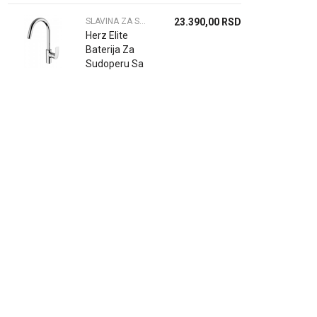
SLAVINA ZA SUDOPERU
23.390,00
RSD
Herz Elite
Baterija Za
Sudoperu Sa
Tusem E22
00111