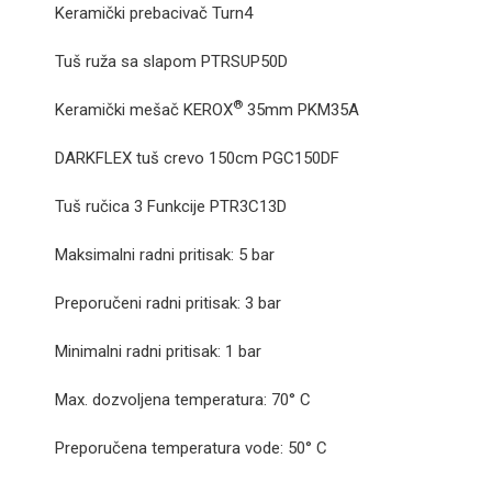
Keramički prebacivač Turn4
Tuš ruža sa slapom PTRSUP50D
®
Keramički mešač KEROX
35mm
PKM35A
DARKFLEX tuš crevo 150cm PGC150DF
Tuš ručica 3 Funkcije PTR3C13D
Maksimalni radni pritisak: 5 bar
Preporučeni radni pritisak: 3 bar
Minimalni radni pritisak: 1 bar
Max. dozvoljena temperatura: 70° C
Preporučena temperatura vode: 50° C