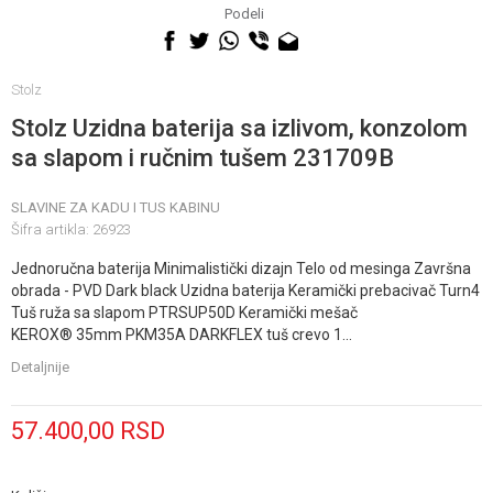
060 0500 895
Podeli
Stolz
Stolz Uzidna baterija sa izlivom, konzolom
sa slapom i ručnim tušem 231709B
SLAVINE ZA KADU I TUS KABINU
Šifra artikla:
26923
Jednoručna baterija Minimalistički dizajn Telo od mesinga Završna
obrada - PVD Dark black Uzidna baterija Keramički prebacivač Turn4
Tuš ruža sa slapom PTRSUP50D Keramički mešač
KEROX® 35mm PKM35A DARKFLEX tuš crevo 1
...
Detaljnije
57.400,00
RSD