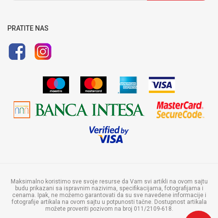
Pravo na odustajanje i reklamaciju
Uputstvo za registraciju
Uputstvo za online kupovinu
PRATITE NAS
Politika privatnosti
Maksimalno koristimo sve svoje resurse da Vam svi artikli na ovom sajtu
budu prikazani sa ispravnim nazivima, specifikacijama, fotografijama i
cenama. Ipak, ne možemo garantovati da su sve navedene informacije i
fotografije artikala na ovom sajtu u potpunosti tačne. Dostupnost artikala
možete proveriti pozivom na broj 011/2109-618.