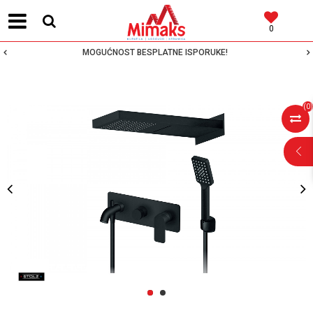
0
MOGUĆNOST BESPLATNE ISPORUKE!
(
0
)
POMOĆ PRI
KUPOVINI
Za više informacija,
pomoć i porudžbine
1
2
064 64 64 103