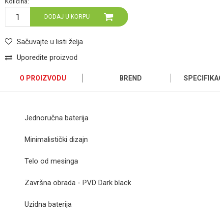
Količina:
DODAJ U KORPU
Sačuvajte u listi želja
Uporedite proizvod
O PROIZVODU
BREND
SPECIFIKA
Jednoručna baterija
Minimalistički dizajn
Telo od mesinga
Završna obrada - PVD Dark black
Uzidna baterija