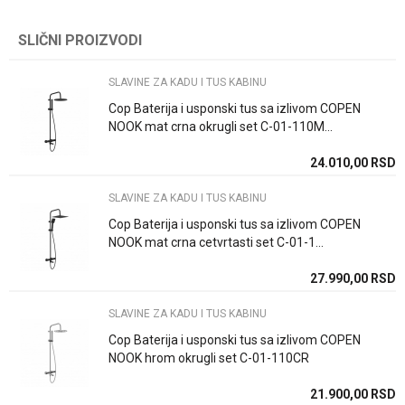
Kategorija
SLAVINE ZA KADU I TUS KABINU
SLIČNI PROIZVODI
Ime/Nadimak
Brend
Stolz
SLAVINE ZA KADU I TUS KABINU
Email
Boja
Hrom
Cop Baterija i usponski tus sa izlivom COPEN
NOOK mat crna okrugli set C-01-110M...
Zemlja proizvodnje
Srbija
24.010,00
RSD
Poruka
SLAVINE ZA KADU I TUS KABINU
Cop Baterija i usponski tus sa izlivom COPEN
NOOK mat crna cetvrtasti set C-01-1...
27.990,00
RSD
POŠALJI
SLAVINE ZA KADU I TUS KABINU
Cop Baterija i usponski tus sa izlivom COPEN
NOOK hrom okrugli set C-01-110CR
21.900,00
RSD