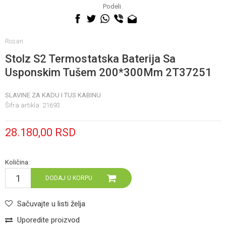
060 0500 895
Podeli
Rosan
Stolz S2 Termostatska Baterija Sa
Usponskim Tušem 200*300Mm 2T37251
SLAVINE ZA KADU I TUS KABINU
Šifra artikla:
21693
28.180,00
RSD
Količina:
DODAJ U KORPU
Sačuvajte u listi želja
Uporedite proizvod