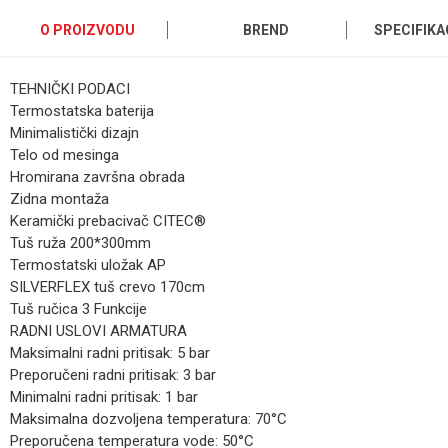
O PROIZVODU
BREND
SPECIFIKA
TEHNIČKI PODACI
Termostatska baterija
Minimalistički dizajn
Telo od mesinga
Hromirana završna obrada
Zidna montaža
Keramički prebacivač CITEC®
Tuš ruža 200*300mm
Termostatski uložak AP
SILVERFLEX tuš crevo 170cm
Tuš ručica 3 Funkcije
RADNI USLOVI ARMATURA
Maksimalni radni pritisak: 5 bar
Preporučeni radni pritisak: 3 bar
Minimalni radni pritisak: 1 bar
Maksimalna dozvoljena temperatura: 70°C
Preporučena temperatura vode: 50°C