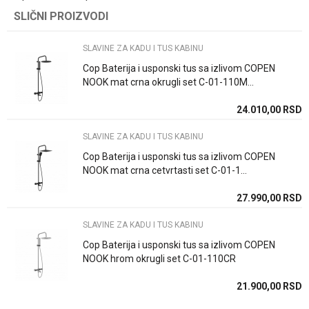
Kategorija
SLAVINE ZA KADU I TUS KABINU
SLIČNI PROIZVODI
Ime/Nadimak
Brend
Rosan
SLAVINE ZA KADU I TUS KABINU
Email
Boja
Hrom
Cop Baterija i usponski tus sa izlivom COPEN
NOOK mat crna okrugli set C-01-110M...
Zemlja proizvodnje
Srbija
24.010,00
RSD
Poruka
Uvoznik / proizvodjač
Rosan doo
SLAVINE ZA KADU I TUS KABINU
Cop Baterija i usponski tus sa izlivom COPEN
NOOK mat crna cetvrtasti set C-01-1...
27.990,00
RSD
POŠALJI
SLAVINE ZA KADU I TUS KABINU
Cop Baterija i usponski tus sa izlivom COPEN
NOOK hrom okrugli set C-01-110CR
21.900,00
RSD