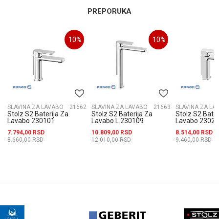
PREPORUKA
10
%
10
%
4
SLAVINA ZA LAVABO
21662
SLAVINA ZA LAVABO
21663
SLAVINA ZA LA
Stolz S2 Baterija Za
Stolz S2 Baterija Za
Stolz S2 Bater
Lavabo 230101
Lavabo L 230109
Lavabo 2302
7.794,00
RSD
10.809,00
RSD
8.514,00
RSD
8.660,00
RSD
12.010,00
RSD
9.460,00
RSD