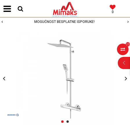
0
MOGUĆNOST BESPLATNE ISPORUKE!
(
0
)
POMOĆ PRI
KUPOVINI
Za više informacija,
pomoć i porudžbine
1
2
064 64 64 103