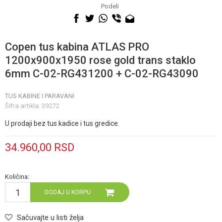
060 0500 895
Podeli
Copen tus kabina ATLAS PRO
1200x900x1950 rose gold trans staklo
6mm C-02-RG431200 + C-02-RG43090
TUS KABINE I PARAVANI
Šifra artikla:
39272
U prodaji bez tus kadice i tus gredice.
34.960,00
RSD
Količina:
DODAJ U KORPU
Sačuvajte u listi želja