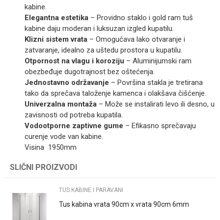
kabine.
Elegantna estetika
– Providno staklo i gold ram tuš
kabine daju moderan i luksuzan izgled kupatilu.
Klizni sistem vrata
– Omogućava lako otvaranje i
zatvaranje, idealno za uštedu prostora u kupatilu.
Otpornost na vlagu i koroziju
– Aluminijumski ram
obezbeđuje dugotrajnost bez oštećenja.
Jednostavno održavanje
– Površina stakla je tretirana
tako da sprečava taloženje kamenca i olakšava čišćenje.
Univerzalna montaža
– Može se instalirati levo ili desno, u
zavisnosti od potreba kupatila.
Vodootporne zaptivne gume
– Efikasno sprečavaju
curenje vode van kabine.
Visina 1950mm
SLIČNI PROIZVODI
Ime/Nadimak
TUS KABINE I PARAVANI
Email
Tus kabina vrata 90cm x vrata 90cm 6mm