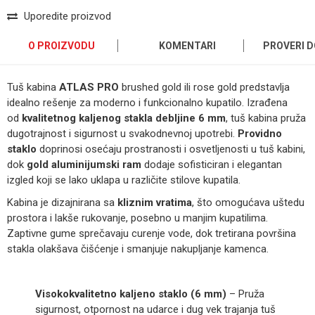
Uporedite proizvod
O PROIZVODU
KOMENTARI
PROVERI 
Tuš kabina
ATLAS PRO
brushed gold ili rose gold predstavlja
idealno rešenje za moderno i funkcionalno kupatilo. Izrađena
od
kvalitetnog kaljenog stakla debljine 6 mm
, tuš kabina pruža
dugotrajnost i sigurnost u svakodnevnoj upotrebi.
Providno
staklo
doprinosi osećaju prostranosti i osvetljenosti u tuš kabini,
dok
gold aluminijumski ram
dodaje sofisticiran i elegantan
izgled koji se lako uklapa u različite stilove kupatila.
Kabina je dizajnirana sa
kliznim vratima
, što omogućava uštedu
prostora i lakše rukovanje, posebno u manjim kupatilima.
Zaptivne gume sprečavaju curenje vode, dok tretirana površina
stakla olakšava čišćenje i smanjuje nakupljanje kamenca.
Visokokvalitetno kaljeno staklo (6 mm)
– Pruža
sigurnost, otpornost na udarce i dug vek trajanja tuš