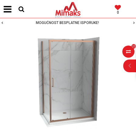
0
MOGUĆNOST BESPLATNE ISPORUKE!
(
0
)
POMOĆ PRI
KUPOVINI
Za više informacija,
pomoć i porudžbine
064 64 64 103