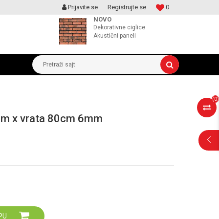
Prijavite se
Registrujte se
0
MOGUCNOST MONTAŽE PROIZVODA
NOVO
Dekorativne ciglice
Akustični paneli
Pretraži sajt
(
0
)
0cm x vrata 80cm 6mm
POMOĆ PRI
KUPOVINI
PU