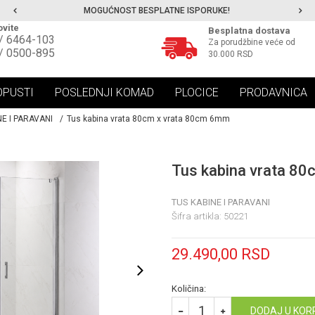
MOGUĆNOST BESPLATNE ISPORUKE!
vite
Besplatna dostava
/ 6464-103
Za porudžbine veće od
/ 0500-895
30.000 RSD
OPUSTI
POSLEDNJI KOMAD
PLOCICE
PRODAVNICA
NE I PARAVANI
Tus kabina vrata 80cm x vrata 80cm 6mm
Tus kabina vrata 8
TUS KABINE I PARAVANI
Šifra artikla:
50221
29.490,00
RSD
Količina:
DODAJ U KOR