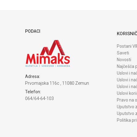
POŠALJI
PODACI
KORISNIČ
Postani VI
Saveti
Novosti
Najčešća p
Uslovi i na
Adresa:
Uslovi i na
Prvomajska 116c , 11080 Zemun
Uslovi i n
Telefon:
Uslovi kori
064/64-64-103
Pravo na o
Uputstvo z
Uputstvo z
Politika pr