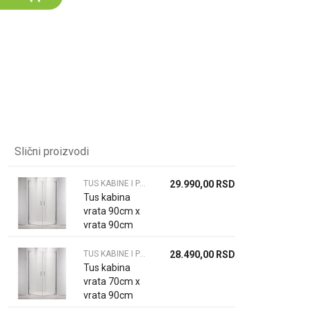
Za više informacija,
pomoć i porudžbine
064 64 64 103
060 0500 895
Slični proizvodi
TUS KABINE I PARAVANI
29.990,00
RSD
Tus kabina
vrata 90cm x
vrata 90cm
6mm
TUS KABINE I PARAVANI
28.490,00
RSD
Tus kabina
vrata 70cm x
vrata 90cm