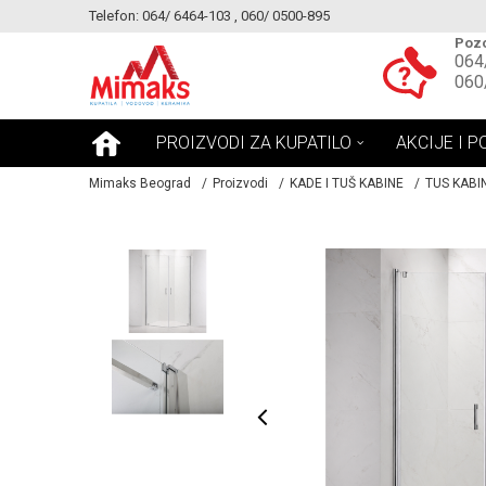
Telefon: 064/ 6464-103 , 060/ 0500-895
KE!
MOGUCNOST MONTAŽE PROIZVODA
Pozo
064
060
PROIZVODI ZA KUPATILO
AKCIJE I P
Mimaks Beograd
Proizvodi
KADE I TUŠ KABINE
TUS KABI