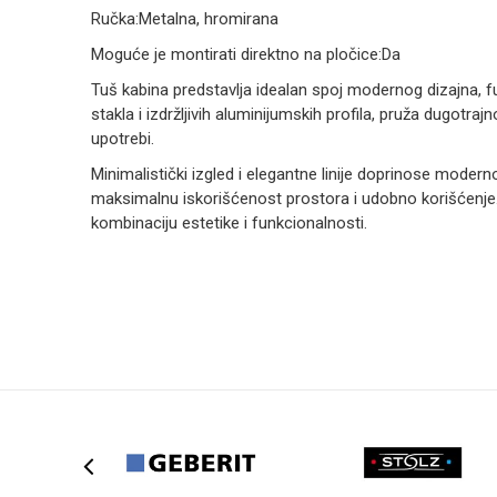
Ručka:Metalna, hromirana
Moguće je montirati direktno na pločice:Da
Tuš kabina predstavlja idealan spoj modernog dizajna, fu
stakla i izdržljivih aluminijumskih profila, pruža dugotr
upotrebi.
Minimalistički izgled i elegantne linije doprinose mode
maksimalnu iskorišćenost prostora i udobno korišćenje.
kombinaciju estetike i funkcionalnosti.
Ime/Nadimak
Poruka