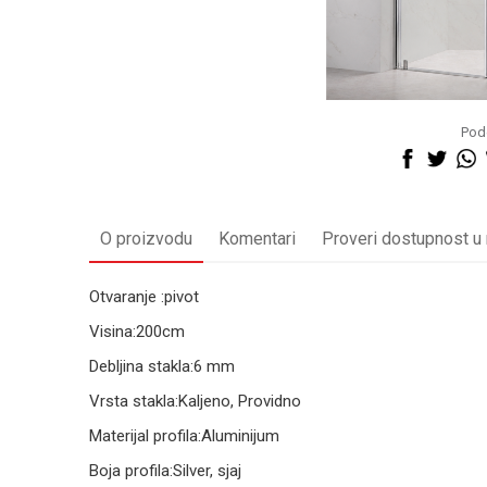
Pode
O proizvodu
Komentari
Proveri dostupnost u
Otvaranje :pivot
Visina:200cm
Debljina stakla:6 mm
Vrsta stakla:Kaljeno, Providno
Materijal profila:Aluminijum
Boja profila:Silver, sjaj