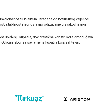
nkcionalnosti i kvaliteta. Izrađena od kvalitetnog kaljenog
ajnost, stabilnost i jednostavno održavanje u svakodnevnoj
rnom uređenju kupatila, dok praktična konstrukcija omogućava
 Odličan izbor za savremena kupatila koja zahtevaju
Email