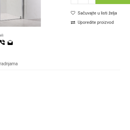
Sačuvajte u listi želja
Uporedite proizvod
li
 radnjama