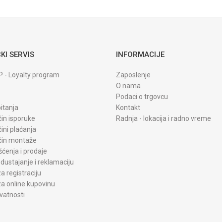
KI SERVIS
INFORMACIJE
P - Loyalty program
Zaposlenje
O nama
Podaci o trgovcu
itanja
Kontakt
čin isporuke
Radnja - lokacija i radno vreme
čini plaćanja
ačin montaže
šćenja i prodaje
dustajanje i reklamaciju
a registraciju
a online kupovinu
ivatnosti