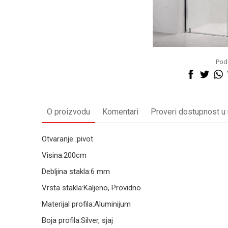
Pode
O proizvodu
Komentari
Proveri dostupnost u
Otvaranje :pivot
Visina:200cm
Debljina stakla:6 mm
Vrsta stakla:Kaljeno, Providno
Materijal profila:Aluminijum
Boja profila:Silver, sjaj