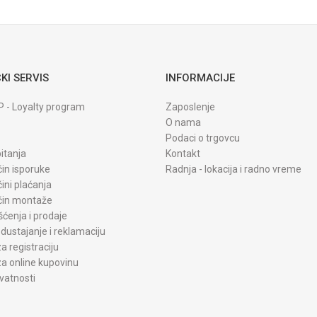
KI SERVIS
INFORMACIJE
P - Loyalty program
Zaposlenje
O nama
Podaci o trgovcu
itanja
Kontakt
čin isporuke
Radnja - lokacija i radno vreme
čini plaćanja
ačin montaže
šćenja i prodaje
dustajanje i reklamaciju
a registraciju
a online kupovinu
ivatnosti