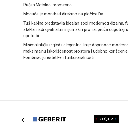
Ručka:Metalna, hromirana
Moguće je montirati direktno na pločice:Da
Tuš kabina predstavlja idealan spoj modernog dizajna, fu
stakla i izdržljivih aluminijumskih profila, pruža dugotr
upotrebi.
Minimalistički izgled i elegantne linije doprinose mode
maksimalnu iskorišćenost prostora i udobno korišćenje.
kombinaciju estetike i funkcionalnosti.
Ime/Nadimak
Poruka