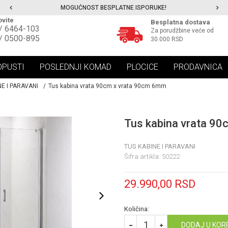
MOGUĆNOST BESPLATNE ISPORUKE!
vite
Besplatna dostava
/ 6464-103
Za porudžbine veće od
/ 0500-895
30.000 RSD
OPUSTI
POSLEDNJI KOMAD
PLOCICE
PRODAVNICA
NE I PARAVANI
Tus kabina vrata 90cm x vrata 90cm 6mm
Tus kabina vrata 9
TUS KABINE I PARAVANI
Šifra artikla:
50222
29.990,00
RSD
Količina:
DODAJ U KOR