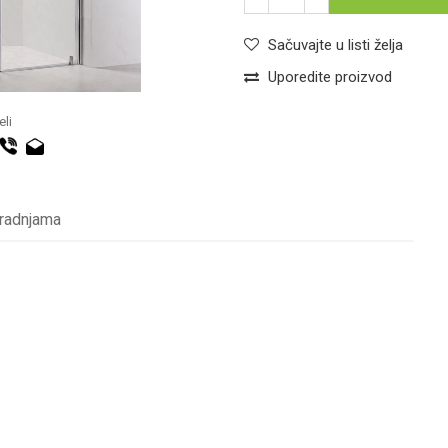
Sačuvajte u listi želja
Uporedite proizvod
li
 radnjama