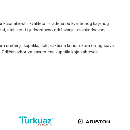
nkcionalnosti i kvaliteta. Izrađena od kvalitetnog kaljenog
ajnost, stabilnost i jednostavno održavanje u svakodnevnoj
rnom uređenju kupatila, dok praktična konstrukcija omogućava
 Odličan izbor za savremena kupatila koja zahtevaju
Email