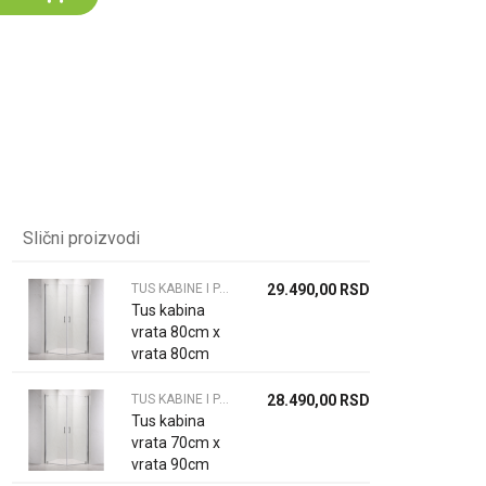
Za više informacija,
pomoć i porudžbine
064 64 64 103
060 0500 895
Slični proizvodi
TUS KABINE I PARAVANI
29.490,00
RSD
Tus kabina
vrata 80cm x
vrata 80cm
6mm
TUS KABINE I PARAVANI
28.490,00
RSD
Tus kabina
vrata 70cm x
vrata 90cm