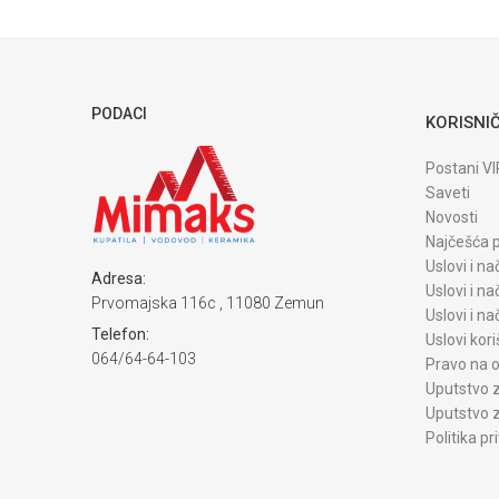
POŠALJI
PODACI
KORISNIČ
Postani VI
Saveti
Novosti
Najčešća p
Uslovi i na
Adresa:
Uslovi i na
Prvomajska 116c , 11080 Zemun
Uslovi i n
Telefon:
Uslovi kori
064/64-64-103
Pravo na o
Uputstvo z
Uputstvo z
Politika pr