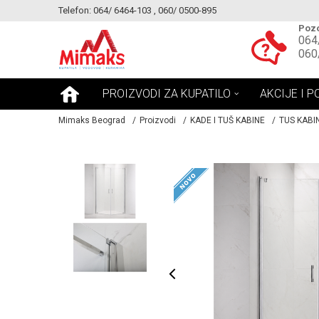
Telefon: 064/ 6464-103 , 060/ 0500-895
KE!
MOGUCNOST MONTAŽE PROIZVODA
Pozo
064
060
PROIZVODI ZA KUPATILO
AKCIJE I P
Mimaks Beograd
Proizvodi
KADE I TUŠ KABINE
TUS KABI