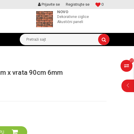
Prijavite se
Registrujte se
0
MOGUCNOST MONTAŽE PROIZVODA
NOVO
Dekorativne ciglice
Akustični paneli
Pretraži sajt
(
0
)
0cm x vrata 90cm 6mm
POMOĆ PRI
KUPOVINI
PU