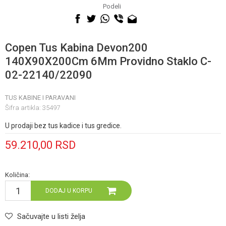
060 0500 895
Podeli
Copen Tus Kabina Devon200
140X90X200Cm 6Mm Providno Staklo C-
02-22140/22090
TUS KABINE I PARAVANI
Šifra artikla:
35497
U prodaji bez tus kadice i tus gredice.
59.210,00
RSD
Količina:
DODAJ U KORPU
Sačuvajte u listi želja