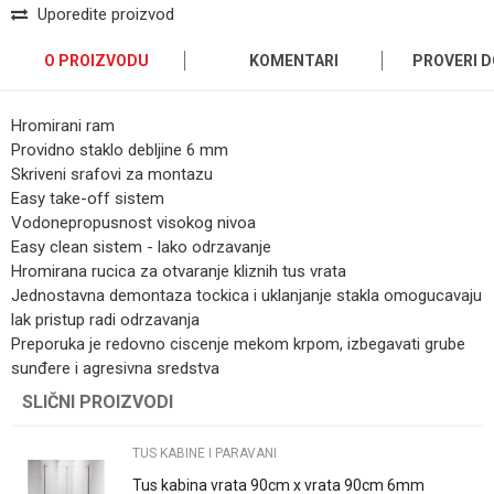
Uporedite proizvod
O PROIZVODU
KOMENTARI
PROVERI 
Hromirani ram
Providno staklo debljine 6 mm
Skriveni srafovi za montazu
Easy take-off sistem
Vodonepropusnost visokog nivoa
Easy clean sistem - lako odrzavanje
Hromirana rucica za otvaranje kliznih tus vrata
Jednostavna demontaza tockica i uklanjanje stakla omogucavaju
lak pristup radi odrzavanja
Preporuka je redovno ciscenje mekom krpom, izbegavati grube
sunđere i agresivna sredstva
SLIČNI PROIZVODI
Ime/Nadimak
TUS KABINE I PARAVANI
Email
Tus kabina vrata 90cm x vrata 90cm 6mm