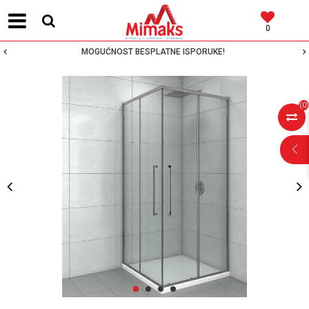
0
MOGUĆNOST BESPLATNE ISPORUKE!
(
0
)
POMOĆ PRI
KUPOVINI
Za više informacija,
pomoć i porudžbine
1
2
3
4
064 64 64 103