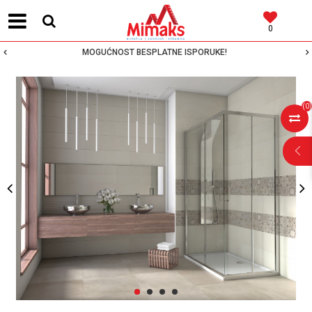
0
MOGUĆNOST BESPLATNE ISPORUKE!
(
0
)
POMOĆ PRI
KUPOVINI
Za više informacija,
pomoć i porudžbine
1
2
3
4
064 64 64 103