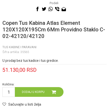
060 0500 895
Podeli
Copen Tus Kabina Atlas Element
120X120X195Cm 6Mm Providno Staklo C-
02-42120/42120
TUS KABINE I PARAVANI
Šifra artikla:
35565
U prodaji bez tus kadice i tus gredice.
51.130,00
RSD
Količina:
DODAJ U KORPU
Sačuvajte u listi želja