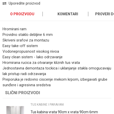
Uporedite proizvod
O PROIZVODU
KOMENTARI
PROVERI 
Hromirani ram
Providno staklo debljine 6 mm
Skriveni srafovi za montazu
Easy take-off sistem
Vodonepropusnost visokog nivoa
Easy clean sistem - lako odrzavanje
Hromirana rucica za otvaranje kliznih tus vrata
Jednostavna demontaza tockica i uklanjanje stakla omogucavaju
lak pristup radi odrzavanja
Preporuka je redovno ciscenje mekom krpom, izbegavati grube
sunđere i agresivna sredstva
SLIČNI PROIZVODI
Ime/Nadimak
TUS KABINE I PARAVANI
Email
Tus kabina vrata 90cm x vrata 90cm 6mm