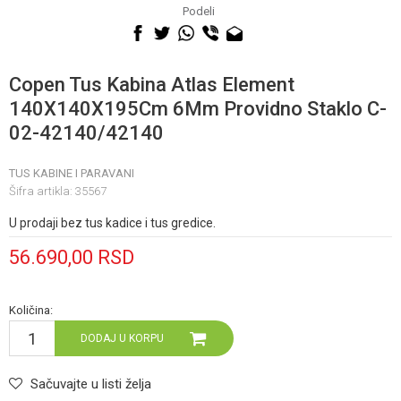
060 0500 895
Podeli
Copen Tus Kabina Atlas Element
140X140X195Cm 6Mm Providno Staklo C-
02-42140/42140
TUS KABINE I PARAVANI
Šifra artikla:
35567
U prodaji bez tus kadice i tus gredice.
56.690,00
RSD
Količina:
DODAJ U KORPU
Sačuvajte u listi želja