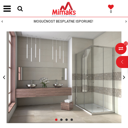
0
MOGUĆNOST BESPLATNE ISPORUKE!
(
0
)
POMOĆ PRI
KUPOVINI
Za više informacija,
pomoć i porudžbine
1
2
3
4
064 64 64 103