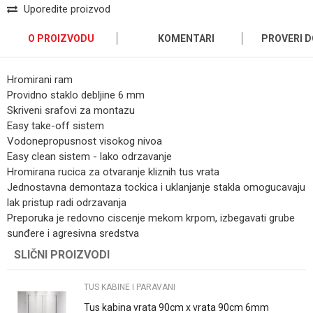
Uporedite proizvod
O PROIZVODU
KOMENTARI
PROVERI 
Hromirani ram
Providno staklo debljine 6 mm
Skriveni srafovi za montazu
Easy take-off sistem
Vodonepropusnost visokog nivoa
Easy clean sistem - lako odrzavanje
Hromirana rucica za otvaranje kliznih tus vrata
Jednostavna demontaza tockica i uklanjanje stakla omogucavaju
lak pristup radi odrzavanja
Preporuka je redovno ciscenje mekom krpom, izbegavati grube
sunđere i agresivna sredstva
SLIČNI PROIZVODI
Ime/Nadimak
TUS KABINE I PARAVANI
Email
Tus kabina vrata 90cm x vrata 90cm 6mm