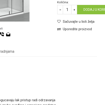
Količina:
DODAJ U KOR
Sačuvajte u listi želja
li
Uporedite proizvod
 radnjama
ucavaju lak pristup radi odrzavanja