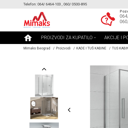
Telefon: 064/ 6464-103 , 060/ 0500-895
KE!
MOGUCNOST MONTAŽE PROIZVODA
Pozo
064
060
PROIZVODI ZA KUPATILO
AKCIJE I P
Mimaks Beograd
Proizvodi
KADE I TUŠ KABINE
TUS KABI