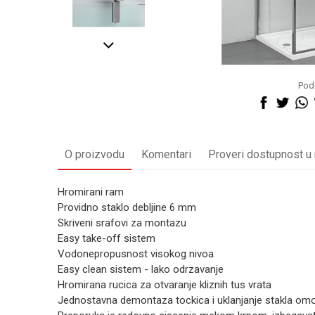
Pode
O proizvodu
Komentari
Proveri dostupnost u
Hromirani ram
Providno staklo debljine 6 mm
Skriveni srafovi za montazu
Easy take-off sistem
Vodonepropusnost visokog nivoa
Easy clean sistem - lako odrzavanje
Hromirana rucica za otvaranje kliznih tus vrata
Jednostavna demontaza tockica i uklanjanje stakla omog