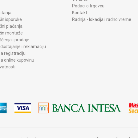
Podaci o trgovcu
itanja
Kontakt
čin isporuke
Radnja - lokacija i radno vreme
čini plaćanja
ačin montaže
šćenja i prodaje
dustajanje i reklamaciju
a registraciju
a online kupovinu
ivatnosti