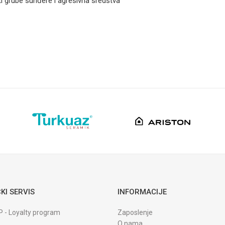
 grube sunđere i agresivna sredstva
Email
KI SERVIS
INFORMACIJE
P - Loyalty program
Zaposlenje
O nama