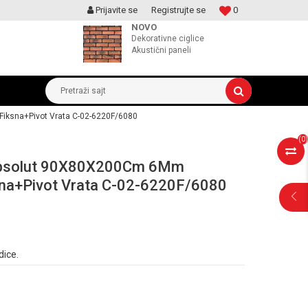
Prijavite se
Registrujte se
0
MOGUCNOST MONTAŽE PROIZVODA
NOVO
Dekorativne ciglice
Akustični paneli
Pretraži sajt
iksna+Pivot Vrata C-02-6220F/6080
(
0
)
Absolut 90X80X200Cm 6Mm
sna+Pivot Vrata C-02-6220F/6080
POMOĆ PRI
dice.
KUPOVINI