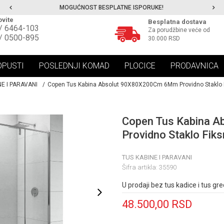
MOGUĆNOST BESPLATNE ISPORUKE!
vite
Besplatna dostava
/ 6464-103
Za porudžbine veće od
/ 0500-895
30.000 RSD
OPUSTI
POSLEDNJI KOMAD
PLOCICE
PRODAVNICA
NE I PARAVANI
Copen Tus Kabina Absolut 90X80X200Cm 6Mm Providno Staklo F
Copen Tus Kabina 
Providno Staklo Fik
TUS KABINE I PARAVANI
Šifra artikla:
35590
U prodaji bez tus kadice i tus gre
48.500,00
RSD