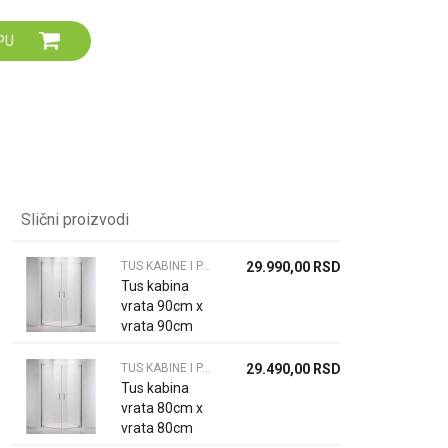
Za više informacija,
pomoć i porudžbine
PU
064 64 64 103
060 0500 895
Slični proizvodi
TUS KABINE I PARAVANI
29.990,00
RSD
Tus kabina
vrata 90cm x
vrata 90cm
6mm
TUS KABINE I PARAVANI
29.490,00
RSD
Tus kabina
vrata 80cm x
vrata 80cm