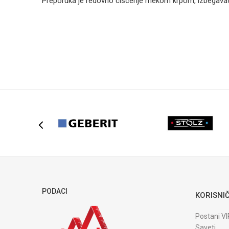
Preporuka je redovno ciscenje mekom krpom, izbegavati
Ime/Nadimak
Poruka
POŠALJI
PODACI
KORISNIČ
Postani VI
Saveti