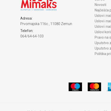
Novosti
Najčešća p
Uslovi i na
Adresa:
Uslovi i na
Prvomajska 116c , 11080 Zemun
Uslovi i n
Telefon:
Uslovi kori
064/64-64-103
Pravo na o
Uputstvo z
Uputstvo z
Politika pr