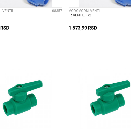
 VENTIL
08357
VODOVODNI VENTIL
IR VENTIL 1/2
9
RSD
1.573,99
RSD
DODAJ U KORPU
DODAJ U KORP
UPOREDI
UPOREDI