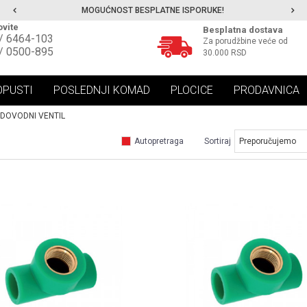
MOGUĆNOST BESPLATNE ISPORUKE!
vite
Besplatna dostava
/ 6464-103
Za porudžbine veće od
/ 0500-895
30.000 RSD
OPUSTI
POSLEDNJI KOMAD
PLOCICE
PRODAVNICA
DOVODNI VENTIL
Autopretraga
Sortiraj
UPOREDI
UPOREDI