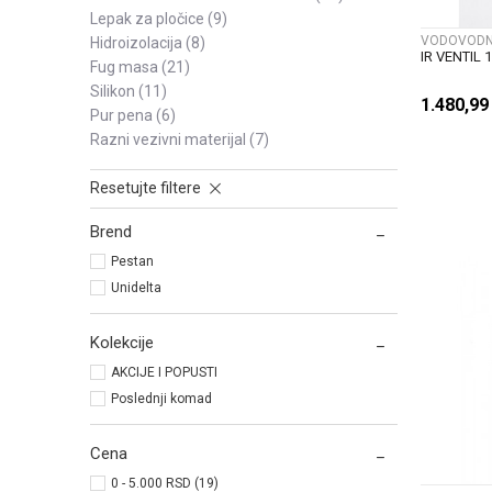
lepak za pločice
(9)
VODOVODNI
hidroizolacija
(8)
IR VENTIL 1
fug masa
(21)
silikon
(11)
1.480,9
pur pena
(6)
razni vezivni materijal
(7)
Resetujte filtere
Brend
Pestan
Unidelta
Kolekcije
AKCIJE I POPUSTI
Poslednji komad
Cena
0 - 5.000 RSD (19)