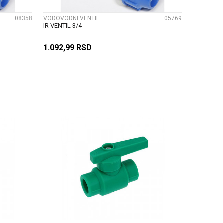
08358
VODOVODNI VENTIL
05769
IR VENTIL 3/4
1.092,99
RSD
U
DODAJ U KORPU
UPOREDI