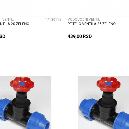
 VENTIL
17130115
VODOVODNI VENTIL
ENTILA 20 ZELENO
PE TELO VENTILA 25 ZELENO
SD
439,00
RSD
DODAJ U KORPU
DODAJ U KORP
UPOREDI
UPOREDI