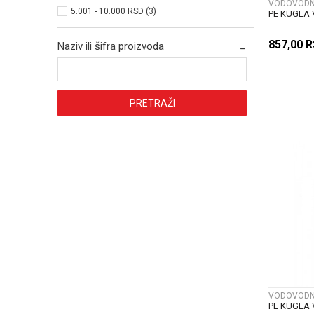
VODOVODNI
5.001 - 10.000 RSD (3)
PE KUGLA 
857,00
R
Naziv ili šifra proizvoda
PRETRAŽI
VODOVODNI
PE KUGLA 