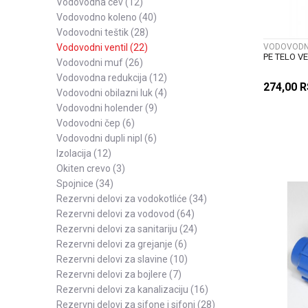
vodovodna cev
(12)
vodovodno koleno
(40)
vodovodni teštik
(28)
vodovodni ventil
(22)
VODOVODNI
PE TELO V
vodovodni muf
(26)
vodovodna redukcija
(12)
274,00
R
vodovodni obilazni luk
(4)
vodovodni holender
(9)
vodovodni čep
(6)
vodovodni dupli nipl
(6)
izolacija
(12)
okiten crevo
(3)
spojnice
(34)
rezervni delovi za vodokotliće
(34)
rezervni delovi za vodovod
(64)
rezervni delovi za sanitariju
(24)
rezervni delovi za grejanje
(6)
rezervni delovi za slavine
(10)
rezervni delovi za bojlere
(7)
rezervni delovi za kanalizaciju
(16)
rezervni delovi za sifone i sifoni
(28)