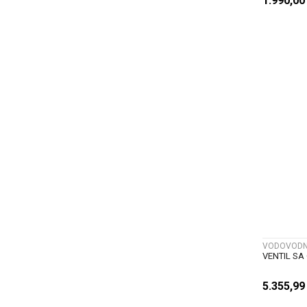
1.990,0
VODOVODNI
VENTIL SA
5.355,9