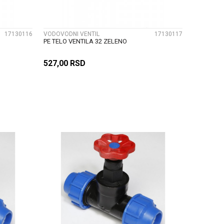
17130116
VODOVODNI VENTIL
17130117
PE TELO VENTILA 32 ZELENO
527,00
RSD
U
DODAJ U KORPU
UPOREDI