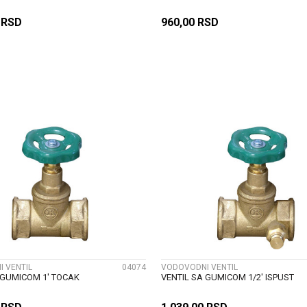
0
RSD
960,00
RSD
DODAJ U KORPU
DODAJ U KORP
UPOREDI
UPOREDI
 VENTIL
04074
VODOVODNI VENTIL
 GUMICOM 1' TOCAK
VENTIL SA GUMICOM 1/2' ISPUST