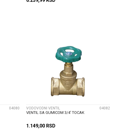
6.239,99
RSD
U
DODAJ U KORPU
UPOREDI
04080
VODOVODNI VENTIL
04082
VENTIL SA GUMICOM 3/4' TOCAK
1.149,00
RSD