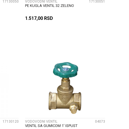
17130050
VODOVODNI VENTIL
17130051
PE KUGLA VENTIL 32 ZELENO
1.517,00
RSD
U
DODAJ U KORPU
UPOREDI
17130120
VODOVODNI VENTIL
04073
VENTIL SA GUMICOM 1' ISPUST