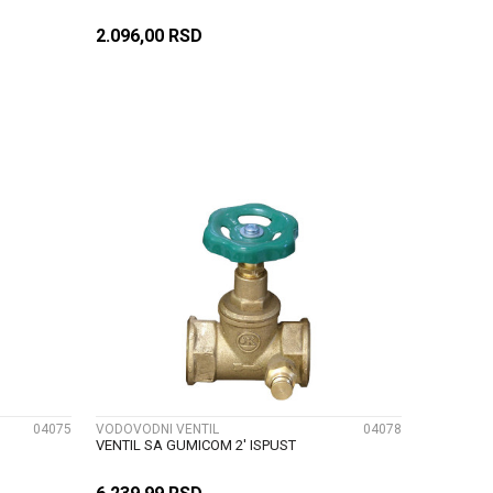
2.096,00
RSD
U
DODAJ U KORPU
UPOREDI
04075
VODOVODNI VENTIL
04078
VENTIL SA GUMICOM 2' ISPUST