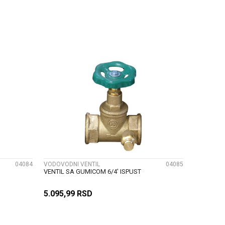
U
DODAJ U KORPU
UPOREDI
04084
VODOVODNI VENTIL
04085
VENTIL SA GUMICOM 6/4' ISPUST
5.095,99
RSD