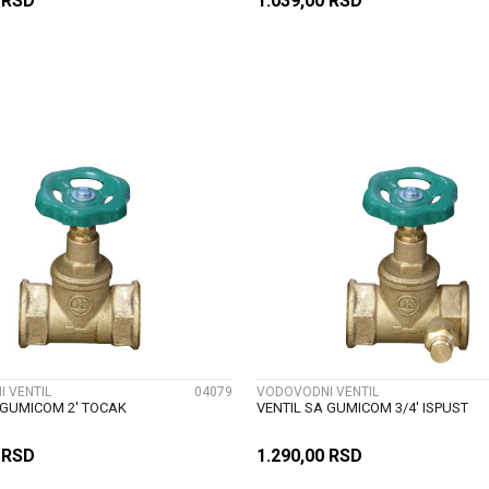
0
RSD
1.039,00
RSD
DODAJ U KORPU
DODAJ U KORP
UPOREDI
UPOREDI
 VENTIL
04079
VODOVODNI VENTIL
 GUMICOM 2' TOCAK
VENTIL SA GUMICOM 3/4' ISPUST
9
RSD
1.290,00
RSD