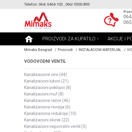
Telefon: 064/ 6464-103 , 060/ 0500-895
KE!
MOGUCNOST MONTAŽE PROIZVODA
Pozo
064
060
PROIZVODI ZA KUPATILO
AKCIJE I P
Mimaks Beograd
Proizvodi
INSTALACIONI MATERIJAL
VO
VODOVODNI VENTIL
kanalizacione cevi
(44)
kanalizacioni lukovi
(21)
kanalizacioni poklopci
(8)
kanalizacioni muf
(8)
kanalizacione račve
(46)
kanalizaciona revizija
(6)
kanalizaciona redukcija
(10)
kanalizacioni slivnik
(22)
kanalizacioni nepovratni ventil
(5)