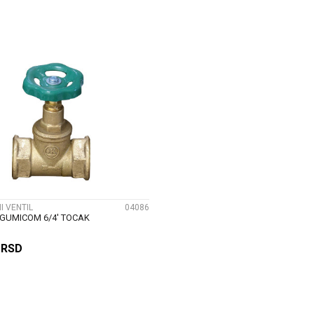
DODAJ U KORPU
DODAJ U KORP
UPOREDI
 VENTIL
04086
 GUMICOM 6/4' TOCAK
9
RSD