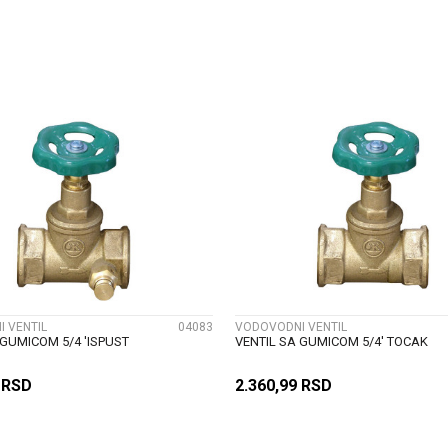
DODAJ U KORPU
DODAJ U KORP
UPOREDI
UPOREDI
 VENTIL
04083
VODOVODNI VENTIL
 GUMICOM 5/4 'ISPUST
VENTIL SA GUMICOM 5/4' TOCAK
9
RSD
2.360,99
RSD