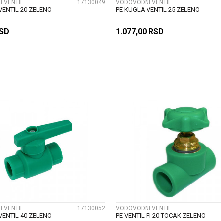
 VENTIL
17130049
VODOVODNI VENTIL
VENTIL 20 ZELENO
PE KUGLA VENTIL 25 ZELENO
SD
1.077,00
RSD
DODAJ U KORPU
DODAJ U KORP
UPOREDI
UPOREDI
 VENTIL
17130052
VODOVODNI VENTIL
VENTIL 40 ZELENO
PE VENTIL FI 20 TOCAK ZELENO