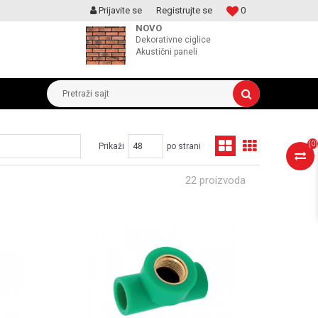
Prijavite se
Registrujte se
0
MOGUCNOST MONTAŽE PROIZVODA
NOVO
Dekorativne ciglice
Akustični paneli
Pretraži sajt
(
0
)
Prikaži
po strani
22 proizvoda
UPOREDI