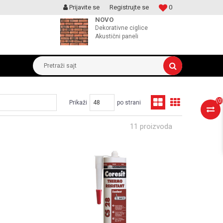
Prijavite se
Registrujte se
0
MOGUCNOST MONTAŽE PROIZVODA
NOVO
Dekorativne ciglice
Akustični paneli
Pretraži sajt
(
0
)
Prikaži
po strani
11 proizvoda
UPOREDI