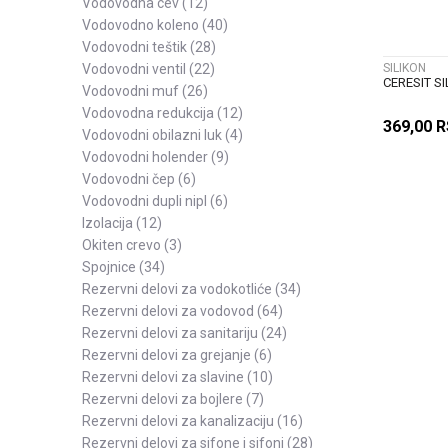
vodovodna cev
(12)
vodovodno koleno
(40)
vodovodni teštik
(28)
vodovodni ventil
(22)
SILIKON
CERESIT SI
vodovodni muf
(26)
vodovodna redukcija
(12)
369,00
R
vodovodni obilazni luk
(4)
vodovodni holender
(9)
vodovodni čep
(6)
vodovodni dupli nipl
(6)
izolacija
(12)
okiten crevo
(3)
spojnice
(34)
rezervni delovi za vodokotliće
(34)
rezervni delovi za vodovod
(64)
rezervni delovi za sanitariju
(24)
rezervni delovi za grejanje
(6)
rezervni delovi za slavine
(10)
rezervni delovi za bojlere
(7)
rezervni delovi za kanalizaciju
(16)
rezervni delovi za sifone i sifoni
(28)