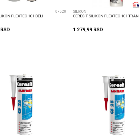
07520
SILIKON
LIKON FLEXTEC 101 BELI
CERESIT SILIKON FLEXTEC 101 TRA
0
RSD
1.279,99
RSD
DODAJ U KORPU
DODAJ U KORP
UPOREDI
UPOREDI