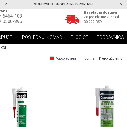
MOGUĆNOST BESPLATNE ISPORUKE!
vite
Besplatna dostava
/ 6464-103
Za porudžbine veće od
/ 0500-895
30.000 RSD
OPUSTI
POSLEDNJI KOMAD
PLOCICE
PRODAVNICA
LIKON
Autopretraga
Sortiraj
UPOREDI
UPOREDI