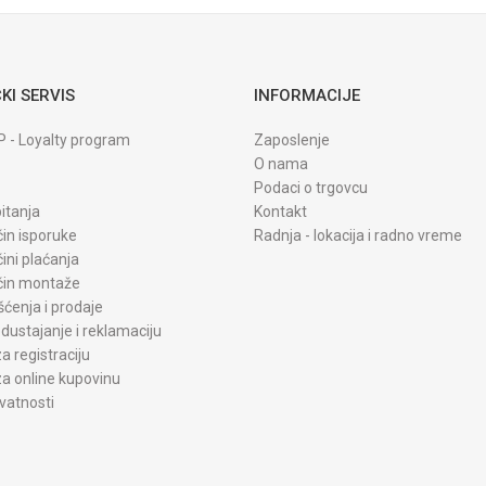
KI SERVIS
INFORMACIJE
P - Loyalty program
Zaposlenje
O nama
Podaci o trgovcu
itanja
Kontakt
čin isporuke
Radnja - lokacija i radno vreme
čini plaćanja
ačin montaže
šćenja i prodaje
dustajanje i reklamaciju
a registraciju
a online kupovinu
ivatnosti