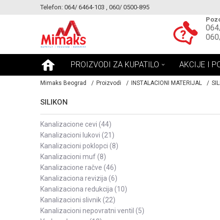
Telefon: 064/ 6464-103 , 060/ 0500-895
KE!
MOGUCNOST MONTAŽE PROIZVODA
Pozo
064
060
PROIZVODI ZA KUPATILO
AKCIJE I P
Mimaks Beograd
Proizvodi
INSTALACIONI MATERIJAL
SI
SILIKON
kanalizacione cevi
(44)
kanalizacioni lukovi
(21)
kanalizacioni poklopci
(8)
kanalizacioni muf
(8)
kanalizacione račve
(46)
kanalizaciona revizija
(6)
kanalizaciona redukcija
(10)
kanalizacioni slivnik
(22)
kanalizacioni nepovratni ventil
(5)