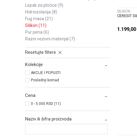
lepak za pločice
(9)
SILIKON
hidroizolacija
(8)
CERESIT SI
fug masa
(21)
silikon
(11)
1.199,0
pur pena
(6)
razni vezivni materijal
(7)
Resetujte filtere
Kolekcije
AKCIJE I POPUSTI
Poslednji komad
Cena
0 - 5.000 RSD (11)
Naziv ili šifra proizvoda