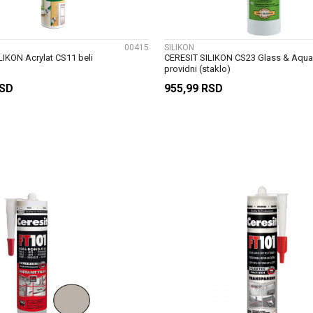
00415
SILIKON
LIKON Acrylat CS11 beli
CERESIT SILIKON CS23 Glass & Aqua
providni (staklo)
SD
955,99
RSD
DODAJ U KORPU
DODAJ U KORP
UPOREDI
UPOREDI