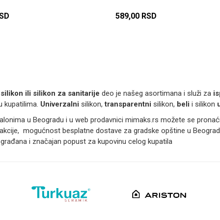
SD
589,00
RSD
DODAJ U KORPU
DODAJ U KORP
silikon ili silikon za sanitarije
deo je našeg asortimana i služi za
is
 u kupatilima.
Univerzalni
silikon,
transparentni
silikon,
beli
i silikon
u
alonima u Beogradu i u web prodavnici mimaks.rs možete se pronaći
kcije, mogućnost besplatne dostave za gradske opštine u Beogradu
građana i značajan popust za kupovinu celog kupatila