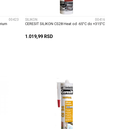
00423
SILIKON
00416
rium
CERESIT SILIKON CS28 Heat od -65°C do +315°C
1.019,99
RSD
U
DODAJ U KORPU
UPOREDI