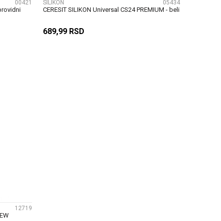
00421
SILIKON
05434
rovidni
CERESIT SILIKON Universal CS24 PREMIUM - beli
689,99
RSD
U
DODAJ U KORPU
12719
NEW