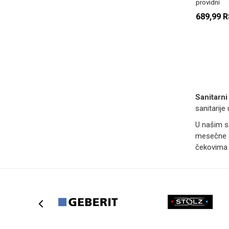
providni
689,99
R
Sanitarni 
sanitarije
U našim s
mesečne a
čekovima 