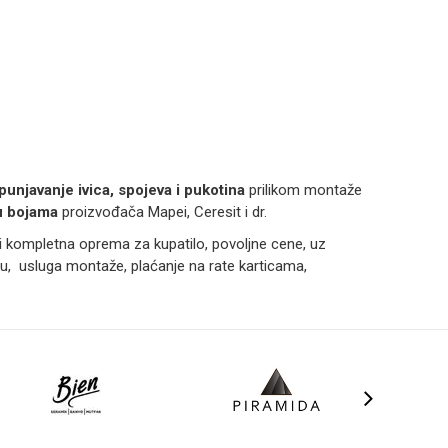
U
punjavanje ivica, spojeva i pukotina
prilikom montaže
 bojama
proizvođača Mapei, Ceresit i dr.
 kompletna oprema za kupatilo, povoljne cene, uz
, usluga montaže, plaćanje na rate karticama,