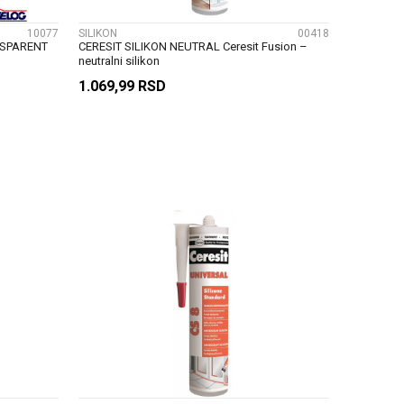
10077
SILIKON
00418
NSPARENT
CERESIT SILIKON NEUTRAL Ceresit Fusion –
neutralni silikon
1.069,99
RSD
U
DODAJ U KORPU
UPOREDI