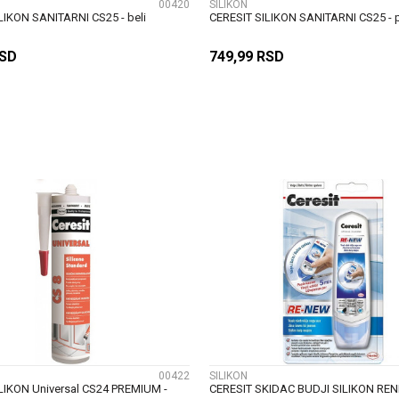
00420
SILIKON
LIKON SANITARNI CS25 - beli
CERESIT SILIKON SANITARNI CS25 - p
SD
749,99
RSD
DODAJ U KORPU
DODAJ U KORP
UPOREDI
UPOREDI
00422
SILIKON
LIKON Universal CS24 PREMIUM -
CERESIT SKIDAC BUDJI SILIKON RE