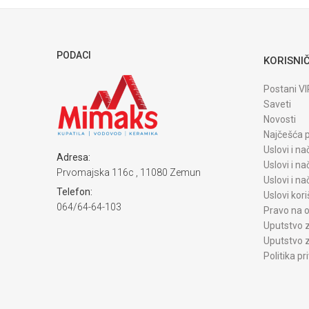
PODACI
KORISNIČ
Postani VI
Saveti
Novosti
Najčešća p
Uslovi i na
Adresa:
Uslovi i na
Prvomajska 116c , 11080 Zemun
Uslovi i n
Telefon:
Uslovi kori
064/64-64-103
Pravo na o
Uputstvo z
Uputstvo z
Politika pr