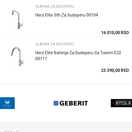
SLAVINA ZA SUDOPERU
Uvoznik / proizvodjač
Rosan doo
Herz Elite Sth Za Sudoperu 00104
16.010,00
RSD
POŠALJI
SLAVINA ZA SUDOPERU
Herz Elite Baterija Za Sudoperu Sa Tusem E22
00111
23.390,00
RSD