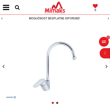
0
MOGUĆNOST BESPLATNE ISPORUKE!
(
0
)
POMOĆ PRI
KUPOVINI
Za više informacija,
pomoć i porudžbine
1
2
064 64 64 103