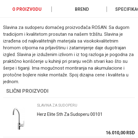
O PROIZVODU
BREND
SPECIFIKA
Slavina za sudoperu domaćeg proizvođača ROSAN. Sa dugom
tradicijom i kvalitetom prosutan na našem tržištu. Slavina je
izrađena od najkvalitetnijih materjala sa visokokvalitetnim
hromom otporna na prljavštinu i zatamnjenje daje dugotrajan
izgled. Slavina je izduženim izlivom i iz tog razloga je pogodna za
praktično korišćenje u kuhinji pri pranju većih stvari kao što su
šerpe i tiganji. Ima mogućnost montiranja na akumulacione i
protočne bojlere niske montaže. Spoj dizajna cene i kvaliteta u
jednom.
Kategorija
SLAVINA ZA SUDOPERU
SLIČNI PROIZVODI
Ime/Nadimak
Brend
Rosan
SLAVINA ZA SUDOPERU
Email
Način ugradnje/Tip
Stojece sa 3 cevi
Herz Elite Sth Za Sudoperu 00101
Boja
Hrom
16.010,00
RSD
Poruka
Zemlja proizvodnje
Srbija