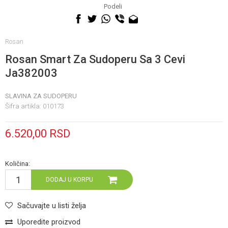
060 0500 895
Podeli
Rosan
Rosan Smart Za Sudoperu Sa 3 Cevi
Ja382003
SLAVINA ZA SUDOPERU
Šifra artikla:
010173
6.520,00
RSD
Količina:
DODAJ U KORPU
Sačuvajte u listi želja
Uporedite proizvod