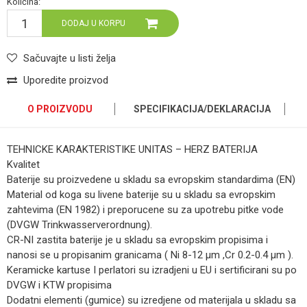
Količina:
DODAJ U KORPU
Sačuvajte u listi želja
Uporedite proizvod
O PROIZVODU
SPECIFIKACIJA/DEKLARACIJA
TEHNICKE KARAKTERISTIKE UNITAS – HERZ BATERIJA
Kvalitet
Baterije su proizvedene u skladu sa evropskim standardima (EN)
Material od koga su livene baterije su u skladu sa evropskim
zahtevima (EN 1982) i preporucene su za upotrebu pitke vode
(DVGW Trinkwasserverordnung).
CR-NI zastita baterije je u skladu sa evropskim propisima i
nanosi se u propisanim granicama ( Ni 8-12 µm ,Cr 0.2-0.4 µm ).
Keramicke kartuse I perlatori su izradjeni u EU i sertificirani su po
DVGW i KTW propisima
Dodatni elementi (gumice) su izredjene od materijala u skladu sa