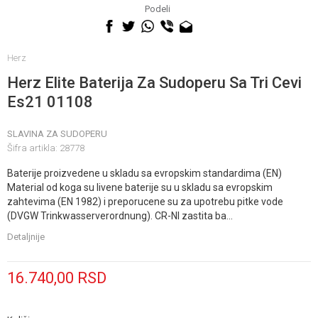
060 0500 895
Podeli
Herz
Herz Elite Baterija Za Sudoperu Sa Tri Cevi
Es21 01108
SLAVINA ZA SUDOPERU
Šifra artikla:
28778
Baterije proizvedene u skladu sa evropskim standardima (EN)
Material od koga su livene baterije su u skladu sa evropskim
zahtevima (EN 1982) i preporucene su za upotrebu pitke vode
(DVGW Trinkwasserverordnung). CR-NI zastita ba
...
Detaljnije
16.740,00
RSD