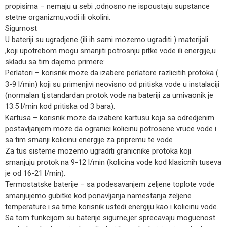
propisima – nemaju u sebi ,odnosno ne ispoustaju supstance
stetne organizmu,vodi ili okolini.
Sigurnost
U bateriji su ugradjene (ili ih sami mozemo ugraditi ) materijali
,koji upotrebom mogu smanjiti potrosnju pitke vode ili energije,u
skladu sa tim dajemo primere:
Perlatori – korisnik moze da izabere perlatore razlicitih protoka (
3-9 l/min) koji su primenjivi neovisno od pritiska vode u instalaciji
(normalan tj.standardan protok vode na bateriji za umivaonik je
13.5 l/min kod pritiska od 3 bara).
Kartusa – korisnik moze da izabere kartusu koja sa odredjenim
postavljanjem moze da ogranici kolicinu potrosene vruce vode i
sa tim smanji kolicinu energije za pripremu te vode
Za tus sisteme mozemo ugraditi granicnike protoka koji
smanjuju protok na 9-12 l/min (kolicina vode kod klasicnih tuseva
je od 16-21 l/min).
Termostatske baterije – sa podesavanjem zeljene toplote vode
smanjujemo gubitke kod ponavljanja namestanja zeljene
temperature i sa time korisnik ustedi energiju kao i kolicinu vode.
Sa tom funkcijom su baterije sigurne,jer sprecavaju mogucnost