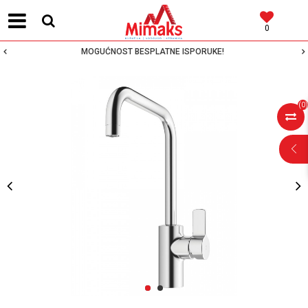
0
MOGUĆNOST BESPLATNE ISPORUKE!
(
0
)
POMOĆ PRI
KUPOVINI
Za više informacija,
pomoć i porudžbine
1
2
064 64 64 103