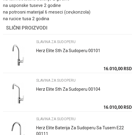
na usponske tuseve 2 godine
na potrosni materijal 6 meseci (cev,konzola)
na rucice tusa 2 godina
Kategorija
SLAVINA ZA SUDOPERU
SLIČNI PROIZVODI
Ime/Nadimak
Brend
Herz
SLAVINA ZA SUDOPERU
Email
Način ugradnje/Tip
Stojece sa 3 cevi
Herz Elite Sth Za Sudoperu 00101
Boja
Hrom
16.010,00
RSD
Poruka
Zemlja proizvodnje
Slovenija
SLAVINA ZA SUDOPERU
Herz Elite Sth Za Sudoperu 00104
16.010,00
RSD
POŠALJI
SLAVINA ZA SUDOPERU
Herz Elite Baterija Za Sudoperu Sa Tusem E22
00111