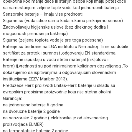
opekotina kod manje dece ili starijih osoba koji imaju poteskoce
sa namestanjem zeljene tople vode kod jednorucnih baterija.
Senzorske baterije – imaju vise prednosti:
Sigurne su (voda istice samo kada rukama prekrijemo sensor)
Zadovoljavaju higijenske uslove (bez direktnog dodira I
mogucnosti prenosenja bakterija).
Sigurne (zeljena toplota vode je pre toga podesena)
Baterije su testirane na LGA institutu u Nemackoj. Time su dobile
sertifikat za protok i sumnost ,odgovaraju EN standardima.
Baterije ne ispustaju u vodu stetni materijal (nikl,olovo i
hrom),tj.vrednosti su pod minimalnom kolicinom dozvoljenog .To
dokazujemo sa ispitivanjima u odgovarajucim slovenackim
institucijama (ZZV Maribor 2013).
Preduzece Herz proizvodi Unitas-Herz baterije u skladu sa
evropskim propisima proizvodnje koja nije stetna okolini
Garancija:
na jednorucne baterije 6 godina
na dvorucne baterije 2 godine
na senzorske 2 godine ( elektronika je od slovenackog
proizvodjaca ELMER)
na termostatske baterije 2 godine