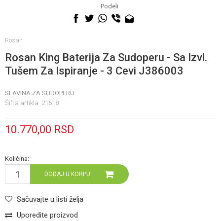
060 0500 895
Podeli
Rosan
Rosan King Baterija Za Sudoperu - Sa Izvl.
Tušem Za Ispiranje - 3 Cevi J386003
SLAVINA ZA SUDOPERU
Šifra artikla:
21618
10.770,00
RSD
Količina:
DODAJ U KORPU
Sačuvajte u listi želja
Uporedite proizvod