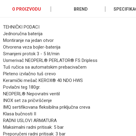
O PROIZVODU
BREND
SPECIFIKA
TEHNIČKI PODACI
Jednoručna baterija
Montiranje na jedan otvor
Otvorena veza bojler-baterija
Smanjeni protok 3 - 5 lit/min
Usmerivač NEOPERL® PERLATOR® FS Dripless
Tuš ručica sa automatskim prebacivačem
Pleteno izvlačno tuš crevo
Keramički mešač KEROX® 40 NDO HWS
Povlačni teg 180gr.
NEOPERL® Nepovratni ventil
INOX set za pričvršćenje
IMQ sertifikovana fleksibilna priključna creva
Klasa bučnosti II
RADNI USLOVI ARMATURA
Maksimalni radni pritisak: 5 bar
Preporučeni radni pritisak: 3 bar