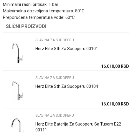
Minimalni radni pritisak: 1 bar
Maksimalna dozvoljena temperatura: 80°C
Preporučena temperatura vode: 60°C
Kategorija
SLAVINA ZA SUDOPERU
SLIČNI PROIZVODI
Ime/Nadimak
Brend
Rosan
SLAVINA ZA SUDOPERU
Email
Način ugradnje/Tip
Stojece sa 3 cevi
Herz Elite Sth Za Sudoperu 00101
Zemlja proizvodnje
Srbija
16.010,00
RSD
Poruka
Uvoznik / proizvodjač
Rosan doo
SLAVINA ZA SUDOPERU
Herz Elite Sth Za Sudoperu 00104
16.010,00
RSD
POŠALJI
SLAVINA ZA SUDOPERU
Herz Elite Baterija Za Sudoperu Sa Tusem E22
00111