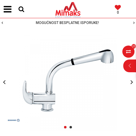
0
MOGUĆNOST BESPLATNE ISPORUKE!
(
0
)
POMOĆ PRI
KUPOVINI
Za više informacija,
pomoć i porudžbine
1
2
064 64 64 103