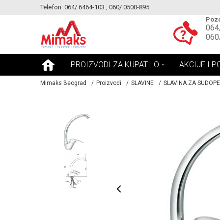
Telefon: 064/ 6464-103 , 060/ 0500-895
KE!
MOGUCNOST MONTAŽE PROIZVODA
Pozo
064
060
PROIZVODI ZA KUPATILO
AKCIJE I P
Mimaks Beograd
Proizvodi
SLAVINE
SLAVINA ZA SUDOP