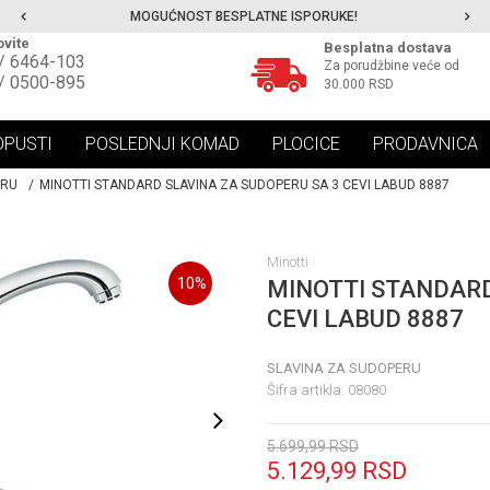
MOGUĆNOST BESPLATNE ISPORUKE!
vite
Besplatna dostava
/ 6464-103
Za porudžbine veće od
/ 0500-895
30.000 RSD
OPUSTI
POSLEDNJI KOMAD
PLOCICE
PRODAVNICA
ERU
MINOTTI STANDARD SLAVINA ZA SUDOPERU SA 3 CEVI LABUD 8887
Minotti
10
%
MINOTTI STANDARD
CEVI LABUD 8887
SLAVINA ZA SUDOPERU
Šifra artikla:
08080
5.699,99
RSD
5.129,99
RSD