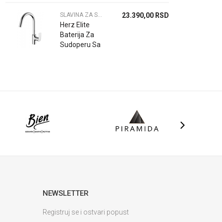
SLAVINA ZA SUDOPERU
23.390,00
RSD
Herz Elite
Baterija Za
Sudoperu Sa
Tusem E22
00111
NEWSLETTER
Registruj se i ostvari popust