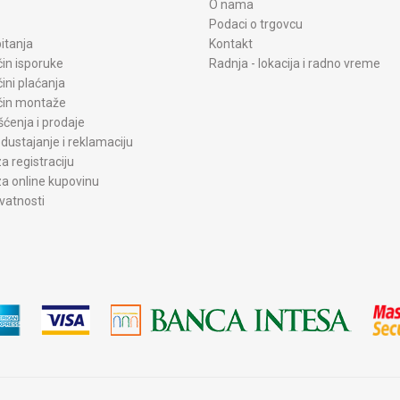
O nama
Podaci o trgovcu
itanja
Kontakt
čin isporuke
Radnja - lokacija i radno vreme
čini plaćanja
ačin montaže
šćenja i prodaje
dustajanje i reklamaciju
a registraciju
a online kupovinu
ivatnosti