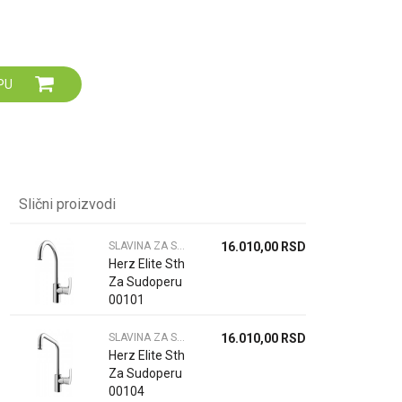
Za više informacija,
pomoć i porudžbine
064 64 64 103
060 0500 895
PU
Slični proizvodi
SLAVINA ZA SUDOPERU
16.010,00
RSD
Herz Elite Sth
Za Sudoperu
00101
SLAVINA ZA SUDOPERU
16.010,00
RSD
Herz Elite Sth
Za Sudoperu
00104