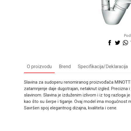
Pode
O proizvodu
Brend
Specifikacija/Deklaracija
Slavina za sudoperu renomiranog proizvođača MINOTTI. 
zatamnjenje daje dugotrajan, netaknut izgled. Precizna 
slavinom. Slavina je izduženim izlivom i iz tog razloga je
kao što su šerpe i tiganje. Ovaj model ima mogućnost 
Savršen spoj elegantnog dizajna, kvaliteta i cene.
Kategorija
S
Ime/Nadimak