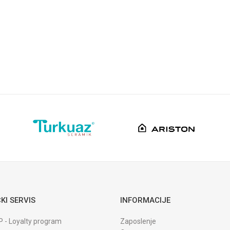
inotti
tojece sa 3 cevi
rom
ina
KI SERVIS
INFORMACIJE
P - Loyalty program
Zaposlenje