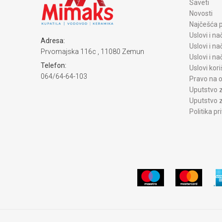
Saveti
Novosti
Najčešća p
Uslovi i na
Adresa:
Uslovi i na
Prvomajska 116c , 11080 Zemun
Uslovi i n
Telefon:
Uslovi kori
064/64-64-103
Pravo na o
Uputstvo z
Uputstvo z
Politika pr