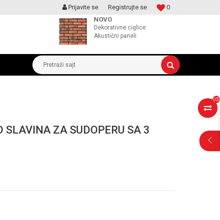
Prijavite se
Registrujte se
0
MOGUCNOST MONTAŽE PROIZVODA
NOVO
Dekorativne ciglice
Akustični paneli
Pretraži sajt
(
0
)
 SLAVINA ZA SUDOPERU SA 3
POMOĆ PRI
KUPOVINI