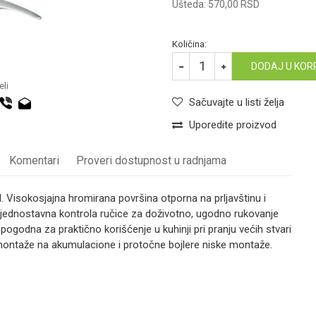
Ušteda:
570,00
RSD
Količina:
DODAJ U KOR
li
Sačuvajte u listi želja
Uporedite proizvod
Komentari
Proveri dostupnost u radnjama
Visokosjajna hromirana površina otporna na prljavštinu i
i jednostavna kontrola ručice za doživotno, ugodno rukovanje
 pogodna za praktično korišćenje u kuhinji pri pranju većih stvari
montaže na akumulacione i protočne bojlere niske montaže.
LAVINA ZA SUDOPERU
Email