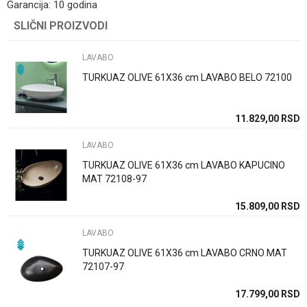
Garancija: 10 godina
Kategorija
LAVABO
SLIČNI PROIZVODI
Ime/Nadimak
Brend
Bocchi
LAVABO
Email
Način ugradnje/Tip
Nadgradna/i
TURKUAZ OLIVE 61X36 cm LAVABO BELO 72100
Dimenzija
60cm
11.829,00
RSD
Poruka
Zemlja proizvodnje
Turska
LAVABO
TURKUAZ OLIVE 61X36 cm LAVABO KAPUCINO
MAT 72108-97
15.809,00
RSD
POŠALJI
LAVABO
TURKUAZ OLIVE 61X36 cm LAVABO CRNO MAT
72107-97
17.799,00
RSD