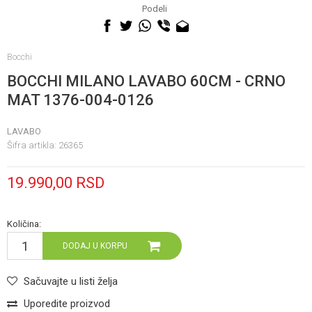
060 0500 895
Podeli
Bocchi
BOCCHI MILANO LAVABO 60CM - CRNO
MAT 1376-004-0126
LAVABO
Šifra artikla:
26365
19.990,00
RSD
Količina:
DODAJ U KORPU
Sačuvajte u listi želja
Uporedite proizvod