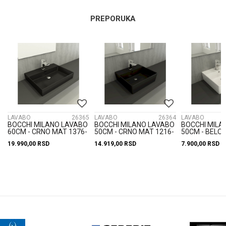
PREPORUKA
3
LAVABO
26365
LAVABO
26364
LAVABO
O
BOCCHI MILANO LAVABO
BOCCHI MILANO LAVABO
BOCCHI MILA
60CM - CRNO MAT 1376-
50CM - CRNO MAT 1216-
50CM - BELO 
004-0126
004-0126
0126
19.990,00
RSD
14.919,00
RSD
7.900,00
RSD