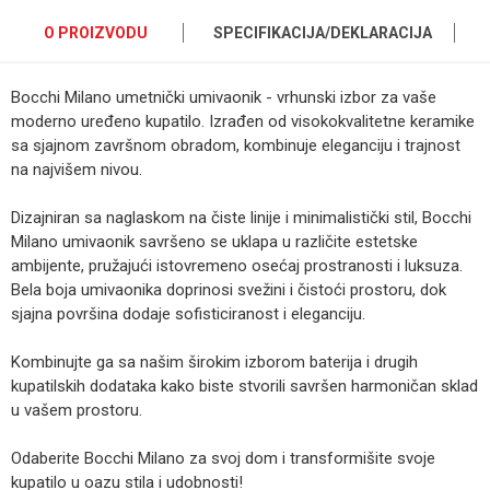
O PROIZVODU
SPECIFIKACIJA/DEKLARACIJA
Bocchi Milano umetnički umivaonik - vrhunski izbor za vaše
moderno uređeno kupatilo. Izrađen od visokokvalitetne keramike
sa sjajnom završnom obradom, kombinuje eleganciju i trajnost
na najvišem nivou.
Dizajniran sa naglaskom na čiste linije i minimalistički stil, Bocchi
Milano umivaonik savršeno se uklapa u različite estetske
ambijente, pružajući istovremeno osećaj prostranosti i luksuza.
Bela boja umivaonika doprinosi svežini i čistoći prostoru, dok
sjajna površina dodaje sofisticiranost i eleganciju.
Kombinujte ga sa našim širokim izborom baterija i drugih
kupatilskih dodataka kako biste stvorili savršen harmoničan sklad
u vašem prostoru.
Odaberite Bocchi Milano za svoj dom i transformišite svoje
kupatilo u oazu stila i udobnosti!