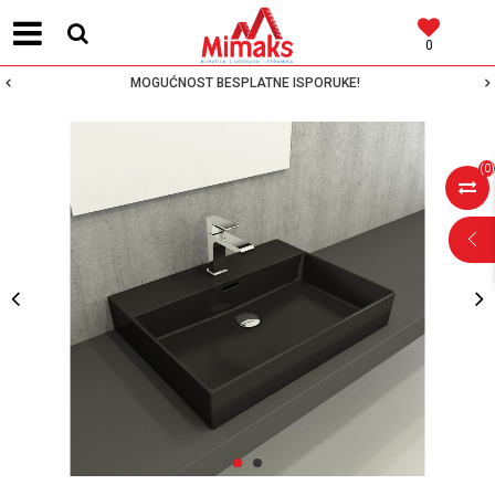
0
MOGUĆNOST BESPLATNE ISPORUKE!
(
0
)
POMOĆ PRI
KUPOVINI
Za više informacija,
pomoć i porudžbine
1
2
064 64 64 103