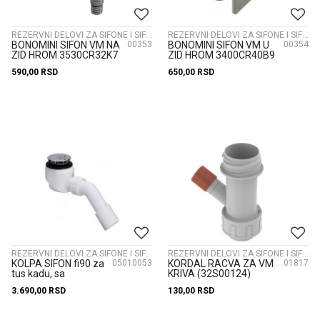
REZERVNI DELOVI ZA SIFONE I SIFONI
REZERVNI DELOVI ZA SIFONE I SIFONI
BONOMINI SIFON VM NA
00353
BONOMINI SIFON VM U
00354
ZID HROM 3530CR32K7
ZID HROM 3400CR40B9
590,00
RSD
650,00
RSD
REZERVNI DELOVI ZA SIFONE I SIFONI
REZERVNI DELOVI ZA SIFONE I SIFONI
KOLPA SIFON fi90 za
05010053
KORDAL RACVA ZA VM
01817
tus kadu, sa
KRIVA (32S00124)
poklopcem, H=84mm
3.690,00
RSD
130,00
RSD
- 925870