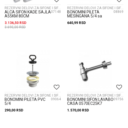
REZERVNI DELOVI ZA SIFONE I SIFONI
REZERVNI DELOVI ZA SIFONE I SIFONI
ALCA SIFON KADE SAJLA
07148
BONOMINI PILETA
08869
A55KM 80CM
MESINGANA 5/4 sa
gumenim cepom
3.136,50
RSD
640,99
RSD
0926CN54B7
3.690,00
RSD
REZERVNI DELOVI ZA SIFONE I SIFONI
REZERVNI DELOVI ZA SIFONE I SIFONI
BONOMINI PILETA PVC
09064
BONOMINI SIFON LAVABO
09756
5/4
CASA 0570EC25K7
2024MG54BO(2024WL54B0)
290,00
RSD
1.570,00
RSD