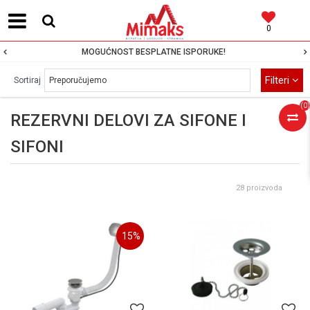
0
MOGUĆNOST BESPLATNE ISPORUKE!
Filteri
Sortiraj
(
0
)
REZERVNI DELOVI ZA SIFONE I
SIFONI
28 proizvoda
15
%