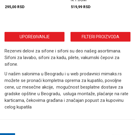
295,00
RSD
519,99
RSD
UPOREĐIVANJE
FILTERI PROIZVODA
Rezervni delovi za sifone i sifoni su deo našeg asortimana.
Sifoni za lavabo, sifoni za kadu, pilete, vakumski čepovi za
sifone.
U našim salonima u Beogradu i u web prodavnici mimaks.rs
možete se pronaći kompletna oprema za kupatilo, povoljne
cene, uz mesečne akcije, mogućnost besplatne dostave za
gradske opštine u Beogradu, usluga montaže, plaćanje na rate
karticama, čekovima građana i značajan popust za kupovinu
celog kupatila