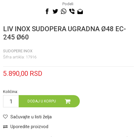
060 0500 895
Podeli
LIV INOX SUDOPERA UGRADNA Ø48 EC-
245 Ø60
SUDOPERE INOX
Šifra artikla:
17916
5.890,00
RSD
Količina:
DODAJ U KORPU
Sačuvajte u listi želja
Uporedite proizvod