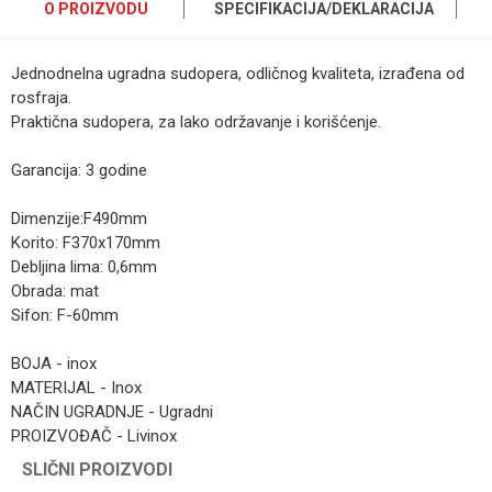
O PROIZVODU
SPECIFIKACIJA/DEKLARACIJA
Jednodnelna ugradna sudopera, odličnog kvaliteta, izrađena od
rosfraja.
Praktična sudopera, za lako održavanje i korišćenje.
Garancija: 3 godine
Dimenzije:F490mm
Korito: F370x170mm
Debljina lima: 0,6mm
Obrada: mat
Sifon: F-60mm
BOJA - inox
MATERIJAL - Inox
NAČIN UGRADNJE - Ugradni
PROIZVOĐAČ - Livinox
Kategorija
SUDOPERE INOX
SLIČNI PROIZVODI
Ime/Nadimak