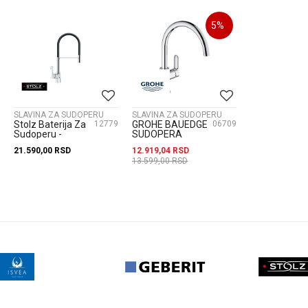
5
%
SLAVINA ZA SUDOPERU
SLAVINA ZA SUDOPERU
Stolz Baterija Za
12779
GROHE BAUEDGE
06709
Sudoperu -
SUDOPERA
Poluprofesionalna
31367000
21.590,00
RSD
12.919,04
RSD
138701
13.599,00
RSD