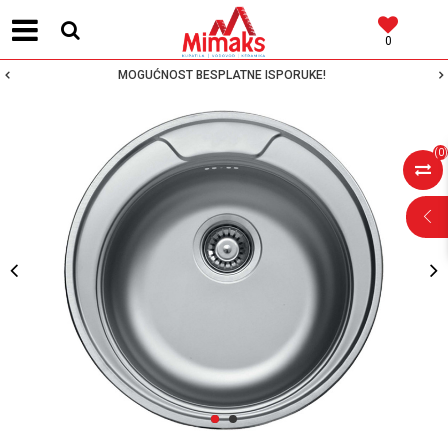
0
MOGUĆNOST BESPLATNE ISPORUKE!
(
0
)
POMOĆ PRI
KUPOVINI
Za više informacija,
pomoć i porudžbine
1
2
064 64 64 103