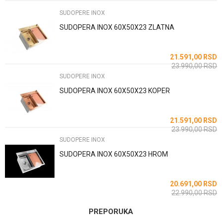
Boja
Mat
SUDOPERE INOX
Email
Zemlja proizvodnje
Kina
SUDOPERA INOX 60X50X23 ZLATNA
21.591,00
RSD
Poruka
23.990,00
RSD
SUDOPERE INOX
SUDOPERA INOX 60X50X23 KOPER
21.591,00
RSD
23.990,00
RSD
POŠALJI
SUDOPERE INOX
SUDOPERA INOX 60X50X23 HROM
20.691,00
RSD
22.990,00
RSD
PREPORUKA