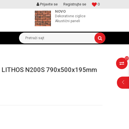
Prijavite se
Registrujte se
0
MOGUCNOST MONTAŽE PROIZVODA
NOVO
Dekorativne ciglice
Akustični paneli
Pretraži sajt
(
0
)
 LITHOS N200S 790x500x195mm
POMOĆ PRI
KUPOVINI