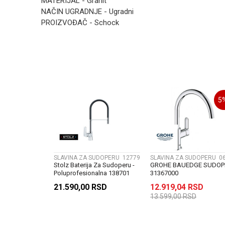
MATERIJAL - Granit
NAČIN UGRADNJE - Ugradni
PROIZVOĐAČ - Schock
Kategorija
Ime/Nadimak
Zemlja proizvodnje
Poruka
5
POŠALJI
SLAVINA ZA SUDOPERU
12779
SLAVINA ZA SUDOPERU
0
Stolz Baterija Za Sudoperu -
GROHE BAUEDGE SUDOP
Poluprofesionalna 138701
31367000
21.590,00
RSD
12.919,04
RSD
13.599,00
RSD