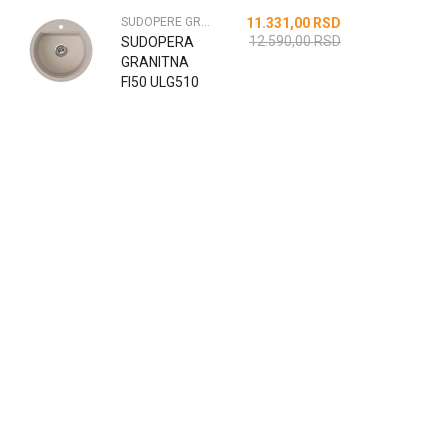
CRNA
SUDOPERE GRANITNE
11.331,00
RSD
12.590,00
RSD
SUDOPERA
GRANITNA
FI50 ULG510
BEZ