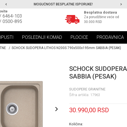
MOGUĆNOST BESPLATNE ISPORUKE!
vite
Besplatna dostava
/ 6464-103
Za porudžbine veće od
/ 0500-895
30.000 RSD
OPUSTI
POSLEDNJI KOMAD
PLOCICE
PRODAVNICA
TNE
SCHOCK SUDOPERA LITHOS N200S 790x500x195mm SABBIA (PESAK)
SCHOCK SUDOPERA
SABBIA (PESAK)
SUDOPERE GRANITNE
Šifra artikla:
17963
30.990,00
RSD
Količina: