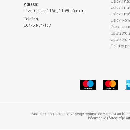
Uslovi i na
Adresa:
Uslovi i na
Prvomajska 116c , 11080 Zemun
Uslovi i n
Telefon:
Uslovi kori
064/64-64-103
Pravo na o
Uputstvo z
Uputstvo z
Politika pr
Maksimalno koristimo sve svoje resurse da Vam svi artikli n
informacije i fotografije 