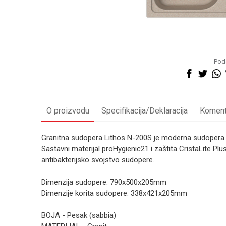
Pode
O proizvodu
Specifikacija/Deklaracija
Koment
Granitna sudopera Lithos N-200S je moderna sudopera s
Sastavni materijal proHygienic21 i zaštita CristaLite Plus
antibakterijsko svojstvo sudopere.
Dimenzija sudopere: 790x500x205mm
Dimenzije korita sudopere: 338x421x205mm
BOJA - Pesak (sabbia)