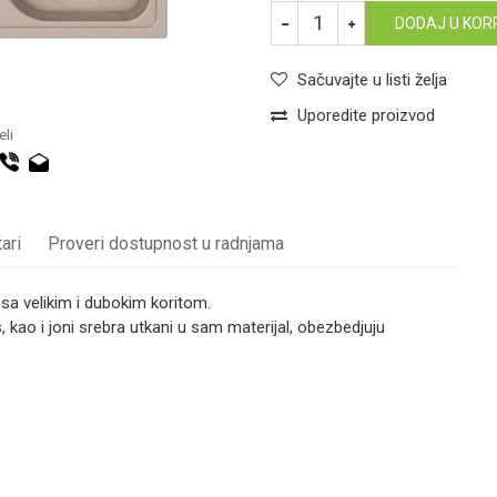
DODAJ U KOR
Sačuvajte u listi želja
Uporedite proizvod
li
ari
Proveri dostupnost u radnjama
a velikim i dubokim koritom.
, kao i joni srebra utkani u sam materijal, obezbedjuju