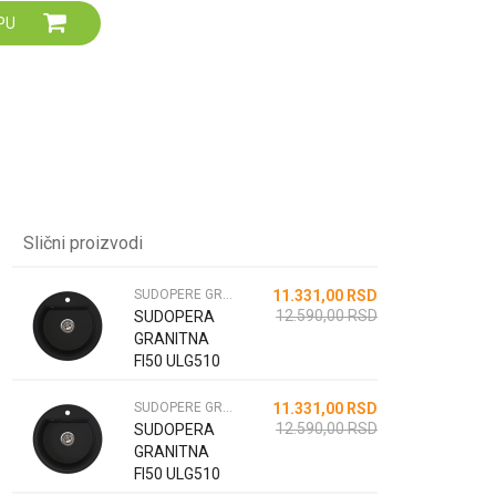
Za više informacija,
PU
pomoć i porudžbine
064 64 64 103
060 0500 895
Slični proizvodi
SUDOPERE GRANITNE
11.331,00
RSD
12.590,00
RSD
SUDOPERA
GRANITNA
FI50 ULG510
CRNA MAT
SUDOPERE GRANITNE
11.331,00
RSD
12.590,00
RSD
SUDOPERA
GRANITNA
FI50 ULG510