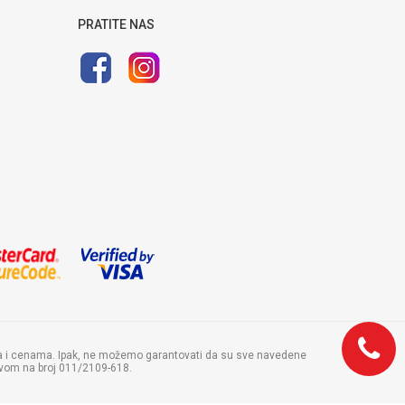
PRATITE NAS
ama i cenama. Ipak, ne možemo garantovati da su sve navedene
zivom na broj 011/2109-618.