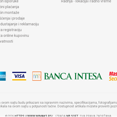
čin isporuke
Radnja - lokacija i radno vreme
čini plaćanja
ačin montaže
šćenja i prodaje
dustajanje i reklamaciju
a registraciju
a online kupovinu
ivatnosti
a ovom sajtu budu prikazani sa ispravnim nazivima, specifikacijama, fotografij
artikala na ovom sajtu u potpunosti tačne. Dostupnost artikala možete proveriti po
©2026
HTTPS://WWW.MIMAKS.RS/
, IZRADA
NB SOFT
. SVA PRAVA ZADRŽANA.