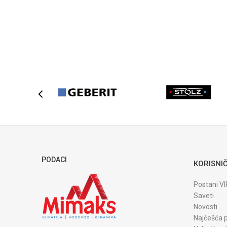
DODAJ U KORPU
DODAJ U KORPU
PODACI
KORISNIČ
Postani VI
Saveti
Novosti
Najčešća p