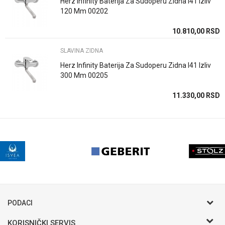
Herz Infinity Baterija Za Sudoperu Zidna I41 Izliv
120 Mm 00202
10.810,00
RSD
POŠALJI
SLAVINA ZIDNA
Herz Infinity Baterija Za Sudoperu Zidna I41 Izliv
300 Mm 00205
11.330,00
RSD
PODACI
KORISNIČKI SERVIS