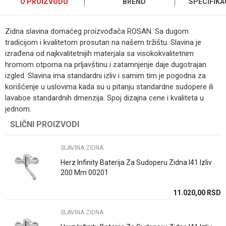
O PROIZVODU
BREND
SPECIFIKA
Zidna slavina domaćeg proizvođača ROSAN. Sa dugom
tradicijom i kvalitetom prosutan na našem tržištu. Slavina je
izrađena od najkvalitetnijih materjala sa visokokvalitetnim
hromom otporna na prljavštinu i zatamnjenje daje dugotrajan
izgled. Slavina ima standardni izliv i samim tim je pogodna za
korišćenje u uslovima kada su u pitanju standardne sudopere ili
lavaboe standardnih dmenzija. Spoj dizajna cene i kvaliteta u
jednom.
Kategorija
SLAVINA ZIDNA
SLIČNI PROIZVODI
Ime/Nadimak
Brend
Rosan
SLAVINA ZIDNA
Email
Način ugradnje/Tip
Na zid
Herz Infinity Baterija Za Sudoperu Zidna I41 Izliv
200 Mm 00201
Boja
Hrom
11.020,00
RSD
Poruka
Zemlja proizvodnje
Srbija
SLAVINA ZIDNA
Uvoznik / proizvodjač
Rosan doo