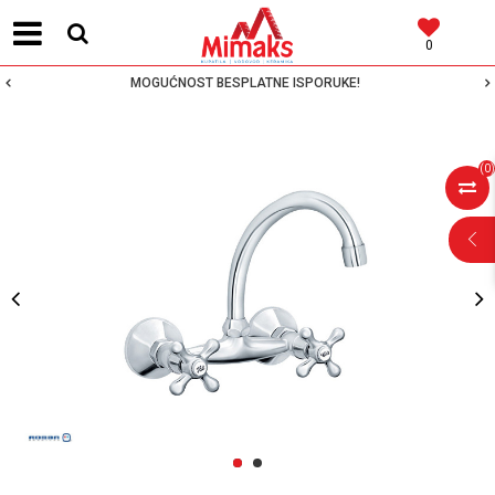
0
MOGUĆNOST BESPLATNE ISPORUKE!
(
0
)
POMOĆ PRI
KUPOVINI
Za više informacija,
pomoć i porudžbine
1
2
064 64 64 103