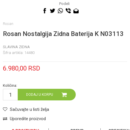
060 0500 895
Podeli
Rosan
Rosan Nostalgija Zidna Baterija K N03113
SLAVINA ZIDNA
Šifra artikla:
14480
6.980,00
RSD
Količina:
DODAJ U KORPU
Sačuvajte u listi želja
Uporedite proizvod