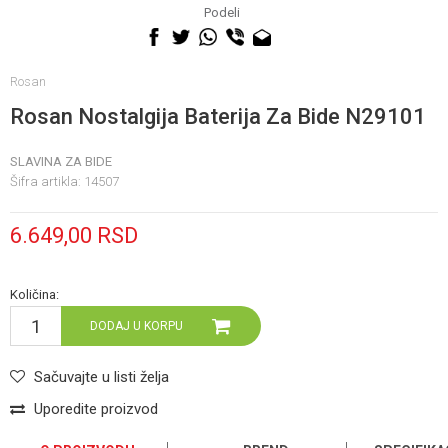
060 0500 895
Podeli
Rosan
Rosan Nostalgija Baterija Za Bide N29101
SLAVINA ZA BIDE
Šifra artikla:
14507
6.649,00
RSD
Količina:
DODAJ U KORPU
Sačuvajte u listi želja
Uporedite proizvod