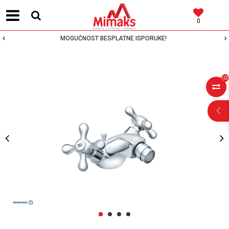
0
MOGUĆNOST BESPLATNE ISPORUKE!
(
0
)
POMOĆ PRI
KUPOVINI
Za više informacija,
pomoć i porudžbine
1
2
3
4
064 64 64 103