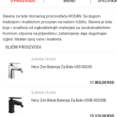
O PROIZVODU
BREND
SPECIFIKA
Slavina za bide domaćeg proizvođača ROSAN. Sa dugom
tradicijom i kvalitetom prosutan na našem tržištu. Slavina je bele
boje i izrađena od najkvalitetnijih materjala sa visokokvalitetnim
hromom otporna na prljavštinu i zatamnjenje daje dugotrajan
izgled. Idealan spoj cene i kvaliteta.
Kategorija
SLAVINA ZA BIDE
SLIČNI PROIZVODI
Ime/Nadimak
Brend
Rosan
SLAVINA ZA BIDE
Email
Način ugradnje/Tip
Stojeci/a
Herz Zen Baterija Za Bide U50 00530
Zemlja proizvodnje
Srbija
11.850,00
RSD
Poruka
Uvoznik / proizvodjač
Rosan doo
SLAVINA ZA BIDE
Herz Zen Black Baterija Za Bide U50B 00530B
13.310,00
RSD