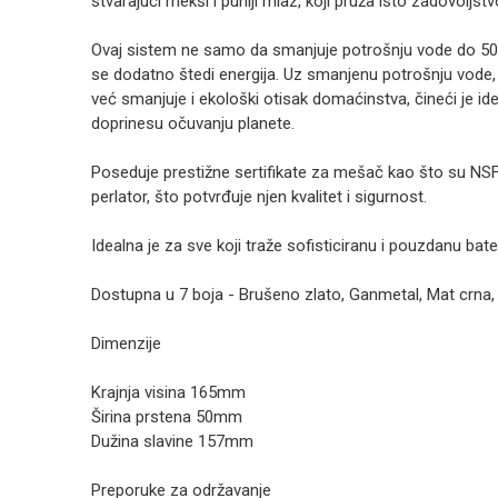
stvarajući mekši i puniji mlaz, koji pruža isto zadovoljst
Ovaj sistem ne samo da smanjuje potrošnju vode do 50
se dodatno štedi energija. Uz smanjenu potrošnju vode,
već smanjuje i ekološki otisak domaćinstva, čineći je i
doprinesu očuvanju planete.
Poseduje prestižne sertifikate za mešač kao što su N
perlator, što potvrđuje njen kvalitet i sigurnost.
Idealna je za sve koji traže sofisticiranu i pouzdanu bat
Dostupna u 7 boja - Brušeno zlato, Ganmetal, Mat crna,
Dimenzije
Krajnja visina 165mm
Širina prstena 50mm
Dužina slavine 157mm
Preporuke za održavanje