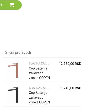
Za više informacija,
PU
pomoć i porudžbine
064 64 64 103
060 0500 895
Slični proizvodi
SLAVINA ZA LAVABO
12.280,00
RSD
Cop Baterija
za lavabo
visoka COPEN
NOOK rose
gold C-01-
SLAVINA ZA LAVABO
11.240,00
RSD
101RG
Cop Baterija
za lavabo
visoka COPEN