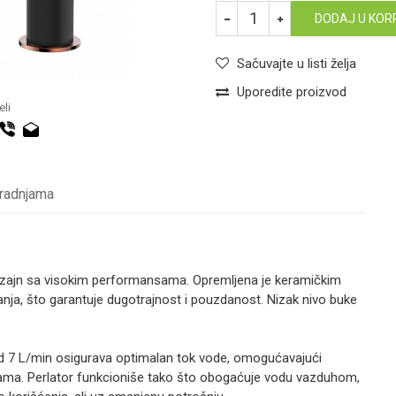
DODAJ U KOR
Sačuvajte u listi želja
Uporedite proizvod
li
 radnjama
izajn sa visokim performansama. Opremljena je keramičkim
ja, što garantuje dugotrajnost i pouzdanost. Nizak nivo buke
 od 7 L/min osigurava optimalan tok vode, omogućavajući
a. Perlator funkcioniše tako što obogaćuje vodu vazduhom,