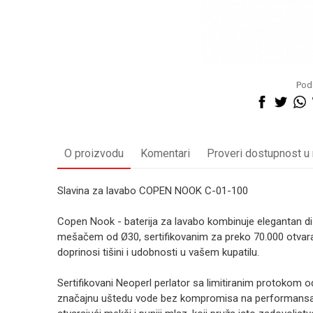
Pode
O proizvodu
Komentari
Proveri dostupnost u
Slavina za lavabo COPEN NOOK C-01-100
Copen Nook - baterija za lavabo kombinuje elegantan d
mešačem od Ø30, sertifikovanim za preko 70.000 otvaran
doprinosi tišini i udobnosti u vašem kupatilu.
Sertifikovani Neoperl perlator sa limitiranim protokom
značajnu uštedu vode bez kompromisa na performansam