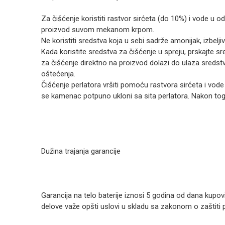
Za čišćenje koristiti rastvor sirćeta (do 10%) i vode u 
proizvod suvom mekanom krpom.
Ne koristiti sredstva koja u sebi sadrže amonijak, izbeljiv
Kada koristite sredstva za čišćenje u spreju, prskajte s
za čišćenje direktno na proizvod dolazi do ulaza sreds
oštećenja.
Čišćenje perlatora vršiti pomoću rastvora sirćeta i vode 
se kamenac potpuno ukloni sa sita perlatora. Nakon toga 
Dužina trajanja garancije
Garancija na telo baterije iznosi 5 godina od dana kupo
delove važe opšti uslovi u skladu sa zakonom o zaštiti 
Ime/Nadimak