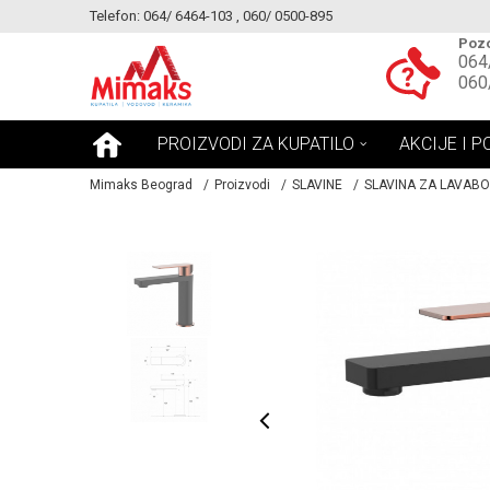
Telefon: 064/ 6464-103 , 060/ 0500-895
KE!
MOGUCNOST MONTAŽE PROIZVODA
Pozo
064
060
PROIZVODI ZA KUPATILO
AKCIJE I P
Mimaks Beograd
Proizvodi
SLAVINE
SLAVINA ZA LAVABO