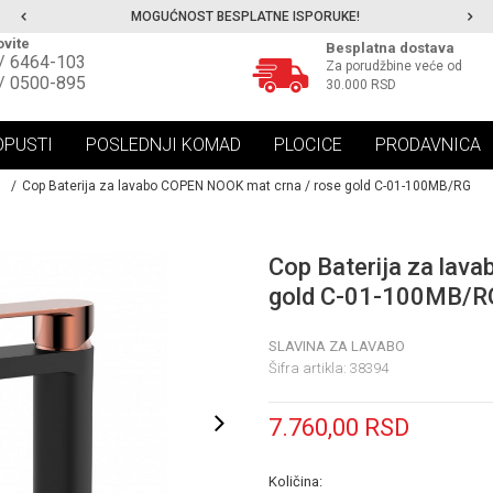
MOGUĆNOST BESPLATNE ISPORUKE!
vite
Besplatna dostava
/ 6464-103
Za porudžbine veće od
/ 0500-895
30.000 RSD
OPUSTI
POSLEDNJI KOMAD
PLOCICE
PRODAVNICA
Cop Baterija za lavabo COPEN NOOK mat crna / rose gold C-01-100MB/RG
Cop Baterija za lav
gold C-01-100MB/R
SLAVINA ZA LAVABO
Šifra artikla:
38394
7.760,00
RSD
Količina: