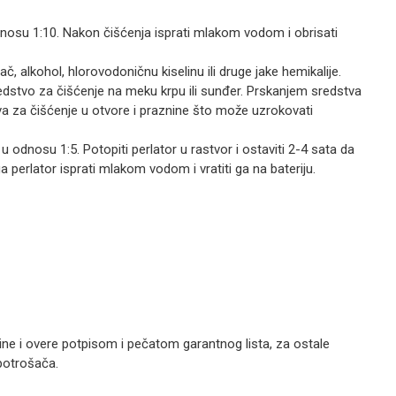
odnosu 1:10. Nakon čišćenja isprati mlakom vodom i obrisati
ač, alkohol, hlorovodoničnu kiselinu ili druge jake hemikalije.
redstvo za čišćenje na meku krpu ili sunđer. Prskanjem sredstva
tva za čišćenje u otvore i praznine što može uzrokovati
u odnosu 1:5. Potopiti perlator u rastvor i ostaviti 2-4 sata da
perlator isprati mlakom vodom i vratiti ga na bateriju.
vine i overe potpisom i pečatom garantnog lista, za ostale
potrošača.
Email