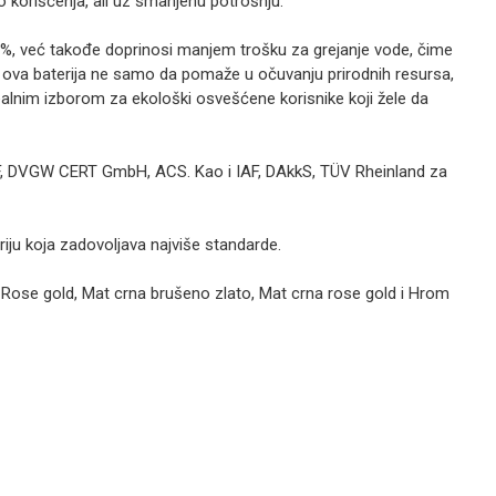
vo korišćenja, ali uz smanjenu potrošnju.
%, već takođe doprinosi manjem trošku za grejanje vode, čime
 ova baterija ne samo da pomaže u očuvanju prirodnih resursa,
dealnim izborom za ekološki osvešćene korisnike koji žele da
SF, DVGW CERT GmbH, ACS. Kao i IAF, DAkkS, TÜV Rheinland za
eriju koja zadovoljava najviše standarde.
 Rose gold, Mat crna brušeno zlato, Mat crna rose gold i Hrom