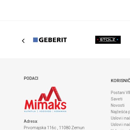
Poruka
POŠALJI
PODACI
KORISNIČ
Postani VI
Saveti
Novosti
Najčešća p
Uslovi i na
Adresa:
Uslovi i na
Prvomajska 116c , 11080 Zemun