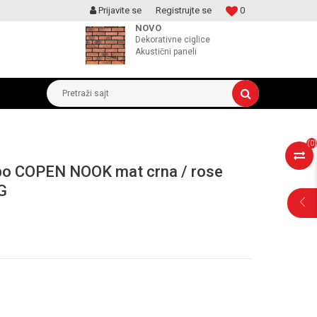
Prijavite se
Registrujte se
0
MOGUCNOST MONTAŽE PROIZVODA
NOVO
Dekorativne ciglice
Akustični paneli
Pretraži sajt
(
0
)
abo COPEN NOOK mat crna / rose
G
POMOĆ PRI
KUPOVINI