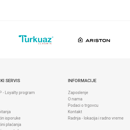
KI SERVIS
INFORMACIJE
P - Loyalty program
Zaposlenje
O nama
Podaci o trgovcu
itanja
Kontakt
čin isporuke
Radnja - lokacija i radno vreme
čini plaćanja