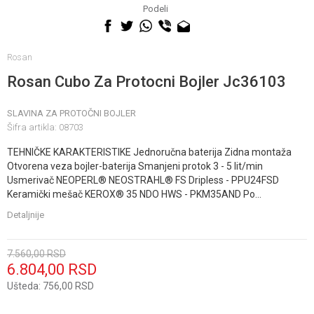
060 0500 895
Podeli
Rosan
Rosan Cubo Za Protocni Bojler Jc36103
SLAVINA ZA PROTOČNI BOJLER
Šifra artikla:
08703
TEHNIČKE KARAKTERISTIKE Jednoručna baterija Zidna montaža
Otvorena veza bojler-baterija Smanjeni protok 3 - 5 lit/min
Usmerivač NEOPERL® NEOSTRAHL® FS Dripless - PPU24FSD
Keramički mešač KEROX® 35 NDO HWS - PKM35AND Po
...
Detaljnije
7.560,00
RSD
6.804,00
RSD
Ušteda:
756,00
RSD