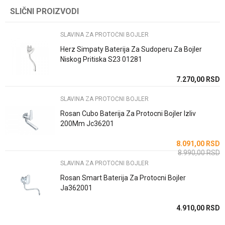
Kategorija
SLAVINA ZA PROTOČNI BOJLER
SLIČNI PROIZVODI
Ime/Nadimak
Brend
Rosan
SLAVINA ZA PROTOČNI BOJLER
Email
Zemlja proizvodnje
Srbija
Herz Simpaty Baterija Za Sudoperu Za Bojler
Niskog Pritiska S23 01281
Uvoznik / proizvodjač
Rosan doo
7.270,00
RSD
Poruka
SLAVINA ZA PROTOČNI BOJLER
Rosan Cubo Baterija Za Protocni Bojler Izliv
200Mm Jc36201
8.091,00
RSD
8.990,00
RSD
POŠALJI
SLAVINA ZA PROTOČNI BOJLER
Rosan Smart Baterija Za Protocni Bojler
Ja362001
4.910,00
RSD