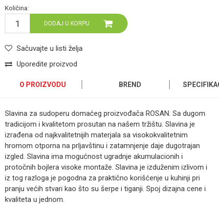
Količina:
DODAJ U KORPU
Sačuvajte u listi želja
Uporedite proizvod
O PROIZVODU
BREND
SPECIFIKA
Slavina za sudoperu domaćeg proizvođača ROSAN. Sa dugom
tradicijom i kvalitetom prosutan na našem tržištu. Slavina je
izrađena od najkvalitetnijih materjala sa visokokvalitetnim
hromom otporna na prljavštinu i zatamnjenje daje dugotrajan
izgled. Slavina ima mogućnost ugradnje akumulacionih i
protočnih bojlera visoke montaže. Slavina je izduženim izlivom i
iz tog razloga je pogodna za praktično korišćenje u kuhinji pri
pranju većih stvari kao što su šerpe i tiganji. Spoj dizajna cene i
kvaliteta u jednom.