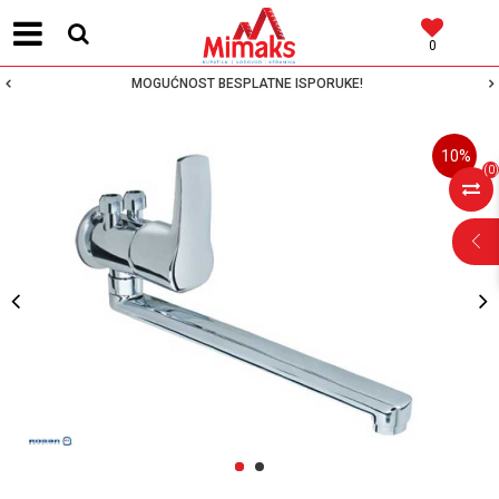
0
MOGUĆNOST BESPLATNE ISPORUKE!
10
%
(
0
)
POMOĆ PRI
KUPOVINI
Za više informacija,
pomoć i porudžbine
1
2
064 64 64 103