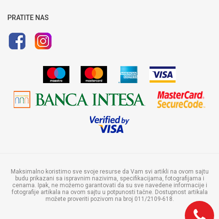
Uputstvo za registraciju
Uputstvo za online kupovinu
PRATITE NAS
Politika privatnosti
Maksimalno koristimo sve svoje resurse da Vam svi artikli na ovom sajtu
budu prikazani sa ispravnim nazivima, specifikacijama, fotografijama i
cenama. Ipak, ne možemo garantovati da su sve navedene informacije i
fotografije artikala na ovom sajtu u potpunosti tačne. Dostupnost artikala
možete proveriti pozivom na broj 011/2109-618.