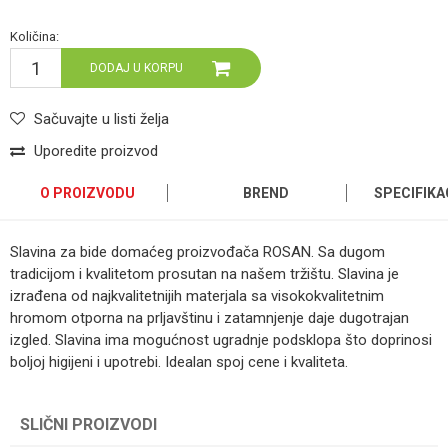
Količina:
DODAJ U KORPU
Sačuvajte u listi želja
Uporedite proizvod
O PROIZVODU
BREND
SPECIFIKA
Slavina za bide domaćeg proizvođača ROSAN. Sa dugom
tradicijom i kvalitetom prosutan na našem tržištu. Slavina je
izrađena od najkvalitetnijih materjala sa visokokvalitetnim
hromom otporna na prljavštinu i zatamnjenje daje dugotrajan
izgled. Slavina ima mogućnost ugradnje podsklopa što doprinosi
boljoj higijeni i upotrebi. Idealan spoj cene i kvaliteta.
Kategorija
SLAVINA ZA BIDE
SLIČNI PROIZVODI
Ime/Nadimak