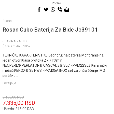
060 0500 895
Podeli
Rosan
Rosan Cubo Baterija Za Bide Jc39101
SLAVINA ZA BIDE
Šifra artikla:
02969
TEHNIČKE KARAKTERISTIKE Jednoručna baterija Montiranje na
jedan otvor Klasa protoka Z - 7 lit/min
NEOPERL® PERLATOR® CASCADE® SLC - PPM22SLZ Keramički
mešač KEROX® 35 HWS - PKM35A INOX set za pričvršćenje IMQ
sertifiko
...
Detaljnije
8.150,00
RSD
7.335,00
RSD
Ušteda:
815,00
RSD