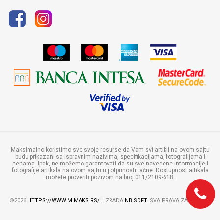
Politika privatnosti
Maksimalno koristimo sve svoje resurse da Vam svi artikli na ovom sajtu
budu prikazani sa ispravnim nazivima, specifikacijama, fotografijama i
cenama. Ipak, ne možemo garantovati da su sve navedene informacije i
fotografije artikala na ovom sajtu u potpunosti tačne. Dostupnost artikala
možete proveriti pozivom na broj 011/2109-618.
©2026
HTTPS://WWW.MIMAKS.RS/
, IZRADA
NB SOFT
. SVA PRAVA ZADRŽANA.