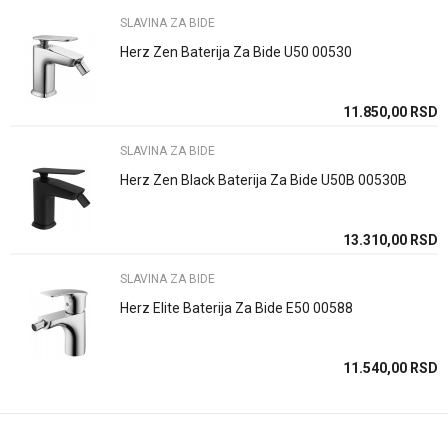
Brend
Rosan
SLAVINA ZA BIDE
Email
Način ugradnje/Tip
Stojeci/a
Herz Zen Baterija Za Bide U50 00530
Zemlja proizvodnje
Srbija
11.850,00
RSD
Poruka
Uvoznik / proizvodjač
Rosan doo
SLAVINA ZA BIDE
Herz Zen Black Baterija Za Bide U50B 00530B
13.310,00
RSD
POŠALJI
SLAVINA ZA BIDE
Herz Elite Baterija Za Bide E50 00588
11.540,00
RSD