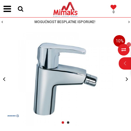
0
MOGUĆNOST BESPLATNE ISPORUKE!
10
%
(
0
)
POMOĆ PRI
KUPOVINI
Za više informacija,
pomoć i porudžbine
1
2
064 64 64 103