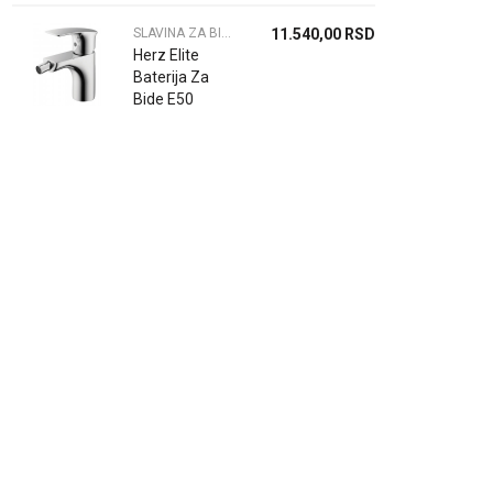
00530B
SLAVINA ZA BIDE
11.540,00
RSD
Herz Elite
Baterija Za
Bide E50
00588