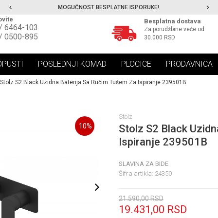
MOGUĆNOST BESPLATNE ISPORUKE!
vite
Besplatna dostava
/ 6464-103
Za porudžbine veće od
/ 0500-895
30.000 RSD
OPUSTI
POSLEDNJI KOMAD
PLOCICE
PRODAVNICA
Stolz S2 Black Uzidna Baterija Sa Ručim Tušem Za Ispiranje 239501B
Stolz
10
%
Stolz S2 Black Uzid
Ispiranje 239501B
SLAVINA ZA BIDE
Šifra artikla:
24350
21.590,00
RSD
19.431,00
RSD