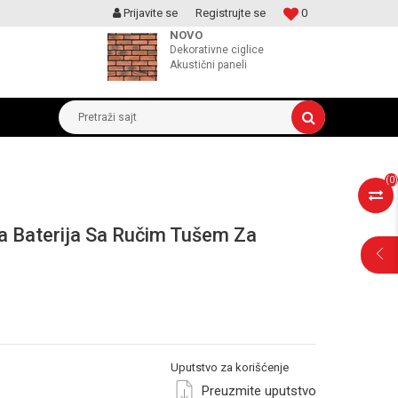
Prijavite se
Registrujte se
0
MOGUCNOST MONTAŽE PROIZVODA
NOVO
Dekorativne ciglice
Akustični paneli
Pretraži sajt
(
0
)
na Baterija Sa Ručim Tušem Za
POMOĆ PRI
KUPOVINI
Uputstvo za korišćenje
Preuzmite uputstvo