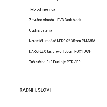
Telo od mesinga
Završna obrada - PVD Dark black
Uzidna baterija
®
Keramički mešač KEROX
35mm
PKM35A
DARKFLEX tuš crevo 150cm PGC150DF
Tuš ručica 2+2 Funkcije PTRISPD
RADNI USLOVI