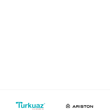
SLAVINA ZA BIDE
Email
Stolz
Ugradna/i
Crna
Srbija