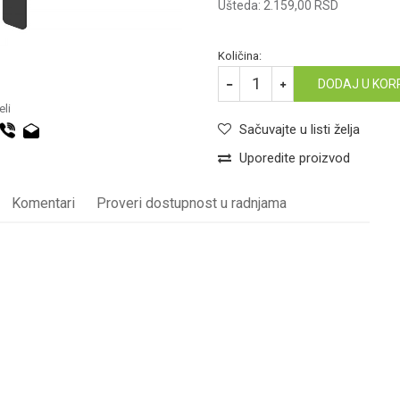
Ušteda:
2.159,00
RSD
Količina:
DODAJ U KOR
li
Sačuvajte u listi želja
Uporedite proizvod
Komentari
Proveri dostupnost u radnjama