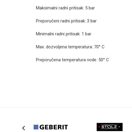
Maksimalni radni pritisak: 5 bar
Preporučeni radni pritisak: 3 bar
Minimalni radni pritisak: 1 bar
Max. dozvoljena temperatura: 70° C
Preporučena temperatura vode: 50° C
Kategorija
Ime/Nadimak
Brend
Način ugradnje/Tip
Poruka
Boja
Zemlja proizvodnje