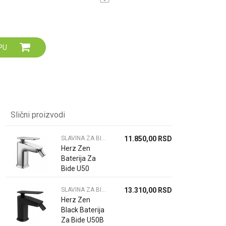
Za više informacija,
pomoć i porudžbine
064 64 64 103
060 0500 895
PU
Slični proizvodi
SLAVINA ZA BIDE
11.850,00
RSD
Herz Zen
Baterija Za
Bide U50
00530
SLAVINA ZA BIDE
13.310,00
RSD
Herz Zen
Black Baterija
Za Bide U50B