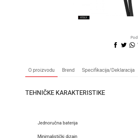
Pode
O proizvodu
Brend
Specifikacija/Deklaracija
TEHNIČKE KARAKTERISTIKE
Jednoručna baterija
Minimalistički dizajn