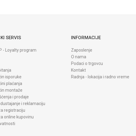
Rosan doo
KI SERVIS
INFORMACIJE
P - Loyalty program
Zaposlenje
O nama
Podaci o trgovcu
itanja
Kontakt
čin isporuke
Radnja - lokacija i radno vreme
čini plaćanja
ačin montaže
šćenja i prodaje
dustajanje i reklamaciju
a registraciju
a online kupovinu
ivatnosti