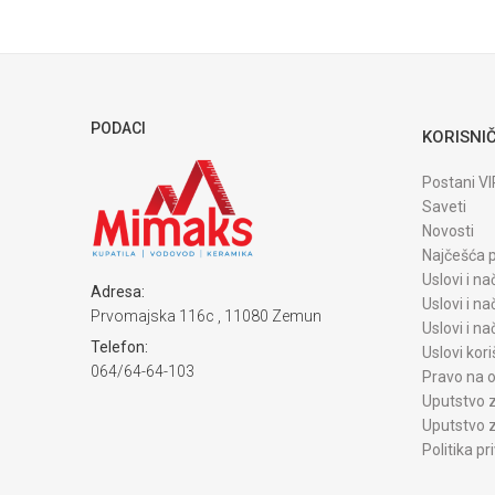
Uvoznik / proizvodjač
POŠALJI
PODACI
KORISNIČ
Postani VI
Saveti
Novosti
Najčešća p
Uslovi i na
Adresa:
Uslovi i na
Prvomajska 116c , 11080 Zemun
Uslovi i n
Telefon:
Uslovi kori
064/64-64-103
Pravo na o
Uputstvo z
Uputstvo z
Politika pr