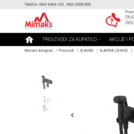
Telefon: 064/ 6464-103 , 060/ 0500-895
KE!
MOGUCNOST MONTAŽE PROIZVODA
Pozo
064
060
PROIZVODI ZA KUPATILO
AKCIJE I P
Mimaks Beograd
Proizvodi
SLAVINE
SLAVINA ZA BIDE