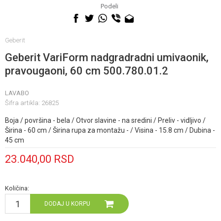
060 0500 895
Podeli
Geberit
Geberit VariForm nadgradradni umivaonik,
pravougaoni, 60 cm 500.780.01.2
LAVABO
Šifra artikla:
26825
Boja / površina - bela / Otvor slavine - na sredini / Preliv - vidljivo /
Širina - 60 cm / Širina rupa za montažu - / Visina - 15.8 cm / Dubina -
45 cm
23.040,00
RSD
Količina:
DODAJ U KORPU