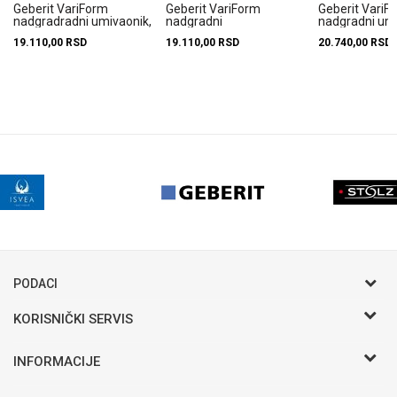
Geberit VariForm
Geberit VariForm
Geberit VariF
nadgradradni umivaonik,
nadgradni
nadgradni um
okrugli, 40 cm
umivaonik,okrugli, 45 cm
ovalni bez pre
19.110,00
RSD
19.110,00
RSD
20.740,00
RSD
500.768.01.2
500.769.01.2
500.771...
PODACI
KORISNIČKI SERVIS
Postani VIP - Loyalty program
INFORMACIJE
Saveti
Novosti
Zaposlenje