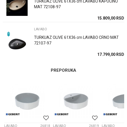
TURKUAZ OLIVE 61X36 cm LAVABO KAPUCINO
MAT 72108-97
15.809,00
RSD
POŠALJI
LAVABO
TURKUAZ OLIVE 61X36 cm LAVABO CRNO MAT
72107-97
17.799,00
RSD
PREPORUKA
0
LAVABO
26818
LAVABO
26819
LAVABO