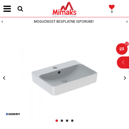
0
MOGUĆNOST BESPLATNE ISPORUKE!
(
0
)
POMOĆ PRI
KUPOVINI
Za više informacija,
pomoć i porudžbine
1
2
3
4
064 64 64 103