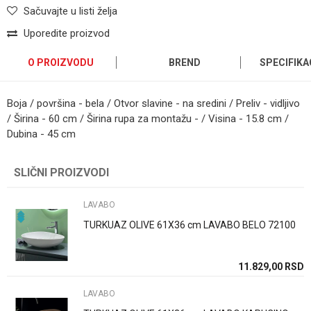
Sačuvajte u listi želja
Uporedite proizvod
O PROIZVODU
BREND
SPECIFIKA
Boja / površina - bela / Otvor slavine - na sredini / Preliv - vidljivo
/ Širina - 60 cm / Širina rupa za montažu - / Visina - 15.8 cm /
Dubina - 45 cm
Kategorija
LAVABO
Ime/Nadimak
SLIČNI PROIZVODI
Brend
Geberit
Email
LAVABO
Način ugradnje/Tip
Nadgradna/i
TURKUAZ OLIVE 61X36 cm LAVABO BELO 72100
Dimenzija
60cm
Poruka
Boja
Bela
11.829,00
RSD
Zemlja proizvodnje
Svajcarska
LAVABO