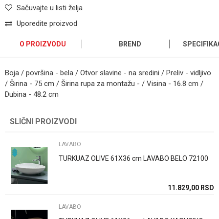
Sačuvajte u listi želja
Uporedite proizvod
O PROIZVODU
BREND
SPECIFIKA
Boja / površina - bela / Otvor slavine - na sredini / Preliv - vidljivo
/ Širina - 75 cm / Širina rupa za montažu - / Visina - 16.8 cm /
Dubina - 48.2 cm
Kategorija
LAVABO
Ime/Nadimak
SLIČNI PROIZVODI
Brend
Geberit
Email
LAVABO
Način ugradnje/Tip
Konzolni(na zid)
TURKUAZ OLIVE 61X36 cm LAVABO BELO 72100
Dimenzija
60cm
Poruka
Boja
Bela
11.829,00
RSD
Zemlja proizvodnje
Svajcarska
LAVABO