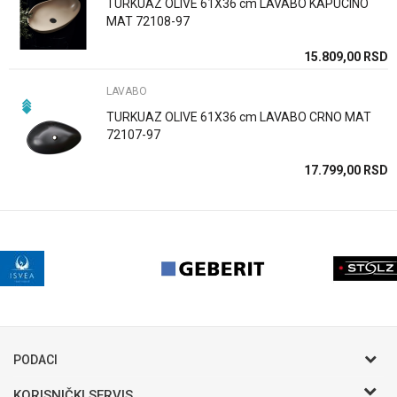
TURKUAZ OLIVE 61X36 cm LAVABO KAPUCINO
MAT 72108-97
15.809,00
RSD
POŠALJI
LAVABO
TURKUAZ OLIVE 61X36 cm LAVABO CRNO MAT
72107-97
17.799,00
RSD
PODACI
KORISNIČKI SERVIS