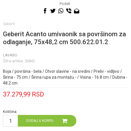
060 0500 895
Podeli
Geberit
Geberit Acanto umivaonik sa površinom za
odlaganje, 75x48,2 cm 500.622.01.2
LAVABO
Šifra artikla:
26842
Boja / površina - bela / Otvor slavine - na sredini / Preliv - vidljivo /
Širina - 75 cm / Širina rupa za montažu - / Visina - 16.8 cm / Dubina -
48.2 cm
37.279,99
RSD
Količina:
DODAJ U KORPU