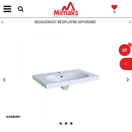
0
MOGUĆNOST BESPLATNE ISPORUKE!
(
0
)
POMOĆ PRI
KUPOVINI
Za više informacija,
pomoć i porudžbine
1
2
3
064 64 64 103