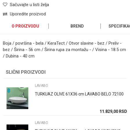
Sačuvajte u listi želja
Uporedite proizvod
O PROIZVODU
BREND
SPECIFIKA
Boja / površina - bela / KeraTect / Otvor slavine - bez / Preliv -
bez / Širina - 56 cm / Širina rupa za montažu - / Visina - 18.5 cm
/ Dubina - 40 cm
Kategorija
LAVABO
Ime/Nadimak
SLIČNI PROIZVODI
Brend
Geberit
Email
LAVABO
Način ugradnje/Tip
Nadgradna/i
TURKUAZ OLIVE 61X36 cm LAVABO BELO 72100
Dimenzija
55cm
Poruka
Boja
Bela
11.829,00
RSD
Zemlja proizvodnje
Svajcarska
LAVABO