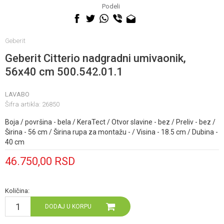
060 0500 895
Podeli
Geberit
Geberit Citterio nadgradni umivaonik,
56x40 cm 500.542.01.1
LAVABO
Šifra artikla:
26850
Boja / površina - bela / KeraTect / Otvor slavine - bez / Preliv - bez /
Širina - 56 cm / Širina rupa za montažu - / Visina - 18.5 cm / Dubina -
40 cm
46.750,00
RSD
Količina:
DODAJ U KORPU