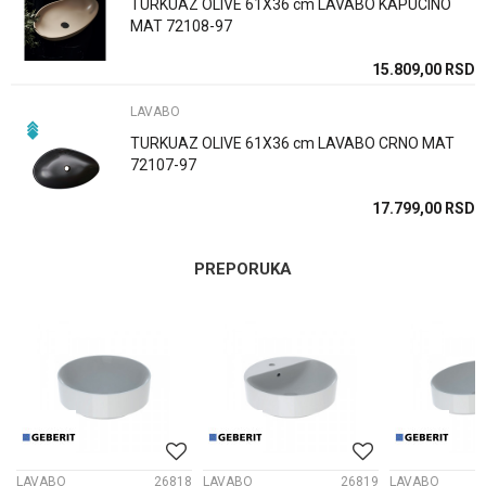
TURKUAZ OLIVE 61X36 cm LAVABO KAPUCINO
MAT 72108-97
15.809,00
RSD
POŠALJI
LAVABO
TURKUAZ OLIVE 61X36 cm LAVABO CRNO MAT
72107-97
17.799,00
RSD
PREPORUKA
0
LAVABO
26818
LAVABO
26819
LAVABO