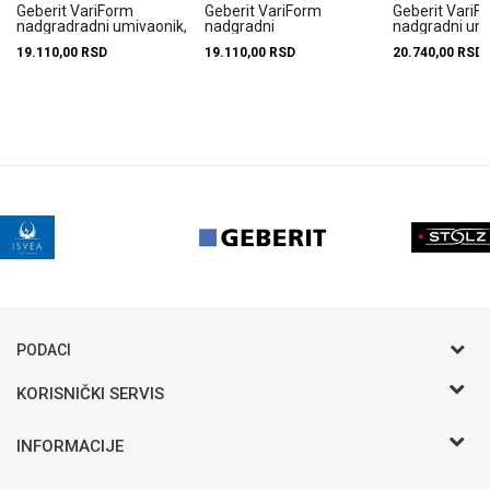
Geberit VariForm
Geberit VariForm
Geberit VariF
nadgradradni umivaonik,
nadgradni
nadgradni um
okrugli, 40 cm
umivaonik,okrugli, 45 cm
ovalni bez pre
19.110,00
RSD
19.110,00
RSD
20.740,00
RSD
500.768.01.2
500.769.01.2
500.771...
PODACI
KORISNIČKI SERVIS
Postani VIP - Loyalty program
INFORMACIJE
Saveti
Novosti
Zaposlenje