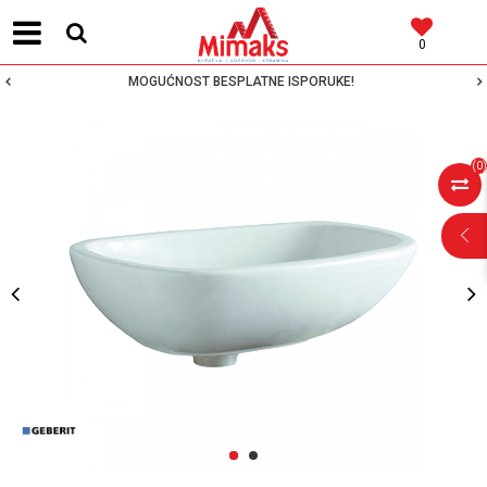
0
MOGUĆNOST BESPLATNE ISPORUKE!
(
0
)
POMOĆ PRI
KUPOVINI
Za više informacija,
pomoć i porudžbine
1
2
064 64 64 103