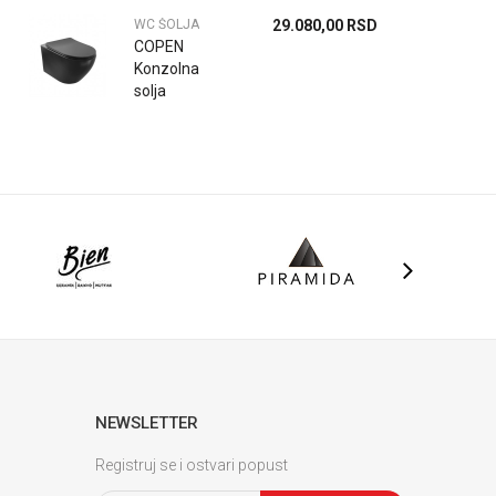
sa slim wc
daskom
WC ŠOLJA
29.080,00
RSD
COPEN
Konzolna
solja
TORNADO sa
duroplast soft
close wc
daskom matt
black C-15-3...
NEWSLETTER
Registruj se i ostvari popust