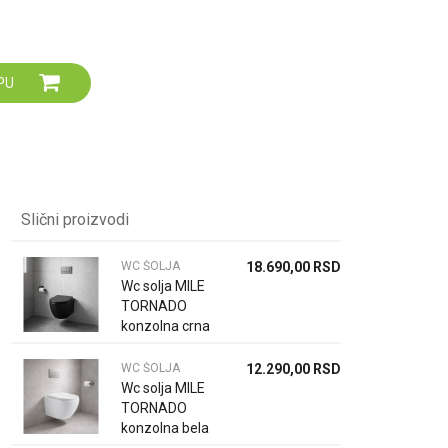
Za više informacija,
pomoć i porudžbine
064 64 64 103
060 0500 895
PU
Slični proizvodi
WC ŠOLJA
18.690,00
RSD
Wc solja MILE
TORNADO
konzolna crna
sa slim wc
daskom
WC ŠOLJA
12.290,00
RSD
Wc solja MILE
TORNADO
konzolna bela