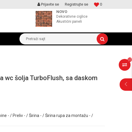
Prijavite se
Registrujte se
0
MOGUCNOST MONTAŽE PROIZVODA
NOVO
Dekorativne ciglice
Akustični paneli
Pretraži sajt
(
0
)
a wc šolja TurboFlush, sa daskom
POMOĆ PRI
KUPOVINI
ine - / Preliv - / Širina - / Širina rupa za montažu - /