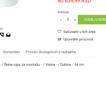
80.639,99
RSD
Količina:
DODAJ U KOR
li
Sačuvajte u listi želja
Uporedite proizvod
Komentari
Proveri dostupnost u radnjama
a - / Širina rupa za montažu - / Visina - / Dubina - 54 cm
WC ŠOLJA
Email
Geberit
Konzolni(na zid)
Bela