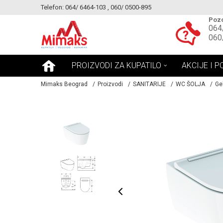
Telefon: 064/ 6464-103 , 060/ 0500-895
KE!
MOGUCNOST MONTAŽE PROIZVODA
Pozo
064
060
PROIZVODI ZA KUPATILO
AKCIJE I P
Mimaks Beograd
Proizvodi
SANITARIJE
WC ŠOLJA
Ge