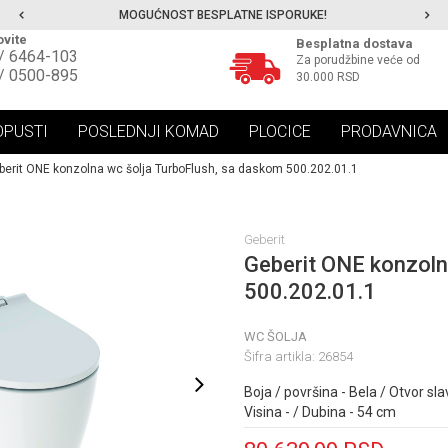
MOGUĆNOST BESPLATNE ISPORUKE!
vite
Besplatna dostava
/ 6464-103
Za porudžbine veće od
/ 0500-895
30.000 RSD
OPUSTI
POSLEDNJI KOMAD
PLOCICE
PRODAVNICA
berit ONE konzolna wc šolja TurboFlush, sa daskom 500.202.01.1
Geberit
Geberit ONE konzoln
500.202.01.1
WC ŠOLJA
Šifra artikla:
26854
Boja / površina - Bela / Otvor slav
Visina - / Dubina - 54 cm