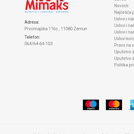
Novosti
Najčešća p
Uslovi i na
Adresa:
Uslovi i na
Prvomajska 116c , 11080 Zemun
Uslovi i n
Telefon:
Uslovi kori
064/64-64-103
Pravo na o
Uputstvo z
Uputstvo z
Politika pr