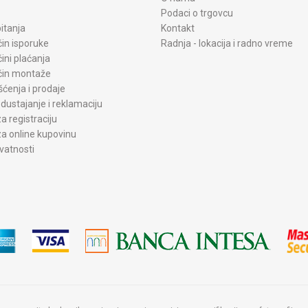
Podaci o trgovcu
itanja
Kontakt
čin isporuke
Radnja - lokacija i radno vreme
čini plaćanja
ačin montaže
šćenja i prodaje
dustajanje i reklamaciju
a registraciju
a online kupovinu
ivatnosti