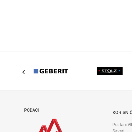
Zemlja proizvodnje
POŠALJI
PODACI
KORISNIČ
Postani VI
Saveti