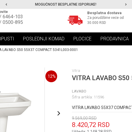
MOGUĆNOST BESPLATNE ISPORUKE!
vite
Besplatna dostava
/ 6464-103
Za porudžbine veće od
/ 0500-895
30.000 RSD
OPUSTI
POSLEDNJI KOMAD
PLOCICE
PRODAVNICA
A LAVABO S50 55X37 COMPACT 5341L003-0001
Vitra
12
%
VITRA LAVABO S50
LAVABO
Šifra artikla:
11596
VITRA LAVABO 55X37 COMPACT
9.569,00
RSD
8.420,72
RSD
Ušteda:
1.148,28
RSD