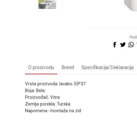
Pode
O proizvodu
Brend
Specifikacija/Deklaracija
Vrsta proizvoda: lavabo 55*37
Boja: Bela
Proizvođač: Vitra
Zemlja porekla: Turska
Napomena- montaža na zid
Kategorija
Ime/Nadimak
Brend