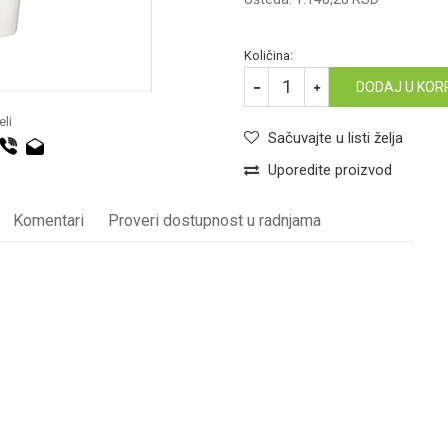
Količina:
DODAJ U KOR
li
Sačuvajte u listi želja
Uporedite proizvod
Komentari
Proveri dostupnost u radnjama
LAVABO
Email
Vitra