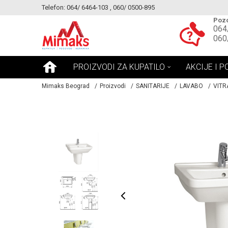
Telefon: 064/ 6464-103 , 060/ 0500-895
KE!
MOGUCNOST MONTAŽE PROIZVODA
Pozo
064
060
PROIZVODI ZA KUPATILO
AKCIJE I P
Mimaks Beograd
Proizvodi
SANITARIJE
LAVABO
VITR