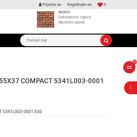
Prijavite se
Registrujte se
0
MOGUCNOST MONTAŽE PROIZVODA
NOVO
Dekorativne ciglice
Akustični paneli
Pretraži sajt
(
0
)
 55X37 COMPACT 5341L003-0001
POMOĆ PRI
 5341L003-0001 S50
KUPOVINI