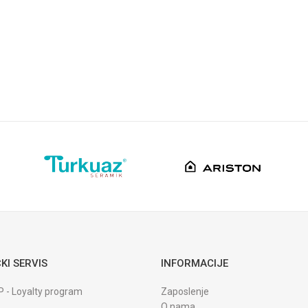
Konzolni(na zid)
Bela
Turska
KI SERVIS
INFORMACIJE
P - Loyalty program
Zaposlenje
O nama