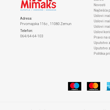
Novosti
Najčešća p
Uslovi i na
Adresa:
Uslovi i na
Prvomajska 116c , 11080 Zemun
Uslovi i n
Telefon:
Uslovi kori
064/64-64-103
Pravo na o
Uputstvo z
Uputstvo z
Politika pr