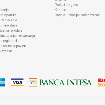
Podaci o trgovcu
itanja
Kontakt
čin isporuke
Radnja - lokacija i radno vreme
čini plaćanja
ačin montaže
šćenja i prodaje
dustajanje i reklamaciju
a registraciju
a online kupovinu
ivatnosti