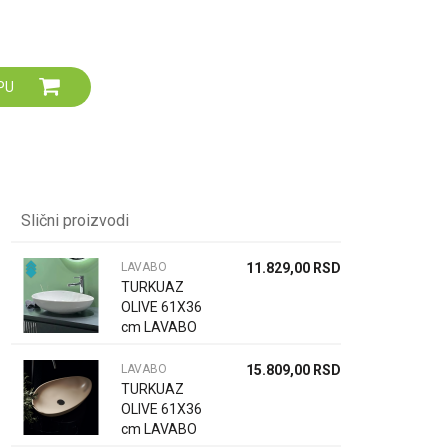
Za više informacija,
pomoć i porudžbine
064 64 64 103
060 0500 895
PU
Slični proizvodi
LAVABO
11.829,00
RSD
TURKUAZ
OLIVE 61X36
cm LAVABO
BELO 72100
LAVABO
15.809,00
RSD
TURKUAZ
OLIVE 61X36
cm LAVABO