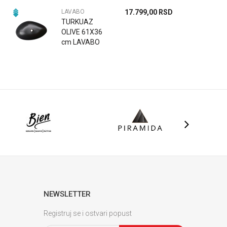
KAPUCINO
MAT 72108-
LAVABO
17.799,00
RSD
97
TURKUAZ
OLIVE 61X36
cm LAVABO
CRNO MAT
72107-97
NEWSLETTER
Registruj se i ostvari popust