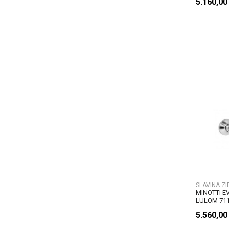
5.160,0
SLAVINA Z
MINOTTI E
LULOM 711
5.560,0