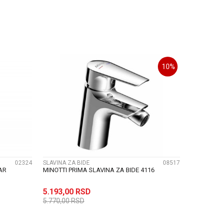
U
DODAJ U KORPU
10
%
UPOREDI
02324
SLAVINA ZA BIDE
08517
AR
MINOTTI PRIMA SLAVINA ZA BIDE 4116
5.193,00
RSD
5.770,00
RSD