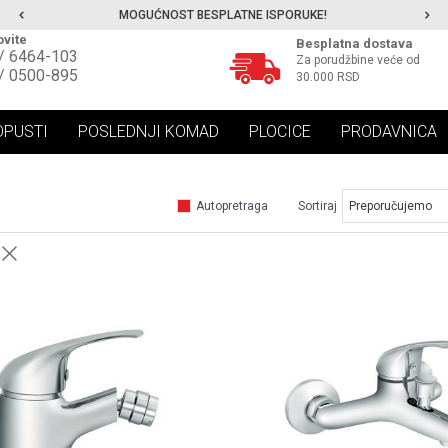
MOGUĆNOST BESPLATNE ISPORUKE!
vite
Besplatna dostava
/ 6464-103
Za porudžbine veće od
/ 0500-895
30.000 RSD
OPUSTI
POSLEDNJI KOMAD
PLOCICE
PRODAVNICA
Autopretraga
Sortiraj
UPOREDI
UPOREDI