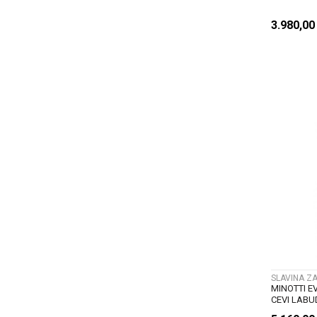
3.980,0
SLAVINA Z
MINOTTI E
CEVI LABU