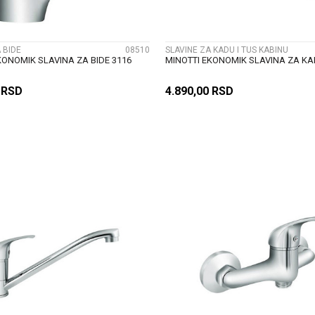
 BIDE
08510
SLAVINE ZA KADU I TUS KABINU
KONOMIK SLAVINA ZA BIDE 3116
MINOTTI EKONOMIK SLAVINA ZA KA
0
RSD
4.890,00
RSD
DODAJ U KORPU
DODAJ U KORP
UPOREDI
UPOREDI