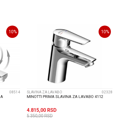
U
DODAJ U KORPU
10
%
10
%
UPOREDI
08514
SLAVINA ZA LAVABO
02328
SA
MINOTTI PRIMA SLAVINA ZA LAVABO 4112
4.815,00
RSD
5.350,00
RSD