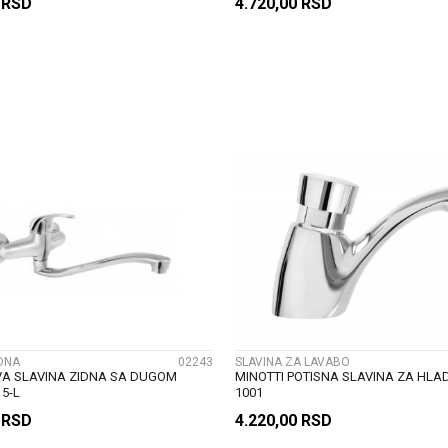
0
RSD
4.720,00
RSD
DODAJ U KORPU
DODAJ U KORP
UPOREDI
UPOREDI
IDNA
02243
SLAVINA ZA LAVABO
VA SLAVINA ZIDNA SA DUGOM
MINOTTI POTISNA SLAVINA ZA HL
5-L
1001
0
RSD
4.220,00
RSD