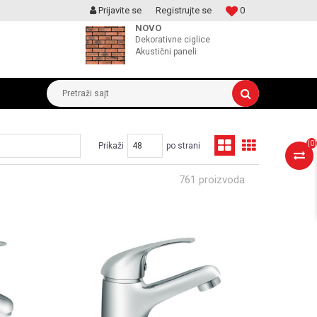
Prijavite se
Registrujte se
0
MOGUCNOST MONTAŽE PROIZVODA
NOVO
Dekorativne ciglice
Akustični paneli
Pretraži sajt
(
0
)
Prikaži
po strani
761 proizvoda
UPOREDI