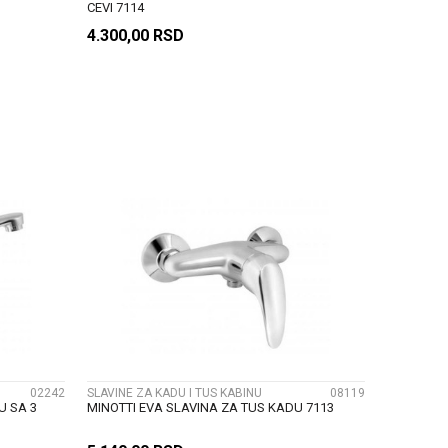
CEVI 7114
4.300,00
RSD
U
DODAJ U KORPU
UPOREDI
02242
SLAVINE ZA KADU I TUS KABINU
08119
U SA 3
MINOTTI EVA SLAVINA ZA TUS KADU 7113