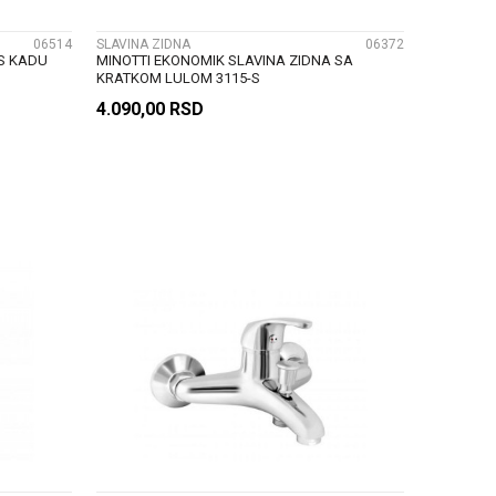
06514
SLAVINA ZIDNA
06372
US KADU
MINOTTI EKONOMIK SLAVINA ZIDNA SA
KRATKOM LULOM 3115-S
4.090,00
RSD
U
DODAJ U KORPU
UPOREDI