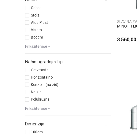
Geberit
Stolz
SLAVINA ZA
Alca Plast
MINOTTI E
Visam
Bocchi
3.560,0
Prikažite više
Način ugradnje/Tip
Četvrtasta
Horizontalno
Konzolni(na zid)
Na zid
Polukružna
Prikažite više
Dimenzija
100cm