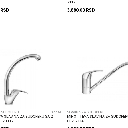
7117
0
RSD
3.880,00
RSD
DODAJ U KORPU
DODAJ U KORP
UPOREDI
UPOREDI
A SUDOPERU
02239
SLAVINA ZA SUDOPERU
VA SLAVINA ZA SUDOPERU SA 2
MINOTTI EVA SLAVINA ZA SUDOPER
D 7888-2
CEVI 7114-3