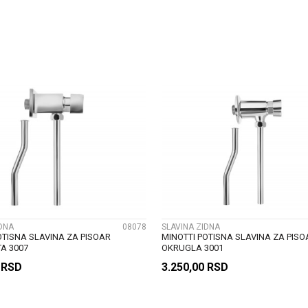
DODAJ U KORPU
DODAJ U KORP
UPOREDI
UPOREDI
IDNA
08078
SLAVINA ZIDNA
OTISNA SLAVINA ZA PISOAR
MINOTTI POTISNA SLAVINA ZA PISO
A 3007
OKRUGLA 3001
0
RSD
3.250,00
RSD