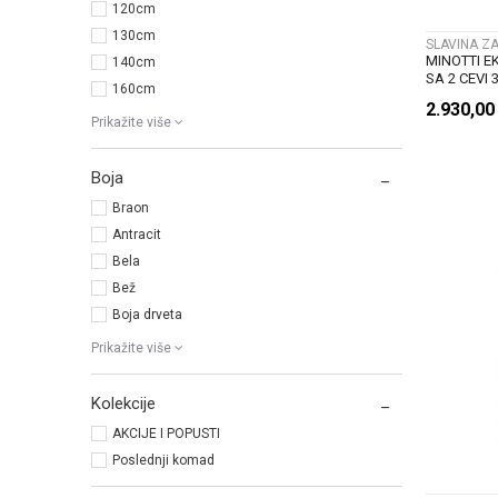
120cm
130cm
SLAVINA Z
MINOTTI E
140cm
SA 2 CEVI 
160cm
2.930,0
Prikažite više
Boja
Braon
Antracit
Bela
Bež
Boja drveta
Prikažite više
Kolekcije
AKCIJE I POPUSTI
Poslednji komad