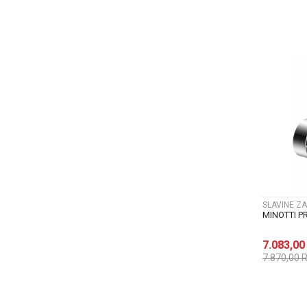
SLAVINE ZA
MINOTTI P
7.083,0
7.870,00