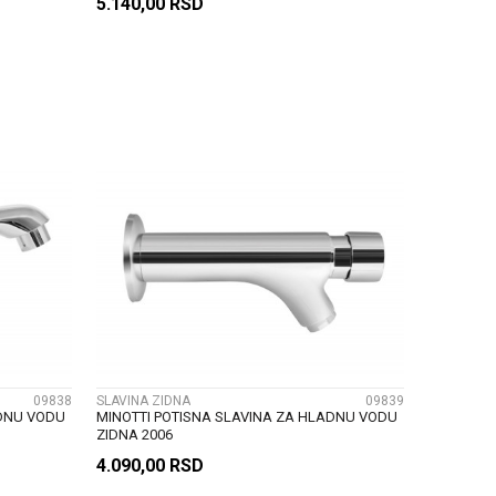
5.140,00
RSD
U
DODAJ U KORPU
UPOREDI
09838
SLAVINA ZIDNA
09839
ADNU VODU
MINOTTI POTISNA SLAVINA ZA HLADNU VODU
ZIDNA 2006
4.090,00
RSD