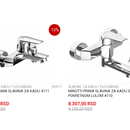
DODAJ U KORPU
DODAJ U KORP
10
%
UPOREDI
UPOREDI
 KADU I TUS KABINU
06917
SLAVINE ZA KADU I TUS KABINU
RIMA SLAVINA ZA KADU 4111
MINOTTI PRIMA SLAVINA ZA KADU 
POKRETNOM LULOM 4110
0
RSD
8.307,00
RSD
RSD
9.230,00
RSD