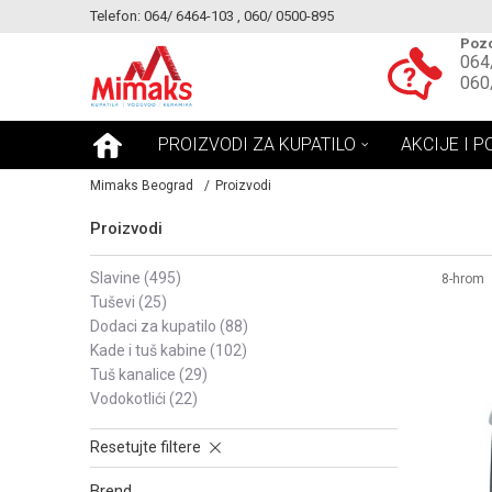
Telefon: 064/ 6464-103 , 060/ 0500-895
KE!
MOGUCNOST MONTAŽE PROIZVODA
Pozo
064
060
PROIZVODI ZA KUPATILO
AKCIJE I P
Mimaks Beograd
Proizvodi
Proizvodi
slavine
(495)
8-hrom
tuševi
(25)
dodaci za kupatilo
(88)
kade i tuš kabine
(102)
tuš kanalice
(29)
vodokotlići
(22)
Resetujte filtere
Brend