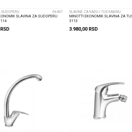
A SUDOPERU
06407
SLAVINE ZA KADU I TUS KABINU
KONOMIK SLAVINA ZA SUDOPERU
MINOTTI EKONOMIK SLAVINA ZA T
3114
3113
0
RSD
3.980,00
RSD
DODAJ U KORPU
DODAJ U KORP
UPOREDI
UPOREDI