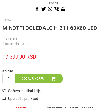
060 0500 895
Podeli
Minotti
MINOTTI OGLEDALO H-211 60X80 LED
OGLEDALO
Šifra artikla:
10877
17.399,00
RSD
Količina:
DODAJ U KORPU
Sačuvajte u listi želja
Uporedite proizvod