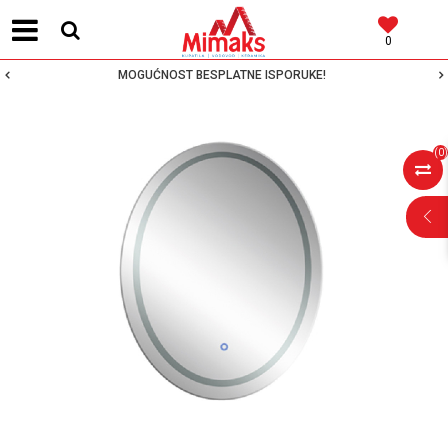
0
MOGUĆNOST BESPLATNE ISPORUKE!
(
0
)
POMOĆ PRI
KUPOVINI
Za više informacija,
pomoć i porudžbine
064 64 64 103