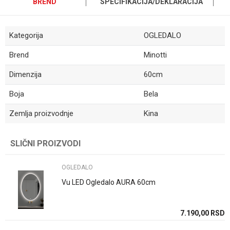
BREND
SPECIFIKACIJA/DEKLARACIJA
Kategorija
OGLEDALO
Ime/Nadimak
Brend
Minotti
Email
Dimenzija
60cm
Boja
Bela
Poruka
Zemlja proizvodnje
Kina
SLIČNI PROIZVODI
OGLEDALO
Vu LED Ogledalo AURA 60cm
POŠALJI
7.190,00
RSD